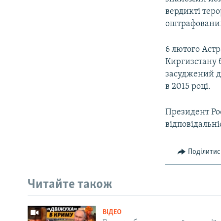
ВІДЕОУРОКИ «ELIFBE»
вердикті теро
СВІДЧЕННЯ ОКУПАЦІЇ
оштрафований 
УКРАЇНСЬКА ПРОБЛЕМА КРИМУ
6 лютого Аст
ІНФОГРАФІКА
Киргизстану 
засуджений д
в 2015 році.
Президент Ро
відповідальні
Поділитис
Читайте також
ВІДЕО