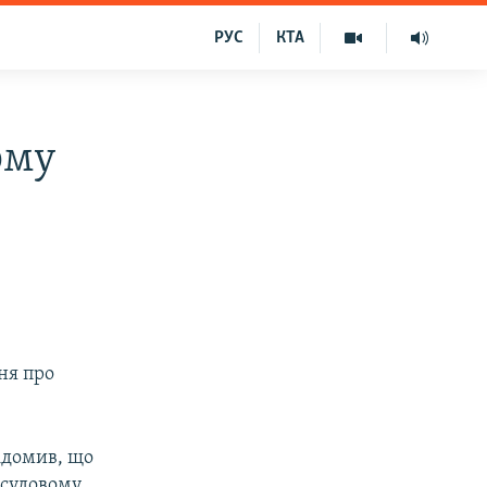
РУС
КТА
рму
ня про
ідомив, що
 судовому