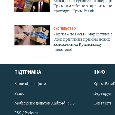
Блокада без сухопутної операції:
Крим сам себе не заправить і не
прогодує | Крим.Реалії
СУСПІЛЬСТВО
«Крим – не Росія»: маркетплейс
Ozon припинив прийом нових
замовлень на Кримському
півострові
Русский
Qırımtatar
ПІДТРИМКА
ІНФО
Ваше відео і фото
Крим.Реалії
ДОЛУЧАЙСЯ!
Радіо
Передрук
Мобільний додаток Android | iOS
Контакти
RSS / Podcast