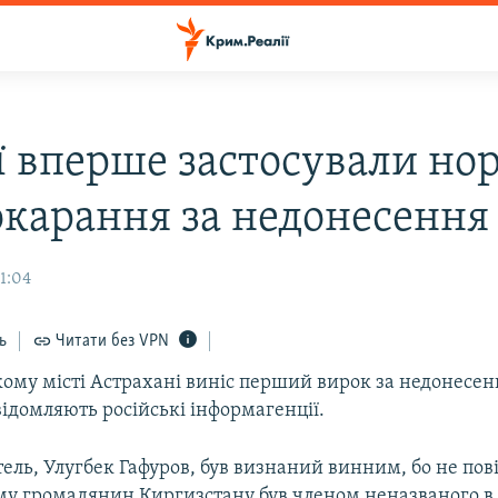
ії вперше застосували но
окарання за недонесення
1:04
ь
Читати без VPN
кому місті Астрахані виніс перший вирок за недонесен
ідомляють російські інформагенції.
ель, Улугбек Гафуров, був визнаний винним, бо не пов
у громадянин Киргизстану був членом неназваного в