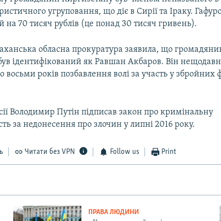
ристичного угруповання, що діє в Сирії та Іраку. Гафуро
на 70 тисяч рублів (це понад 30 тисяч гривень).
раханська обласна прокуратура заявила, що громадяни
був ідентифікований як Равшан Акбаров. Він нещодавн
о восьми років позбавлення волі за участь у збройних
сії Володимир Путін підписав закон про кримінальну
сть за недонесення про злочин у липні 2016 року.
ь
Читати без VPN
Follow us
Print
ПРАВА ЛЮДИНИ