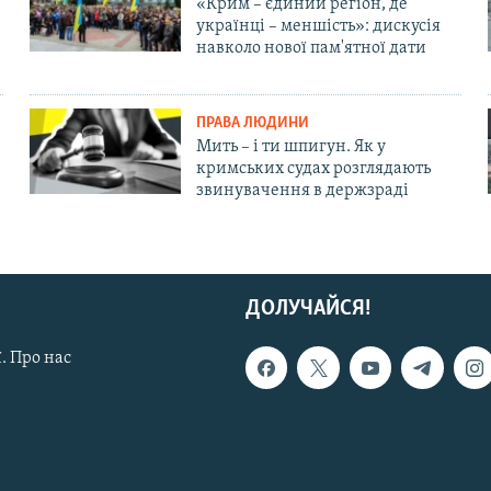
«Крим – єдиний регіон, де
українці – меншість»: дискусія
навколо нової пам'ятної дати
ПРАВА ЛЮДИНИ
Мить – і ти шпигун. Як у
кримських судах розглядають
звинувачення в держзраді
ДОЛУЧАЙСЯ!
. Про нас