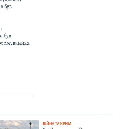
в був
н
о був
 формуваннях
ВІЙНА ТА КРИМ