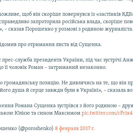
ожливе, щоб він скоріше повернувся із «застінків КДБ
справедливо запроторила російська влада, скоріше пов
», – сказав Порошенко у розмові з родиною журналіста
відомив про отримання листа від Сущенка.
 прес-служба президента України, під час зустрічі А
о її чоловік Роман – затриманий незаконно.
го громадянську позицію. Не дивлячись на те, що він п
його душа й серце завжди були в Україні», – сказала во
ження Романа Сущенка зустрівся з його родиною – др
нькою Юлією та сином Максимом
pic.twitter.com/cPcix
ошенко (@poroshenko)
8 февраля 2017 г.