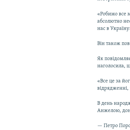
ВІДЕОУРОКИ «ELIFBE»
СВІДЧЕННЯ ОКУПАЦІЇ
«Робимо все м
абсолютно не
УКРАЇНСЬКА ПРОБЛЕМА КРИМУ
нас в Україну
ІНФОГРАФІКА
Він також по
Як повідомляє
наголосила, щ
«Все це за йо
відрядженні, 
В день народ
Анжелою, до
— Петро Пор