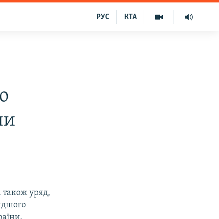
РУС
КТА
о
ни
 також уряд,
идшого
раїни.