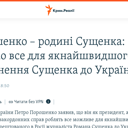
енко – родині Сущенка:
о все для якнайшвидшог
нення Сущенка до Украї
18:50
ь
Читати без VPN
раїни Петро Порошенко заявив, що він як президент, а
 закордонних справ роблять все можливе для якнайшв
рештованого в Росії журналіста Романа Сущенка до Ук