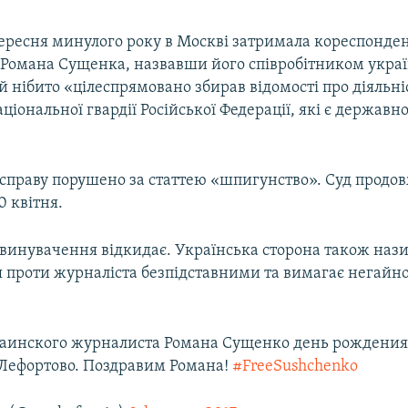
вересня минулого року в Москві затримала кореспонден
Романа Сущенка, назвавши його співробітником украї
й нібито «цілеспрямовано збирав відомості про діяльн
національної гвардії Російської Федерації, які є державн
справу порушено за статтею «шпигунство». Суд продо
 квітня.
звинувачення відкидає. Українська сторона також наз
 проти журналіста безпідставними та вимагає негайно
раинского журналиста Романа Сущенко день рождения,
 Лефортово. Поздравим Романа!
#FreeSushchenko