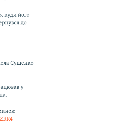
», куди його
ернувся до
.
нжела Сущенко
рацював у
на.
ужиною
4ZRR4