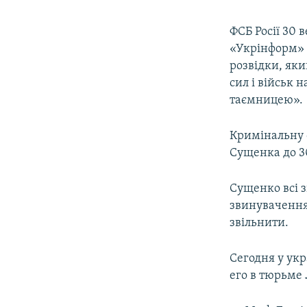
ФСБ Росії 30 
«Укрінформ» 
розвідки, яки
сил і військ 
таємницею».
Кримінальну 
Сущенка до 30
Сущенко всі 
звинувачення
звільнити.
Сегодня у ук
его в тюрьме