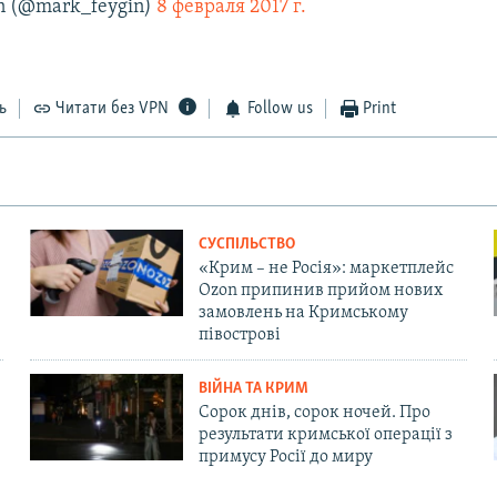
n (@mark_feygin)
8 февраля 2017 г.
ь
Читати без VPN
Follow us
Print
СУСПІЛЬСТВО
«Крим – не Росія»: маркетплейс
Ozon припинив прийом нових
замовлень на Кримському
півострові
ВІЙНА ТА КРИМ
Сорок днів, сорок ночей. Про
результати кримської операції з
примусу Росії до миру