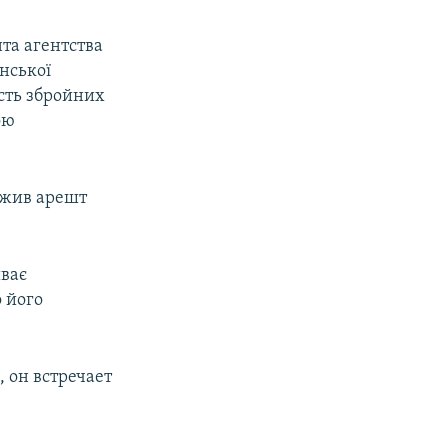
та агентства
нської
ість збройних
ою
вжив арешт
иває
 його
 он встречает