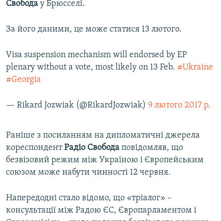
Свобода
у Брюсселі.
ВІДЕОУРОКИ «ELIFBE»
Русский
СВІДЧЕННЯ ОКУПАЦІЇ
За його даними, це може статися 13 лютого.
Qırımtatar
УКРАЇНСЬКА ПРОБЛЕМА КРИМУ
Visa suspension mechanism will endorsed by EP
ДОЛУЧАЙСЯ!
ІНФОГРАФІКА
plenary without a vote, most likely on 13 Feb.
#Ukraine
#Georgia
— Rikard Jozwiak (@RikardJozwiak)
9 лютого 2017 р.
Усі сайти RFE/RL
Раніше з посиланням на дипломатичні джерела
кореспондент
Радіо Свобода
повідомляв, що
безвізовий режим між Україною і Європейським
союзом може набути чинності 12 червня.
Напередодні стало відомо, що «тріалог» –
консультації між Радою ЄС, Європарламентом і