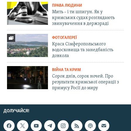
ПРАВА ЛЮДИНИ
Мить – і ти шпигун. Як у
кримських судах розглядають
звинувачення в держзраді
ФОТОГАЛЕРЕЇ
Краса Сімферопольського
водосховища та занедбаність
довкола
ВІЙНА ТА КРИМ
Сорок днів, сорок ночей. Про
результати кримської операції з
примусу Росії до миру
ДОЛУЧАЙСЯ!