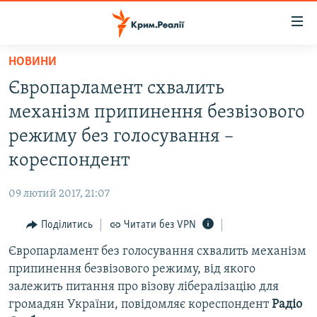
Доступність
посилання
Перейти
НОВИНИ
до
НОВИНИ
Європарламент схвалить
основного
ВОДА.КРИМ
матеріалу
механізм припинення безвізового
ВІДЕО ТА ФОТО
Перейти
режиму без голосування –
до
ПОЛІТИКА
кореспондент
основної
БЛОГИ
навігації
09 лютий 2017, 21:07
Перейти
ПОГЛЯД
до
Поділитись
Читати без VPN
ІНТЕРВ'Ю
пошуку
Європарламент без голосування схвалить механізм
ВСЕ ЗА ДЕНЬ
припинення безвізового режиму, від якого
СПЕЦПРОЕКТИ
залежить питання про візову лібералізацію для
громадян України, повідомляє кореспондент
Радіо
ЯК ОБІЙТИ БЛОКУВАННЯ
ДЕПОРТАЦІЯ