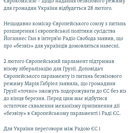
Єврокомісією – щодо надання безвізового режиму
для громадян України відбудеться 28 лютого.
Нещодавно комісар Європейського союзу з питань
розширення і європейської політики сусідства
Йоганнес Ган в інтерв’ю Радіо Свобода заявив, що
про «безвіз» для українців домовляться навесні.
2 лютого Європейський парламент підтримав
візову лібералізацію для Грузії. Доповідач
Європейського парламенту із питань безвізового
режиму Марія Ґабріел заявила, що громадяни
Грузії «точно» зможуть подорожувати до ЄС без віз
до кінця березня. Перед цим має відбутися
остаточне схвалення механізму припинення дії
«безвізу» в Європейському парламенті і Раді ЄС.
Для України переговори між Радою ЄС і