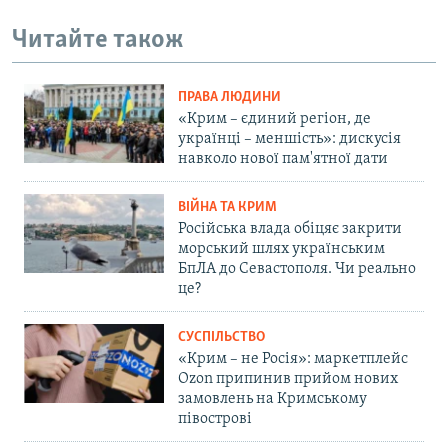
Читайте також
ПРАВА ЛЮДИНИ
«Крим – єдиний регіон, де
українці – меншість»: дискусія
навколо нової пам'ятної дати
ВІЙНА ТА КРИМ
Російська влада обіцяє закрити
морський шлях українським
БпЛА до Севастополя. Чи реально
це?
СУСПІЛЬСТВО
«Крим – не Росія»: маркетплейс
Ozon припинив прийом нових
замовлень на Кримському
півострові