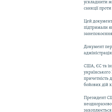
ускладнити м
санкції проти
Цей документ,
підтримали як
занепокоєння 
Документ пер
адміністрація
США, ЄС та ін
українського
причетність д
бойових дій х
Президент СШ
неодноразово 
захоплюється