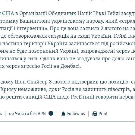
США в Організації Об’єднаних Націй Ніккі Гейлі засудил
дтримку Вашингтона українському народу, який «страж
упації і інтервенції». Про це вона заявила 2 лютого на з
де обговорювалася ситуація на сході України. Гейлі т
 частина території України залишається під російсько
им не буде повернений Україні, запроваджені через це
алишаться у силі. Однак вона не згадувала про долю сан
 через агресію Росії на Донбасі.
о дому Шон Спайсер 8 лютого підтвердив цю позицію: 
Криму неможливе, доки Росія не залишить півострів, 
ю решти санкцій США щодо Росії нині говорити перед
ь
Читати без VPN
Follow us
Print