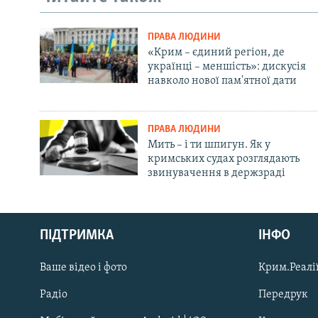
ПРАВА ЛЮДИНИ
«Крим – єдиний регіон, де
українці – меншість»: дискусія
навколо нової пам'ятної дати
ПРАВА ЛЮДИНИ
Мить – і ти шпигун. Як у
кримських судах розглядають
звинувачення в держзраді
Русский
Qırımtatar
ПІДТРИМКА
ІНФО
Ваше відео і фото
Крим.Реалії
ДОЛУЧАЙСЯ!
Радіо
Передрук