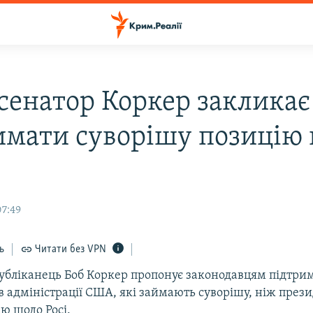
сенатор Коркер закликає
имати суворішу позицію
07:49
ь
Читати без VPN
убліканець Боб Коркер пропонує законодавцям підтри
в адміністрації США, які займають суворішу, ніж през
ю щодо Росі.