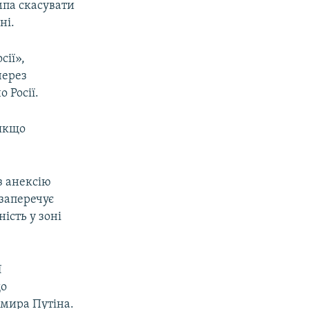
мпа скасувати
ні.
сії»,
через
 Росії.
 якщо
з анексію
заперечує
ість у зоні
ї
що
имира Путіна.