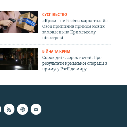
СУСПІЛЬСТВО
«Крим – не Росія»: маркетплейс
Ozon припинив прийом нових
замовлень на Кримському
півострові
ВІЙНА ТА КРИМ
Сорок днів, сорок ночей. Про
результати кримської операції з
примусу Росії до миру