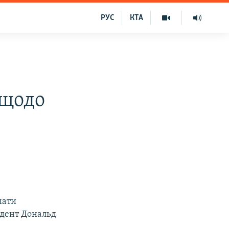
РУС
КТА
 щодо
мати
идент Дональд