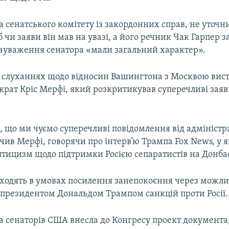
а сенатського комітету із закордонних справ, не уточн
б чи заяви він мав на увазі, а його речник Чак Гарпер 
зауваження сенатора «мали загальний характер».
 слуханнях щодо відносин Вашингтона з Москвою вис
крат Кріс Мерфі, який розкритикував суперечливі заяв
, що ми чуємо суперечливі повідомлення від адміністр
начив Мерфі, говорячи про інтерв’ю Трампа Fox News, у 
птицизм щодо підтримки Росією сепаратистів на Донбас
ходять в умовах посилення занепокоєння через можли
президентом Дональдом Трампом санкцій проти Росії.
па сенаторів США внесла до Конгресу проект документа