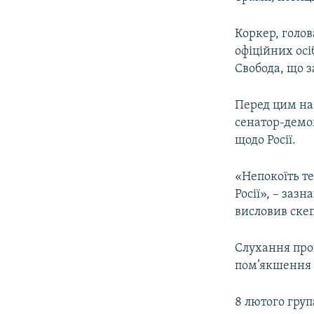
ВІДЕОУРОКИ «ELIFBE»
СВІДЧЕННЯ ОКУПАЦІЇ
Коркер, голов
офіційних осі
УКРАЇНСЬКА ПРОБЛЕМА КРИМУ
Свобода, що 
ІНФОГРАФІКА
Перед цим на
сенатор-демо
щодо Росії.
«Непокоїть те
Росії», – заз
висловив ске
Слухання про
пом’якшення 
8 лютого гру