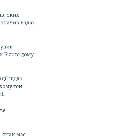
ив, яких
зазначив Радіо
тупив
и Білого дому
ації щодо
якому той
і.
ве
, який має