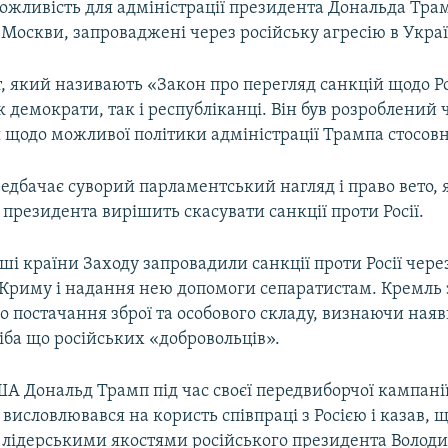
ожливість для адміністрації президента Дональда Тра
 Москви, запроваджені через російську агресію в Украї
 який називають «Закон про перегляд санкцій щодо Ро
 демократи, так і республіканці. Він був розроблений 
щодо можливої політики адміністрації Трампа стосовно
едбачає суворий парламентський нагляд і право вето,
 президента вирішить скасувати санкції проти Росії.
ші країни Заходу запровадили санкції проти Росії чере
 Криму і надання нею допомоги сепаратистам. Кремль 
о постачання зброї та особового складу, визнаючи наявн
іба що російських «добровольців».
А Дональд Трамп під час своєї передвиборчої кампані
висловлювався на користь співпраці з Росією і казав, 
 лідерськими якостями російського президента Волод