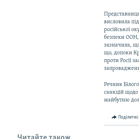
Представниця 
висловила пі
російської ок
безпеки ООН, 
зазначила, що
що, допоки Кр
проти Росії з
запроваджених
Речник Білог
санкцій щодо 
майбутню дол
Поділитис
Читайте також