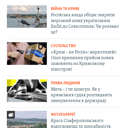
ВІЙНА ТА КРИМ
Російська влада обіцяє закрити
морський шлях українським
БпЛА до Севастополя. Чи реально
це?
СУСПІЛЬСТВО
«Крим – не Росія»: маркетплейс
Ozon припинив прийом нових
замовлень на Кримському
півострові
ПРАВА ЛЮДИНИ
Мить – і ти шпигун. Як у
кримських судах розглядають
звинувачення в держзраді
ФОТОГАЛЕРЕЇ
Краса Сімферопольського
водосховища та занедбаність