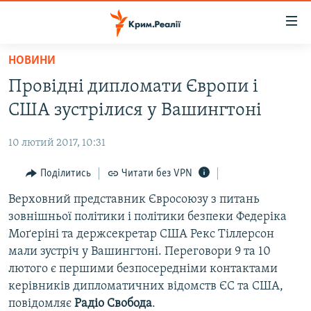
Доступність
посилання
Перейти
НОВИНИ
до
НОВИНИ
Провідні дипломати Європи і
основного
ВОДА.КРИМ
матеріалу
США зустрілися у Вашингтоні
ВІДЕО ТА ФОТО
Перейти
до
10 лютий 2017, 10:31
ПОЛІТИКА
основної
БЛОГИ
Поділитись
Читати без VPN
навігації
Перейти
ПОГЛЯД
Верховний представник Євросоюзу з питань
до
зовнішньої політики і політики безпеки Федеріка
ІНТЕРВ'Ю
пошуку
Моґеріні та держсекретар США Рекс Тіллерсон
ВСЕ ЗА ДЕНЬ
мали зустріч у Вашингтоні. Переговори 9 та 10
лютого є першими безпосередніми контактами
СПЕЦПРОЕКТИ
керівників дипломатичних відомств ЄС та США,
ЯК ОБІЙТИ БЛОКУВАННЯ
ДЕПОРТАЦІЯ
повідомляє
Радіо Свобода
.