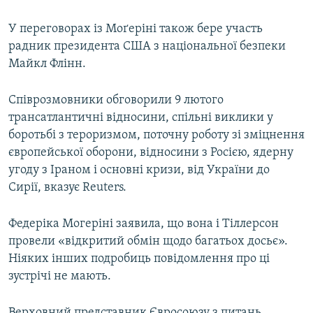
ВІДЕОУРОКИ «ELIFBE»
Русский
У переговорах із Моґеріні також бере участь
СВІДЧЕННЯ ОКУПАЦІЇ
радник президента США з національної безпеки
Qırımtatar
Майкл Флінн.
УКРАЇНСЬКА ПРОБЛЕМА КРИМУ
ДОЛУЧАЙСЯ!
ІНФОГРАФІКА
Співрозмовники обговорили 9 лютого
трансатлантичні відносини, спільні виклики у
боротьбі з тероризмом, поточну роботу зі зміцнення
європейської оборони, відносини з Росією, ядерну
Усі сайти RFE/RL
угоду з Іраном і основні кризи, від України до
Сирії, вказує Reuters.
Федеріка Могеріні заявила, що вона і Тіллерсон
провели «відкритий обмін щодо багатьох досьє».
Ніяких інших подробиць повідомлення про ці
зустрічі не мають.
Верховний представник Євросоюзу з питань