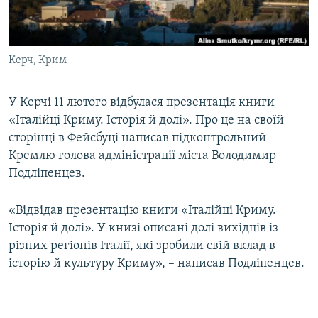
ВІДЕОУРОКИ «ELIFBE»
Русский
СВІДЧЕННЯ ОКУПАЦІЇ
Qırımtatar
Керч, Крим
УКРАЇНСЬКА ПРОБЛЕМА КРИМУ
ДОЛУЧАЙСЯ!
ІНФОГРАФІКА
У Керчі 11 лютого відбулася презентація книги
«Італійці Криму. Історія й долі». Про це на своїй
сторінці в Фейсбуці написав підконтрольний
Усі сайти RFE/RL
Кремлю голова адміністрації міста Володимир
Подліпенцев.
«Відвідав презентацію книги «Італійці Криму.
Історія й долі». У книзі описані долі вихідців із
різних регіонів Італії, які зробили свій вклад в
історію й культуру Криму», – написав Подліпенцев.