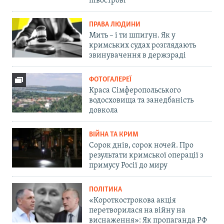
півострові
ПРАВА ЛЮДИНИ
Мить – і ти шпигун. Як у
кримських судах розглядають
звинувачення в держзраді
ФОТОГАЛЕРЕЇ
Краса Сімферопольського
водосховища та занедбаність
довкола
ВІЙНА ТА КРИМ
Сорок днів, сорок ночей. Про
результати кримської операції з
примусу Росії до миру
ПОЛІТИКА
«Короткострокова акція
перетворилася на війну на
виснаження»: Як пропаганда РФ