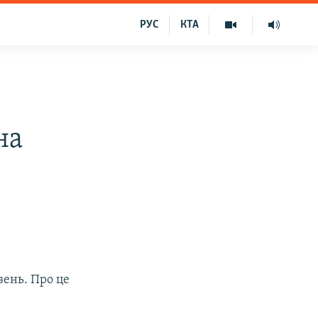
РУС
КТА
на
ень. Про це