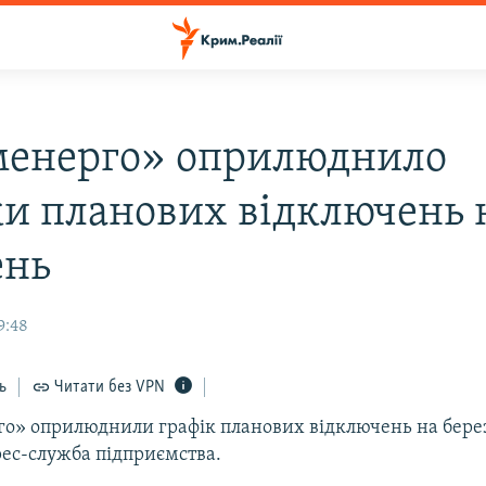
енерго» оприлюднило
ки планових відключень 
ень
9:48
ь
Читати без VPN
о» оприлюднили графік планових відключень на берез
рес-служба підприємства.