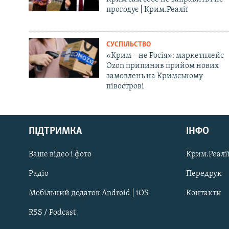
прогодує | Крим.Реалії
СУСПІЛЬСТВО
«Крим – не Росія»: маркетплейс
Ozon припинив прийом нових
замовлень на Кримському
півострові
Русский
Qırımtatar
ПІДТРИМКА
ІНФО
Ваше відео і фото
Крим.Реалії
ДОЛУЧАЙСЯ!
Радіо
Передрук
Мобільний додаток Android | iOS
Контакти
RSS / Podcast
Усі сайти RFE/RL