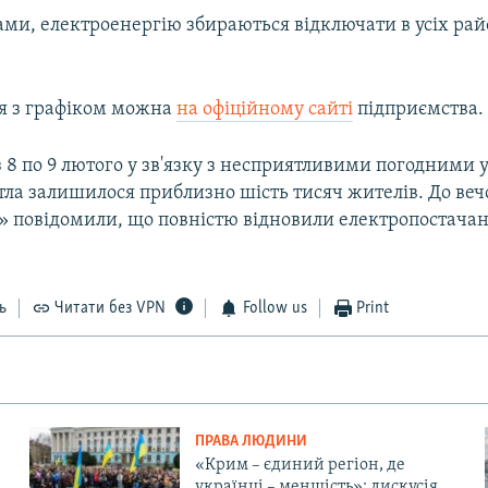
ами, електроенергію збираються відключати в усіх ра
я з графіком можна
на офіційному сайті
підприємства.
 8 по 9 лютого у зв'язку з несприятливими погодними
тла залишилося приблизно шість тисяч жителів. До веч
 повідомили, що повністю відновили електропостачан
ь
Читати без VPN
Follow us
Print
ПРАВА ЛЮДИНИ
«Крим – єдиний регіон, де
українці – меншість»: дискусія