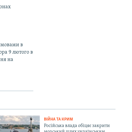
йонах
 умовами в
ора 9 лютого в
ня на
ВІЙНА ТА КРИМ
Російська влада обіцяє закрити
морський шлях українським