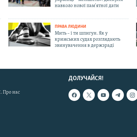
навколо нової пам'ятної дати
ПРАВА ЛЮДИНИ
Мить – і ти шпигун. Як у
кримських судах розглядають
звинувачення в держзраді
ДОЛУЧАЙСЯ!
. Про нас