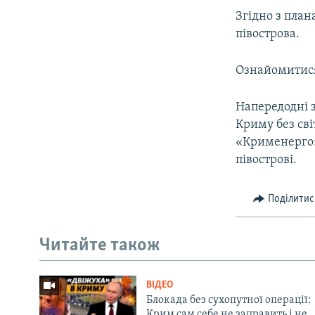
ВІДЕОУРОКИ «ELIFBE»
Згідно з план
СВІДЧЕННЯ ОКУПАЦІЇ
півострова.
УКРАЇНСЬКА ПРОБЛЕМА КРИМУ
Ознайомитис
ІНФОГРАФІКА
Напередодні з
Криму без сві
«Крименерго»
півострові.
Поділитис
Читайте також
ВІДЕО
Блокада без сухопутної операції:
Крим сам себе не заправить і не