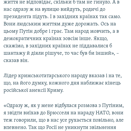
життя не відповідає, скільки б там не гинуло. А в
нас одразу ж на вулицю вийдуть, родичі до
президента підуть. І в західних країнах так само.
Вони людським життям дуже дорожать. Ось на
цьому Путін добре і грає. Там народ мовчить, а в
демократичних країнах зовсім інше. Якщо,
скажімо, в західних країнах не піддавалися б
шантажу й діяли рішуче, то час був би інший», –
сказав він.
Лідер кримськотатарського народу вказав і на те,
що, на його думку, кожного дня наближає кінець
російської анексії Криму.
«Одразу ж, як у мене відбулася розмова з Путіним,
я звідти виїхав до Брюсселя на нараду НАТО, вони
теж говорили, що в нас усе рухається повільно, але
впевнено. Так що Росії не уникнути звільнення