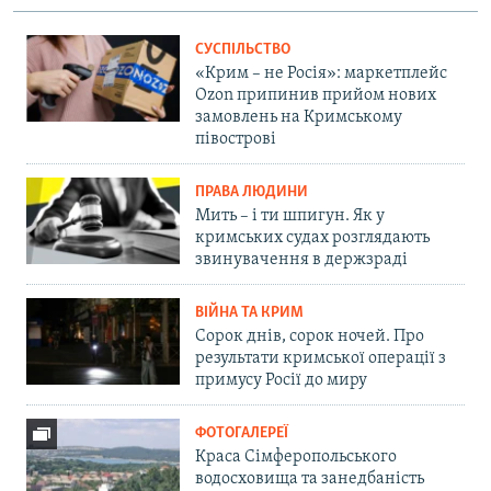
СУСПІЛЬСТВО
«Крим – не Росія»: маркетплейс
Ozon припинив прийом нових
замовлень на Кримському
півострові
ПРАВА ЛЮДИНИ
Мить – і ти шпигун. Як у
кримських судах розглядають
звинувачення в держзраді
ВІЙНА ТА КРИМ
Сорок днів, сорок ночей. Про
результати кримської операції з
примусу Росії до миру
ФОТОГАЛЕРЕЇ
Краса Сімферопольського
водосховища та занедбаність