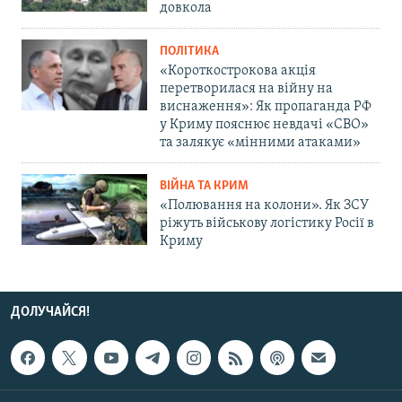
довкола
ПОЛІТИКА
«Короткострокова акція
перетворилася на війну на
виснаження»: Як пропаганда РФ
у Криму пояснює невдачі «СВО»
та залякує «мінними атаками»
ВІЙНА ТА КРИМ
«Полювання на колони». Як ЗСУ
ріжуть військову логістику Росії в
Криму
ДОЛУЧАЙСЯ!