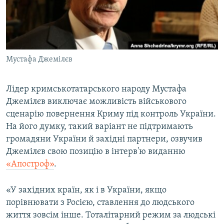
ВІДЕОУРОКИ «ELIFBE»
Русский
СВІДЧЕННЯ ОКУПАЦІЇ
Qırımtatar
УКРАЇНСЬКА ПРОБЛЕМА КРИМУ
Мустафа Джемілєв
ДОЛУЧАЙСЯ!
ІНФОГРАФІКА
Лідер кримськотатарського народу Мустафа
Джемілєв виключає можливість військового
Усі сайти RFE/RL
сценарію повернення Криму під контроль України.
На його думку, такий варіант не підтримають
громадяни України й західні партнери, озвучив
Джемілєв свою позицію в інтерв'ю виданню
«Апостроф»
.
«У західних країн, як і в України, якщо
порівнювати з Росією, ставлення до людського
життя зовсім інше. Тоталітарний режим за людські