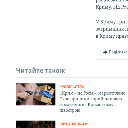
російських си
Криму, від Ро
У Криму трива
затримання пр
в Криму прав
Поділитис
Читайте також
СУСПІЛЬСТВО
«Крим – не Росія»: маркетплейс
Ozon припинив прийом нових
замовлень на Кримському
півострові
ВІЙНА ТА КРИМ