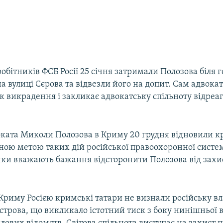
обітників ФСБ Росії 25 січня затримали Полозова біля 
а вулиці Сєрова та відвезли його на допит. Сам адвокат
 викрадення і закликає адвокатську спільноту відреа
оката Миколи Полозова в Криму 20 грудня відновили 
вною метою таких дій російської правоохоронної систе
ки вважають бажання відсторонити Полозова від захис
 Криму Росією кримські татари не визнали російську в
острова, що викликало істотний тиск з боку нинішньої 