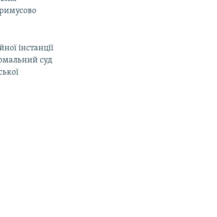
примусово
йної інстанції
ормальний суд
ської