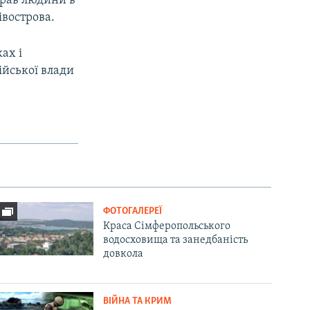
прав людини в
івострова.
ах і
ійської влади
ФОТОГАЛЕРЕЇ
Краса Сімферопольського
водосховища та занедбаність
довкола
ВІЙНА ТА КРИМ