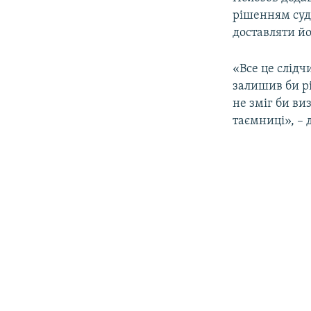
рішенням суд
доставляти йо
«Все це слідч
залишив би р
не зміг би ви
таємниці», – 