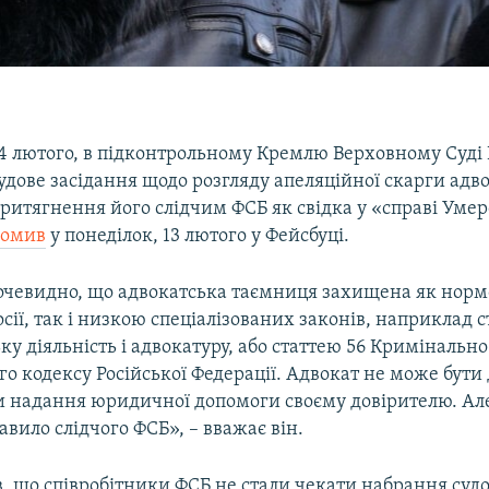
 14 лютого, в підконтрольному Кремлю Верховному Суді
удове засідання щодо розгляду апеляційної скарги ад
ритягнення його слідчим ФСБ як свідка у «справі Умер
домив
у понеділок, 13 лютого у Фейсбуці.
очевидно, що адвокатська таємниця захищена як нор
осії, так і низкою спеціалізованих законів, наприклад с
ку діяльність і адвокатуру, або статтею 56 Кримінально
о кодексу Російської Федерації. Адвокат не може бут
и надання юридичної допомоги своєму довірителю. Але
кавило слідчого ФСБ», – вважає він.
в, що співробітники ФСБ не стали чекати набрання суд