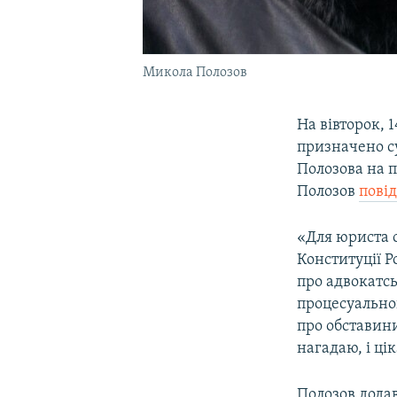
Микола Полозов
На вівторок,
призначено с
Полозова на п
Полозов
пові
«Для юриста 
Конституції Р
про адвокатсь
процесуальног
про обставин
нагадаю, і ці
Полозов дода