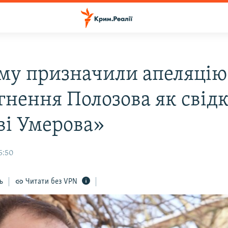
му призначили апеляцію
гнення Полозова як свідк
ві Умерова»
5:50
ь
Читати без VPN