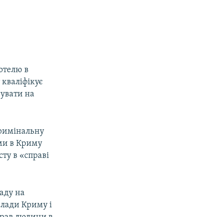
готелю в
 кваліфікує
гувати на
кримінальну
ми в Криму
ту в «справі
ладу на
влади Криму і