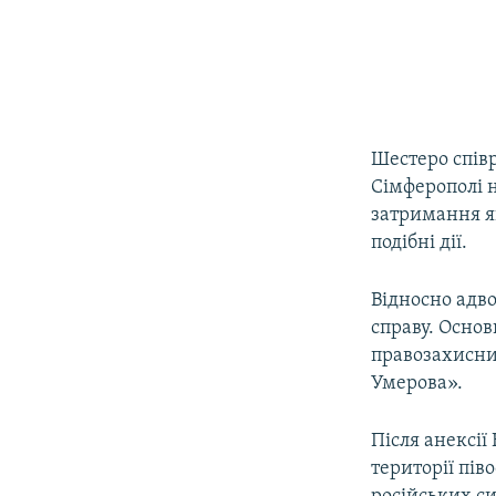
Шестеро співр
Сімферополі н
затримання як
подібні дії.
Відносно адв
справу. Осно
правозахисни
Умерова».
Після анексії
території пів