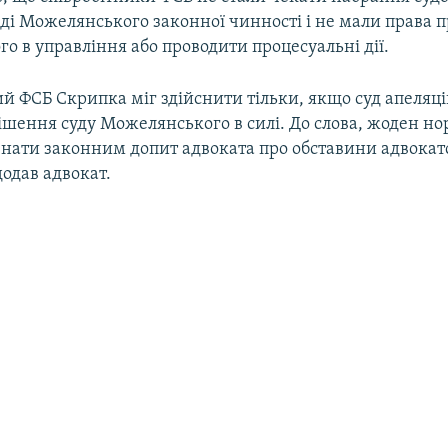
ді Можелянського законної чинності і не мали права 
го в управління або проводити процесуальні дії.
ий ФСБ Скрипка міг здійснити тільки, якщо суд апеляці
ішення суду Можелянського в силі. До слова, жоден н
знати законним допит адвоката про обставини адвокат
додав адвокат.