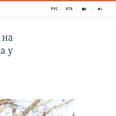
РУС
КТА
 на
а у