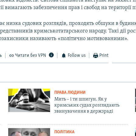
лових відомств. Світова спільнота виступає на захист 
сії вимагають забезпечення прав і свобод на території п
є низка судових розглядів, проходять обшуки в будинк
едставників кримськотатарського народу. Такі дії рос
озахисники називають «політично мотивованими».
ь
Читати без VPN
Follow us
Print
ПРАВА ЛЮДИНИ
Мить – і ти шпигун. Як у
кримських судах розглядають
звинувачення в держзраді
ПОЛІТИКА