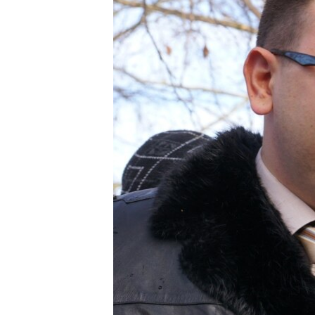
ВІДЕОУРОКИ «ELIFBE»
СВІДЧЕННЯ ОКУПАЦІЇ
УКРАЇНСЬКА ПРОБЛЕМА КРИМУ
ІНФОГРАФІКА