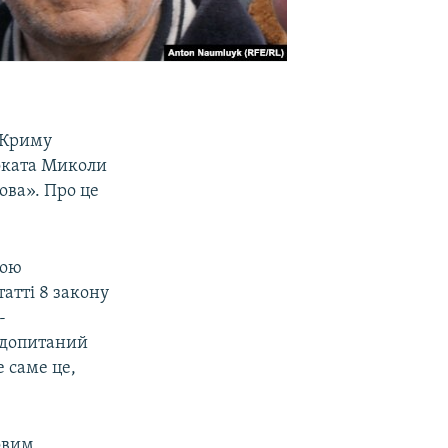
 Криму
воката Миколи
ова». Про це
мою
татті 8 закону
-
и допитаний
 саме це,
овим