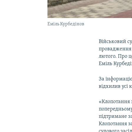
Еміль Курбедінов
Військовий с
провадження с
лютого. Про ц
Еміль Курбеді
За інформаціє
відхилив усі 
«Клопотання 
попередньому 
підтримане за
Клопотання за
судового засі