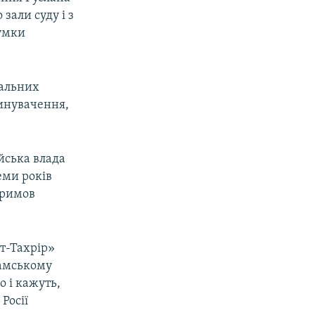
зали суду і з
сумки
уальних
винувачення,
ійська влада
еми років
Примов
.
ут-Тахрір»
ламському
о і кажуть,
Росії