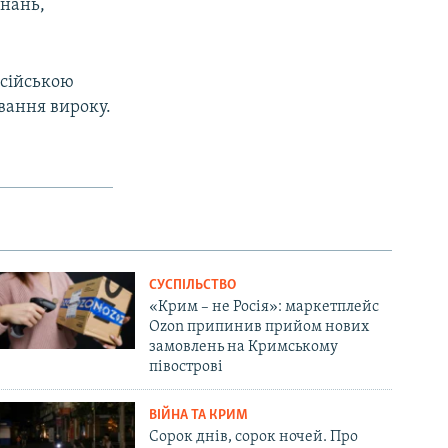
днань,
осійською
ування вироку.
СУСПІЛЬСТВО
«Крим – не Росія»: маркетплейс
Ozon припинив прийом нових
замовлень на Кримському
півострові
ВІЙНА ТА КРИМ
Сорок днів, сорок ночей. Про