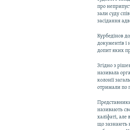
про неприпуст
зали суду спі
засідання адв
Курбедінов д
документів і 
допит яких п
Згідно з ріше
називала орга
колонії загал
отримали по п
Представники 
називають св
халіфаті, але
що зазнають н