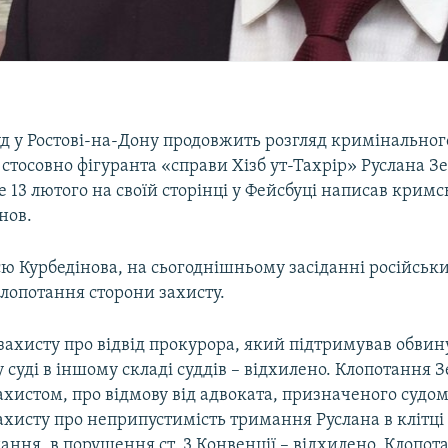
уд у Ростові-на-Дону продовжить розгляд кримінальног
тосовно фігуранта «справи Хізб ут-Тахрір» Руслана З
е 13 лютого на своїй сторінці у Фейсбуці написав крим
нов.
ю Курбедінова, на сьогоднішньому засіданні російськи
клопотання сторони захисту.
захисту про відвід прокурора, який підтримував обвин
суді в іншому складі суддів – відхилено. Клопотання З
хистом, про відмову від адвоката, призначеного судом
хисту про неприпустимість тримання Руслана в клітці 
дання, в порушення ст. 3 Конвенції – відхилено. Клопот