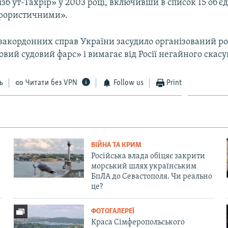
зб ут-Тахрір» у 2003 році, включивши в список 15 об'є
ерористичними».
 закордонних справ України засудило організований р
вий судовий фарс» і вимагає від Росії негайного скас
ь
Читати без VPN
Follow us
Print
ВІЙНА ТА КРИМ
Російська влада обіцяє закрити
морський шлях українським
БпЛА до Севастополя. Чи реально
це?
ФОТОГАЛЕРЕЇ
Краса Сімферопольського