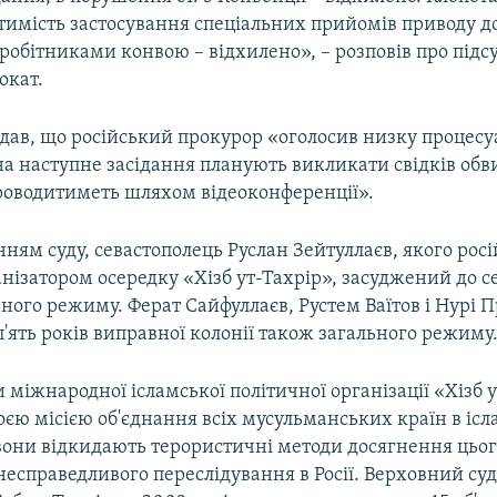
имість застосування спеціальних прийомів приводу до 
вробітниками конвою – відхилено», – розповів про під
окат.
одав, що російський прокурор «оголосив низку процес
на наступне засідання планують викликати свідків об
роводитиметь шляхом відеоконференції».
нням суду, севастополець Руслан Зейтуллаєв, якого рос
нізатором осередку «Хізб ут-Тахрір», засуджений до с
ьного режиму. Ферат Сайфуллаєв, Рустем Ваїтов і Нурі 
'ять років виправної колонії також загального режиму
міжнародної ісламської політичної організації «Хізб 
оєю місією об'єднання всіх мусульманських країн в іс
 вони відкидають терористичні методи досягнення цьог
есправедливого переслідування в Росії. Верховний суд 