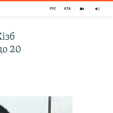
РУС
КТА
Хізб
до 20