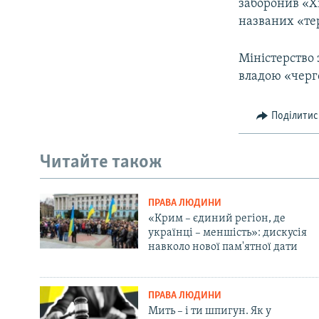
заборонив «Хі
названих «т
Міністерство
владою «черго
Поділитис
Читайте також
ПРАВА ЛЮДИНИ
«Крим – єдиний регіон, де
українці – меншість»: дискусія
навколо нової пам'ятної дати
ПРАВА ЛЮДИНИ
Мить – і ти шпигун. Як у