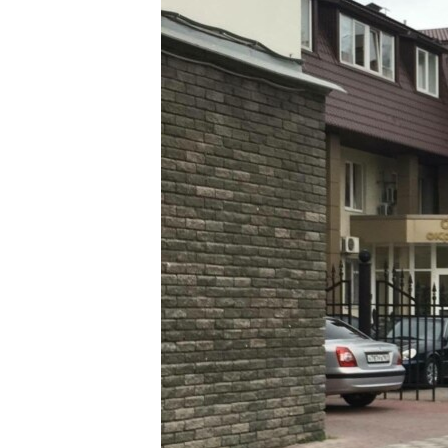
ВІДЕОУРОКИ «ELIFBE»
СВІДЧЕННЯ ОКУПАЦІЇ
УКРАЇНСЬКА ПРОБЛЕМА КРИМУ
ІНФОГРАФІКА