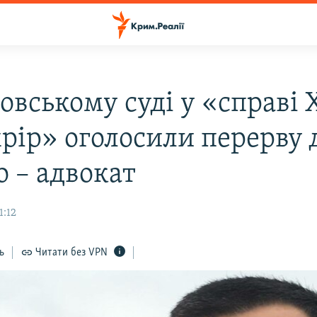
овському суді у «справі 
хрір» оголосили перерву 
о – адвокат
1:12
ь
Читати без VPN