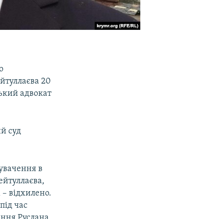
о
ейтуллаєва 20
ський адвокат
й суд
увачення в
ейтуллаєва,
 – відхилено.
під час
ання Руслана