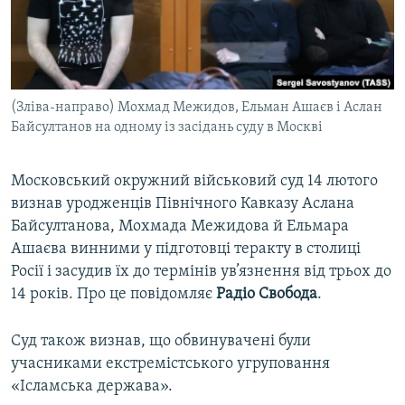
ВІДЕОУРОКИ «ELIFBE»
Русский
СВІДЧЕННЯ ОКУПАЦІЇ
Qırımtatar
УКРАЇНСЬКА ПРОБЛЕМА КРИМУ
(Зліва-направо) Мохмад Межидов, Ельман Ашаєв і Аслан
ДОЛУЧАЙСЯ!
ІНФОГРАФІКА
Байсултанов на одному із засідань суду в Москві
Московський окружний військовий суд 14 лютого
Усі сайти RFE/RL
визнав уродженців Північного Кавказу Аслана
Байсултанова, Мохмада Межидова й Ельмара
Ашаєва винними у підготовці теракту в столиці
Росії і засудив їх до термінів ув’язнення від трьох до
14 років. Про це повідомляє
Радіо Свобода
.
Суд також визнав, що обвинувачені були
учасниками екстремістського угруповання
«Ісламська держава».