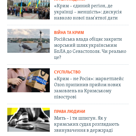
«Крим – єдиний регіон, де
українці – меншість»: дискусія
навколо нової пам'ятної дати
ВІЙНА ТА КРИМ
Російська влада обіцяє закрити
морський шлях українським
БпЛА до Севастополя. Чи реально
це?
СУСПІЛЬСТВО
«Крим – не Росія»: маркетплейс
Ozon припинив прийом нових
замовлень на Кримському
півострові
ПРАВА ЛЮДИНИ
Мить – і ти шпигун. Як у
кримських судах розглядають
звинувачення в держзраді