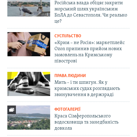
Російська влада обіцяє закрити
морський шлях українським
БпЛА до Севастополя. Чи реально
це?
СУСПІЛЬСТВО
«Крим – не Росія»: маркетплейс
Ozon припинив прийом нових
замовлень на Кримському
півострові
ПРАВА ЛЮДИНИ
Мить – і ти шпигун. Як у
кримських судах розглядають
звинувачення в держзраді
ФОТОГАЛЕРЕЇ
Краса Сімферопольського
водосховища та занедбаність
довкола