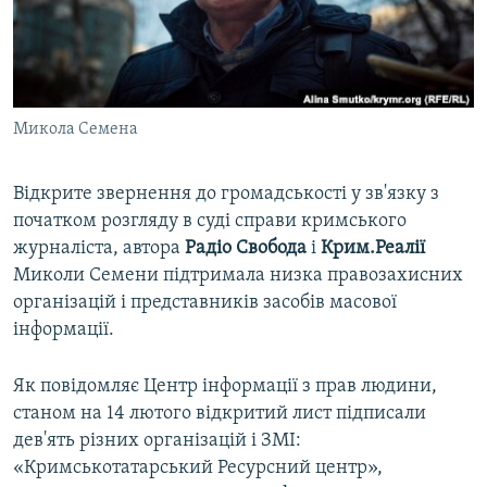
ВІДЕОУРОКИ «ELIFBE»
Русский
СВІДЧЕННЯ ОКУПАЦІЇ
Qırımtatar
УКРАЇНСЬКА ПРОБЛЕМА КРИМУ
Микола Семена
ДОЛУЧАЙСЯ!
ІНФОГРАФІКА
Відкрите звернення до громадськості у зв'язку з
початком розгляду в суді справи кримського
Усі сайти RFE/RL
журналіста, автора
Радіо Свобода
і
Крим.Реалії
Миколи Семени підтримала низка правозахисних
організацій і представників засобів масової
інформації.
Як повідомляє Центр інформації з прав людини,
станом на 14 лютого відкритий лист підписали
дев'ять різних організацій і ЗМІ:
«Кримськотатарський Ресурсний центр»,