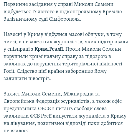
Первинне засідання у справі Миколи Семени
відбудеться 17 лютого в підконтрольному Кремлю
Залізничному суді Сімферополя.
Навесні у Криму відбулися масові обшуки, в тому
числі, в незалежних журналістів, яких підозрювали
у співпраці з
Крим.Реалії
. Проти Миколи Семени
порушили кримінальну справу за підозрою в
закликах до порушення територіальної цілісності
Росії. Слідство цієї країни заборонило йому
залишати півострів.
Захист Миколи Семени, Міжнародна та
Європейська Федерація журналістів, а також офіс
представника ОБСЄ з питань свободи слова
закликали ФСБ Росії випустити журналіста з Криму
на лікування, позитивної відповіді поки добитися
не вдалося.