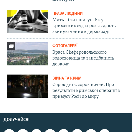
ПРАВА ЛЮДИНИ
Мить – і ти шпигун. Як у
кримських судах розглядають
звинувачення в держзраді
ФОТОГАЛЕРЕЇ
Краса Сімферопольського
водосховища та занедбаність
довкола
ВІЙНА ТА КРИМ
Сорок днів, сорок ночей. Про
результати кримської операції з
примусу Росії до миру
ДОЛУЧАЙСЯ!