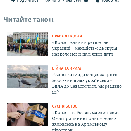
Поділитись
Читати без VPN
Follow us
Читайте також
ПРАВА ЛЮДИНИ
«Крим – єдиний регіон, де
українці – меншість»: дискусія
навколо нової пам'ятної дати
ВІЙНА ТА КРИМ
Російська влада обіцяє закрити
морський шлях українським
БпЛА до Севастополя. Чи реально
це?
СУСПІЛЬСТВО
«Крим – не Росія»: маркетплейс
Ozon припинив прийом нових
замовлень на Кримському
півострові