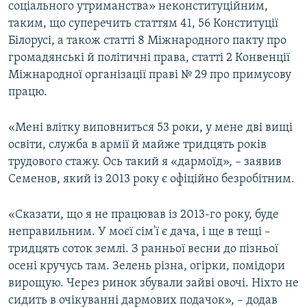
соціального утриманства» неконституційним,
таким, що суперечить статтям 41, 56 Конституції
Білорусі, а також статті 8 Міжнародного пакту про
громадянські й політичні права, статті 2 Конвенції
Міжнародної організації праві № 29 про примусову
працю.
«Мені влітку виповниться 53 роки, у мене дві вищі
освіти, служба в армії й майже тридцять років
трудового стажу. Ось такий я «дармоїд», – заявив
Семенов, який із 2013 року є офіційно безробітним.
«Сказати, що я не працював із 2013-го року, буде
неправильним. У моєї сім'ї є дача, і ще в тещі –
тридцять соток землі. З ранньої весни до пізньої
осені кручусь там. Зелень різна, огірки, помідори
вирощую. Через ринок збували зайві овочі. Ніхто не
сидить в очікуванні дармових подачок», – додав