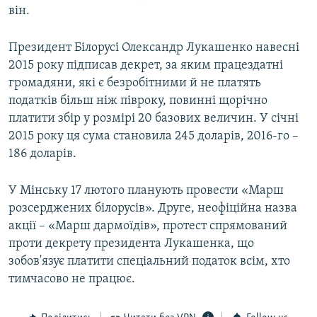
він.
Президент Білорусі Олександр Лукашенко навесні
2015 року підписав декрет, за яким працездатні
громадяни, які є безробітними й не платять
податків більш ніж півроку, повинні щорічно
платити збір у розмірі 20 базових величин. У січні
2015 року ця сума становила 245 доларів, 2016-го –
186 доларів.
У Мінську 17 лютого планують провести «Марш
розсерджених білорусів». Друге, неофіційна назва
акції – «Марш дармоїдів», протест спрямований
проти декрету президента Лукашенка, що
зобов'язує платити спеціальний податок всім, хто
тимчасово не працює.