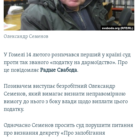
ВІДЕОУРОКИ «ELIFBE»
Русский
СВІДЧЕННЯ ОКУПАЦІЇ
Qırımtatar
УКРАЇНСЬКА ПРОБЛЕМА КРИМУ
Олександр Семенов
ДОЛУЧАЙСЯ!
ІНФОГРАФІКА
У Гомелі 14 лютого розпочався перший у країні суд
проти так званого «податку на дармоїдство». Про
Усі сайти RFE/RL
це повідомляє
Радые Свабода
.
Позивачем виступає безробітний Олександр
Семенов, який вимагає визнати неправомірною
вимогу до нього з боку влади щодо виплати цього
податку.
Одночасно Семенов просить суд порушити питання
про визнання декрету «Про запобігання