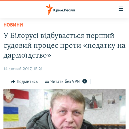
Доступність
посилання
Перейти
НОВИНИ
до
НОВИНИ
У Білорусі відбувається перший
основного
ВОДА.КРИМ
матеріалу
судовий процес проти «податку на
ВІДЕО ТА ФОТО
Перейти
дармоїдство»
до
ПОЛІТИКА
основної
14 лютий 2017, 15:21
БЛОГИ
навігації
Перейти
Поділитись
Читати без VPN
ПОГЛЯД
до
ІНТЕРВ'Ю
пошуку
ВСЕ ЗА ДЕНЬ
СПЕЦПРОЕКТИ
ЯК ОБІЙТИ БЛОКУВАННЯ
ДЕПОРТАЦІЯ