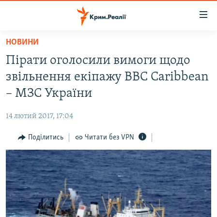
Доступність
посилання
Перейти
НОВИНИ
до
НОВИНИ
Пірати оголосили вимоги щодо
основного
ВОДА.КРИМ
матеріалу
звільнення екіпажу BBC Caribbean
ВІДЕО ТА ФОТО
Перейти
– МЗС України
до
ПОЛІТИКА
основної
14 лютий 2017, 17:04
БЛОГИ
навігації
Перейти
Поділитись
Читати без VPN
ПОГЛЯД
до
ІНТЕРВ'Ю
пошуку
ВСЕ ЗА ДЕНЬ
СПЕЦПРОЕКТИ
ЯК ОБІЙТИ БЛОКУВАННЯ
ДЕПОРТАЦІЯ