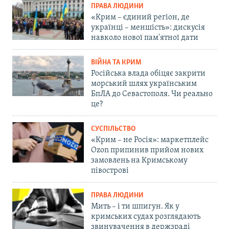
ПРАВА ЛЮДИНИ
«Крим – єдиний регіон, де
українці – меншість»: дискусія
навколо нової пам'ятної дати
ВІЙНА ТА КРИМ
Російська влада обіцяє закрити
морський шлях українським
БпЛА до Севастополя. Чи реально
це?
СУСПІЛЬСТВО
«Крим – не Росія»: маркетплейс
Ozon припинив прийом нових
замовлень на Кримському
півострові
ПРАВА ЛЮДИНИ
Мить – і ти шпигун. Як у
кримських судах розглядають
звинувачення в держзраді