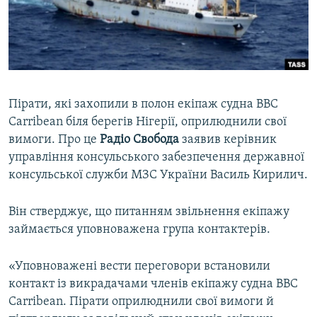
ВІДЕОУРОКИ «ELIFBE»
Русский
СВІДЧЕННЯ ОКУПАЦІЇ
Qırımtatar
УКРАЇНСЬКА ПРОБЛЕМА КРИМУ
ДОЛУЧАЙСЯ!
ІНФОГРАФІКА
Пірати, які захопили в полон екіпаж судна BBC
Carribean біля берегів Нігерії, оприлюднили свої
вимоги. Про це
Радіо Свобода
заявив керівник
Усі сайти RFE/RL
управління консульського забезпечення державної
консульської служби МЗС України Василь Кирилич.
Він стверджує, що питанням звільнення екіпажу
займається уповноважена група контактерів.
«Уповноважені вести переговори встановили
контакт із викрадачами членів екіпажу судна BBC
Carribean. Пірати оприлюднили свої вимоги й