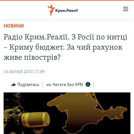
Доступність
посилання
Перейти
НОВИНИ
до
НОВИНИ
Радіо Крим.Реалії. З Росії по нитці
основного
ВОДА.КРИМ
матеріалу
– Криму бюджет. За чий рахунок
ВІДЕО ТА ФОТО
Перейти
живе півострів?
до
ПОЛІТИКА
основної
14 лютий 2017, 17:49
БЛОГИ
навігації
Перейти
Поділитись
Читати без VPN
ПОГЛЯД
до
ІНТЕРВ'Ю
пошуку
ВСЕ ЗА ДЕНЬ
СПЕЦПРОЕКТИ
ЯК ОБІЙТИ БЛОКУВАННЯ
ДЕПОРТАЦІЯ