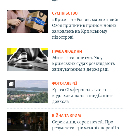
СУСПІЛЬСТВО
«Крим – не Росія»: маркетплейс
Ozon припинив прийом нових
замовлень на Кримському
півострові
ПРАВА ЛЮДИНИ
Мить – і ти шпигун. Як у
кримських судах розглядають
звинувачення в держзраді
ФОТОГАЛЕРЕЇ
Краса Сімферопольського
водосховища та занедбаність
довкола
ВІЙНА ТА КРИМ
Сорок днів, сорок ночей. Про
результати кримської операції з