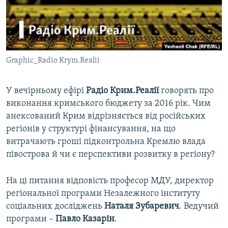
ВІДЕОУРОКИ «ELIFBE»
Русский
СВІДЧЕННЯ ОКУПАЦІЇ
Qırımtatar
УКРАЇНСЬКА ПРОБЛЕМА КРИМУ
Graphic_Radio Krym.Realii
ДОЛУЧАЙСЯ!
ІНФОГРАФІКА
У вечірньому ефірі
Радіо Крим.Реалії
говорять про
виконання кримського бюджету за 2016 рік. Чим
Усі сайти RFE/RL
анексований Крим відрізняється від російських
регіонів у структурі фінансування, на що
витрачають гроші підконтрольна Кремлю влада
півострова й чи є перспективи розвитку в регіону?
На ці питання відповість професор МДУ, директор
регіональної програми Незалежного інституту
соціальних досліджень
Наталя Зубаревич
. Ведучий
програми –
Павло Казарін
.