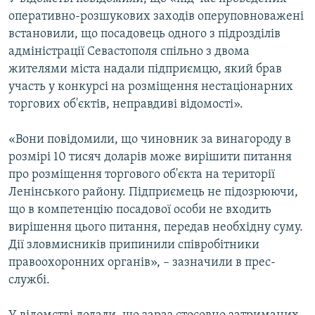
ВІДЕОУРОКИ «ELIFBE»
оперативно-розшукових заходів оперуповноважені
Русский
встановили, що посадовець одного з підрозділів
СВІДЧЕННЯ ОКУПАЦІЇ
Qırımtatar
адміністрації Севастополя спільно з двома
УКРАЇНСЬКА ПРОБЛЕМА КРИМУ
жителями міста надали підприємцю, який брав
участь у конкурсі на розміщення нестаціонарних
ДОЛУЧАЙСЯ!
ІНФОГРАФІКА
торгових об'єктів, неправдиві відомості».
«Вони повідомили, що чиновник за винагороду в
Усі сайти RFE/RL
розмірі 10 тисяч доларів може вирішити питання
про розміщення торгового об'єкта на території
Ленінського району. Підприємець не підозрюючи,
що в компетенцію посадової особи не входить
вирішення цього питання, передав необхідну суму.
Дії зловмисників припинили співробітники
правоохоронних органів», – зазначили в прес-
службі.