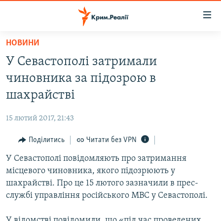
Доступність
посилання
Перейти
НОВИНИ
до
НОВИНИ
У Севастополі затримали
основного
ВОДА.КРИМ
матеріалу
чиновника за підозрою в
ВІДЕО ТА ФОТО
Перейти
шахрайстві
до
ПОЛІТИКА
основної
15 лютий 2017, 21:43
БЛОГИ
навігації
Перейти
Поділитись
Читати без VPN
ПОГЛЯД
до
У Севастополі повідомляють про затримання
ІНТЕРВ'Ю
пошуку
місцевого чиновника, якого підозрюють у
ВСЕ ЗА ДЕНЬ
шахрайстві. Про це 15 лютого зазначили в прес-
СПЕЦПРОЕКТИ
службі управління російського МВС у Севастополі.
ЯК ОБІЙТИ БЛОКУВАННЯ
ДЕПОРТАЦІЯ
У відомстві повідомили, що «під час проведених