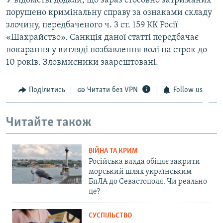
У відомстві додали, що зараз стосовно затриманих
порушено кримінальну справу за ознаками складу
злочину, передбаченого ч. 3 ст. 159 КК Росії
«Шахрайство». Санкція даної статті передбачає
покарання у вигляді позбавлення волі на строк до
10 років. Зловмисники заарештовані.
Поділитись
Читати без VPN
Follow us
Читайте також
ВІЙНА ТА КРИМ
Російська влада обіцяє закрити
морський шлях українським
БпЛА до Севастополя. Чи реально
це?
СУСПІЛЬСТВО