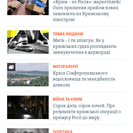
«Крим – не Росія»: маркетплейс
Ozon припинив прийом нових
замовлень на Кримському
півострові
ПРАВА ЛЮДИНИ
Мить – і ти шпигун. Як у
кримських судах розглядають
звинувачення в держзраді
ФОТОГАЛЕРЕЇ
Краса Сімферопольського
водосховища та занедбаність
довкола
ВІЙНА ТА КРИМ
Сорок днів, сорок ночей. Про
результати кримської операції з
примусу Росії до миру
ПОЛІТИКА