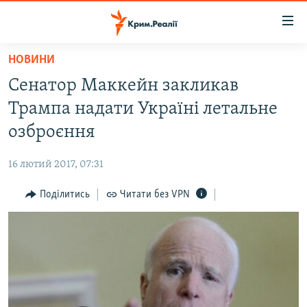
Доступність
посилання
Перейти
НОВИНИ
до
НОВИНИ
Сенатор Маккейн закликав
основного
ВОДА.КРИМ
матеріалу
Трампа надати Україні летальне
ВІДЕО ТА ФОТО
Перейти
озброєння
до
ПОЛІТИКА
основної
16 лютий 2017, 07:31
БЛОГИ
навігації
Перейти
Поділитись
Читати без VPN
ПОГЛЯД
до
ІНТЕРВ'Ю
пошуку
ВСЕ ЗА ДЕНЬ
СПЕЦПРОЕКТИ
ЯК ОБІЙТИ БЛОКУВАННЯ
ДЕПОРТАЦІЯ