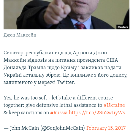
ВІДЕОУРОКИ «ELIFBE»
Русский
СВІДЧЕННЯ ОКУПАЦІЇ
Qırımtatar
УКРАЇНСЬКА ПРОБЛЕМА КРИМУ
Джон Маккейн
ДОЛУЧАЙСЯ!
ІНФОГРАФІКА
Сенатор-республіканець від Арізони Джон
Маккейн відповів на питання президента США
Усі сайти RFE/RL
Дональда Трампа щодо Криму і закликав надати
Україні летальну зброю. Це випливає з його допису,
залишеного у мережі Twitter.
Yes, he was too soft - let's take a different course
together: give defensive lethal assistance to
#Ukraine
& keep sanctions on
#Russia
https://t.co/2Su2wIiyWs
— John McCain (@SenJohnMcCain)
February 15, 2017