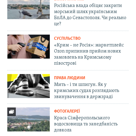
Російська влада обіцяє закрити
морський шлях українським
БпЛА до Севастополя. Чи реально
це?
СУСПІЛЬСТВО
«Крим – не Росія»: маркетплейс
Ozon припинив прийом нових
замовлень на Кримському
півострові
ПРАВА ЛЮДИНИ
Мить – і ти шпигун. Як у
кримських судах розглядають
звинувачення в держзраді
ФОТОГАЛЕРЕЇ
Краса Сімферопольського
водосховища та занедбаність
довкола