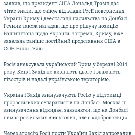
заявив, що президент США Дональд Трамп дає
чітко знати, що очікує від влади Росії повернення
Україні Криму і деескалації насильства на Донбасі.
Речник також нагадав, що про рішучу позицію
Вашингтона щодо України, зокрема, Криму, вже
заявляла раніше постійний представник США в
ООН Ніккі Гейлі.
Росія анексувала український Крим у березні 2014
року. Київ і Захід не визнають цього і вважають
півострів й надалі українською територією.
Україна і Захід звинувачують Росію у підтримці
проросійських сепаратистів на Донбасі. Москва ці
звинувачення відкидає, заявляючи, що на Донбасі
немає російських військових, але є «добровольці».
Через агресію Росії проти України Захід запровадив