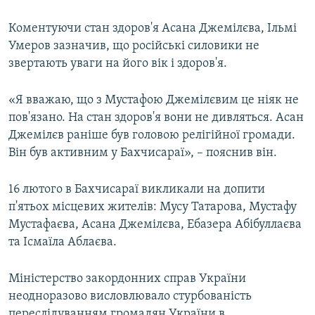
Коментуючи стан здоров'я Асана Джемілєва, Ільмі
Умеров зазначив, що російські силовики не
звертають уваги на його вік і здоров'я.
«Я вважаю, що з Мустафою Джемілєвим це ніяк не
пов'язано. На стан здоров'я вони не дивляться. Асан
Джемілєв раніше був головою релігійної громади.
Він був активним у Бахчисараї», – пояснив він.
16 лютого в Бахчисараї викликали на допити
п'ятьох місцевих жителів: Мусу Татарова, Мустафу
Мустафаєва, Асана Джемілєва, Ебазера Абібуллаєва
та Ісмаїла Аблаєва.
Міністерство закордонних справ України
неодноразово висловлювало стурбованість
переслідуванням громадян України в