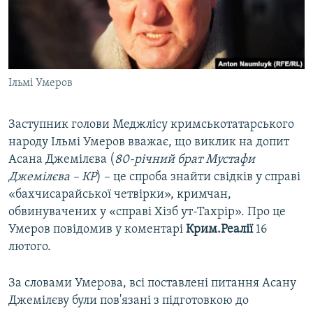
ВІДЕОУРОКИ «ELIFBE»
Русский
СВІДЧЕННЯ ОКУПАЦІЇ
Qırımtatar
УКРАЇНСЬКА ПРОБЛЕМА КРИМУ
Ільмі Умеров
ДОЛУЧАЙСЯ!
ІНФОГРАФІКА
Заступник голови Меджлісу кримськотатарського
народу Ільмі Умеров вважає, що виклик на допит
Усі сайти RFE/RL
Асана Джемілєва (
80-річний брат Мустафи
Джемілєва – КР
) – це спроба знайти свідків у справі
«бахчисарайської четвірки», кримчан,
обвинувачених у «справі Хізб ут-Тахрір». Про це
Умеров повідомив у коментарі
Крим.Реалії
16
лютого.
За словами Умерова, всі поставлені питання Асану
Джемілєву були пов'язані з підготовкою до