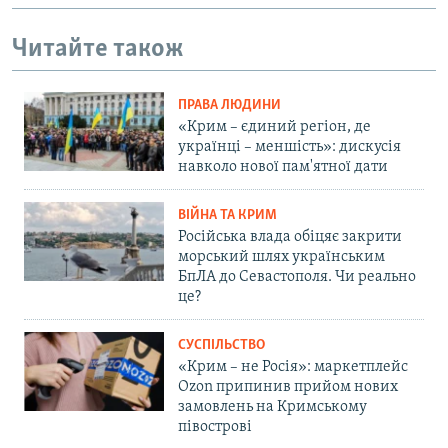
Читайте також
ПРАВА ЛЮДИНИ
«Крим – єдиний регіон, де
українці – меншість»: дискусія
навколо нової пам'ятної дати
ВІЙНА ТА КРИМ
Російська влада обіцяє закрити
морський шлях українським
БпЛА до Севастополя. Чи реально
це?
СУСПІЛЬСТВО
«Крим – не Росія»: маркетплейс
Ozon припинив прийом нових
замовлень на Кримському
півострові