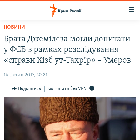
Доступність
посилання
Перейти
НОВИНИ
до
НОВИНИ
Брата Джемілєва могли допитати
основного
ВОДА.КРИМ
матеріалу
у ФСБ в рамках розслідування
ВІДЕО ТА ФОТО
Перейти
«справи Хізб ут-Тахрір» – Умеров
до
ПОЛІТИКА
основної
16 лютий 2017, 20:31
БЛОГИ
навігації
Перейти
Поділитись
Читати без VPN
ПОГЛЯД
до
ІНТЕРВ'Ю
пошуку
ВСЕ ЗА ДЕНЬ
СПЕЦПРОЕКТИ
ЯК ОБІЙТИ БЛОКУВАННЯ
ДЕПОРТАЦІЯ