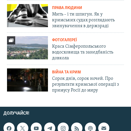
ПРАВА ЛЮДИНИ
Мить – і ти шпигун. Як у
кримських судах розглядають
звинувачення в держзраді
ФОТОГАЛЕРЕЇ
Краса Сімферопольського
водосховища та занедбаність
довкола
ВІЙНА ТА КРИМ
Сорок днів, сорок ночей. Про
результати кримської операції з
примусу Росії до миру
ДОЛУЧАЙСЯ!