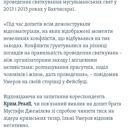
проведення святкування мусульманських свят у
2013 і 2015 роках у Бахчисараї.
«Під час допитів всім демонстрували
відеоматеріали, на яких відображені моменти
невеликих конфліктів, що відбувалися на тих
заходах. Конфлікти ґрунтувалися на різниці
поглядів на правильність проведення святкувань –
між організаторами заходу і місцевими
активістами: розташування присутніх, поділ
чоловіків і жінок, дата проведення», – повідомив
Умеров на своїй сторінці у Фейсбуці.
Відповідаючи на запитання кореспондента
Крим.Реалії
, чи пов'язаний виклик на допит брата
Мустафи Джемілєва зі спробою чинити тиск на
лідера кримських татар, Ільмі Умеров відповів
негативно.