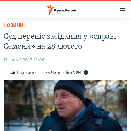
Доступність
посилання
Перейти
НОВИНИ
до
НОВИНИ
Суд переніс засідання у «справі
основного
ВОДА.КРИМ
матеріалу
Семени» на 28 лютого
ВІДЕО ТА ФОТО
Перейти
до
17 лютий 2017, 15:08
ПОЛІТИКА
основної
БЛОГИ
Поділитись
Читати без VPN
навігації
Перейти
ПОГЛЯД
до
ІНТЕРВ'Ю
пошуку
ВСЕ ЗА ДЕНЬ
СПЕЦПРОЕКТИ
ЯК ОБІЙТИ БЛОКУВАННЯ
ДЕПОРТАЦІЯ