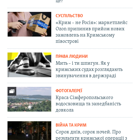
це?
СУСПІЛЬСТВО
«Крим – не Росія»: маркетплейс
Ozon припинив прийом нових
замовлень на Кримському
півострові
ПРАВА ЛЮДИНИ
Мить – і ти шпигун. Як у
кримських судах розглядають
звинувачення в держзраді
ФОТОГАЛЕРЕЇ
Краса Сімферопольського
водосховища та занедбаність
довкола
ВІЙНА ТА КРИМ
Сорок днів, сорок ночей. Про
результати кримської операції з