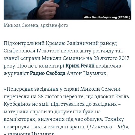
ВІДЕОУРОКИ «ELIFBE»
Русский
СВІДЧЕННЯ ОКУПАЦІЇ
Qırımtatar
Микола Семена, архівне фото
УКРАЇНСЬКА ПРОБЛЕМА КРИМУ
ДОЛУЧАЙСЯ!
ІНФОГРАФІКА
Підконтрольний Кремлю Залізничний райсуд
Сімферополя 17 лютого переніс дату розгляду так
званої «справи Миколи Семени» на 28 лютого 2017
Усі сайти RFE/RL
року. Про це в коментарі
Крим.Реалії
повідомив
журналіст
Радио Свобода
Антон Наумлюк.
«Попереднє засідання у справі Миколи Семени
перенесли на 28 лютого через те, що адвокат Еміль
Курбедінов не зміг підготуватися до засідання –
матеріали справи та документи були на
комп'ютерах, вилучених під час обшуку. Техніку
повернули тільки сьогодні вранці (
17 лютого – КР
)»,
– зазначив Наумлюк.