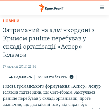
Доступність
посилання
Перейти
НОВИНИ
до
НОВИНИ
Затриманий на адмінкордоні з
основного
ВОДА.КРИМ
матеріалу
Кримом раніше перебував у
ВІДЕО ТА ФОТО
Перейти
складі організації «Аскер» –
до
ПОЛІТИКА
Іслямов
основної
БЛОГИ
навігації
17 лютий 2017, 21:36
Перейти
ПОГЛЯД
до
Поділитись
Читати без VPN
ІНТЕРВ'Ю
пошуку
Голова громадського формування «Аскер» Ленур
ВСЕ ЗА ДЕНЬ
Іслямов підтвердив, що Сеїт-Ібраїм Зайтуллаєв
СПЕЦПРОЕКТИ
раніше перебував у складі організації, проте
зазначив, що два місяці тому від справ був
ЯК ОБІЙТИ БЛОКУВАННЯ
ДЕПОРТАЦІЯ