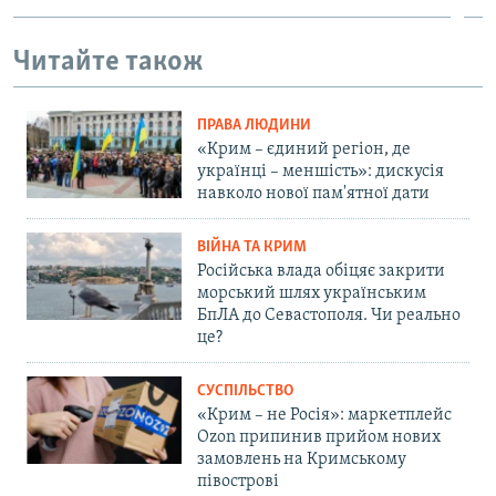
Читайте також
ПРАВА ЛЮДИНИ
«Крим – єдиний регіон, де
українці – меншість»: дискусія
навколо нової пам'ятної дати
ВІЙНА ТА КРИМ
Російська влада обіцяє закрити
морський шлях українським
БпЛА до Севастополя. Чи реально
це?
СУСПІЛЬСТВО
«Крим – не Росія»: маркетплейс
Ozon припинив прийом нових
замовлень на Кримському
півострові