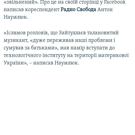
«звільнений». Про це на своїй сторінці у Facebook
ВІДЕОУРОКИ «ELIFBE»
написав кореспондент
Радио Свобода
Антон
Русский
СВІДЧЕННЯ ОКУПАЦІЇ
Наумлюк.
Qırımtatar
УКРАЇНСЬКА ПРОБЛЕМА КРИМУ
«Іслямов розповів, що Зайтуллаєв талановитий
ДОЛУЧАЙСЯ!
ІНФОГРАФІКА
музикант, «дуже переживав наші проблеми і
сумував за батьками», мав намір вступати до
технологічного інституту на території материкової
України», – написав Наумлюк.
Усі сайти RFE/RL