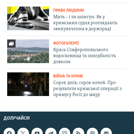
ПРАВА ЛЮДИНИ
Мить – і ти шпигун. Як у
кримських судах розглядають
звинувачення в держзраді
ФОТОГАЛЕРЕЇ
Краса Сімферопольського
водосховища та занедбаність
довкола
ВІЙНА ТА КРИМ
Сорок днів, сорок ночей. Про
результати кримської операції з
примусу Росії до миру
ДОЛУЧАЙСЯ!