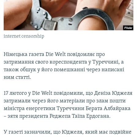
ВІДЕОУРОКИ «ELIFBE»
Русский
СВІДЧЕННЯ ОКУПАЦІЇ
Qırımtatar
УКРАЇНСЬКА ПРОБЛЕМА КРИМУ
internet censorship
ДОЛУЧАЙСЯ!
ІНФОГРАФІКА
Німецька газета Die Welt повідомляє про
затримання свого кореспондента у Туреччині, а
Усі сайти RFE/RL
також обшук у його помешканні через написані
ним статті.
17 лютого у Die Welt повідомили, що Деніза Юджеля
затримали через його матеріали про злам пошти
міністра енергетики Туреччини Берата Албайрака
– зятя президента Реджепа Таїпа Ердогана.
У газеті зазначили, що Юджеля, який має подвійне