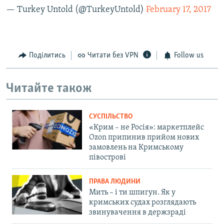
— Turkey Untold (@TurkeyUntold)
February 17, 2017
Поділитись
Читати без VPN
Follow us
Читайте також
СУСПІЛЬСТВО
«Крим – не Росія»: маркетплейс
Ozon припинив прийом нових
замовлень на Кримському
півострові
ПРАВА ЛЮДИНИ
Мить – і ти шпигун. Як у
кримських судах розглядають
звинувачення в держзраді