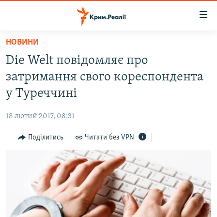
Доступність
посилання
Перейти
НОВИНИ
до
НОВИНИ
Die Welt повідомляє про
основного
ВОДА.КРИМ
матеріалу
затримання свого кореспондента
ВІДЕО ТА ФОТО
Перейти
у Туреччині
до
ПОЛІТИКА
основної
18 лютий 2017, 08:31
БЛОГИ
навігації
Перейти
Поділитись
Читати без VPN
ПОГЛЯД
до
ІНТЕРВ'Ю
пошуку
ВСЕ ЗА ДЕНЬ
СПЕЦПРОЕКТИ
ЯК ОБІЙТИ БЛОКУВАННЯ
ДЕПОРТАЦІЯ