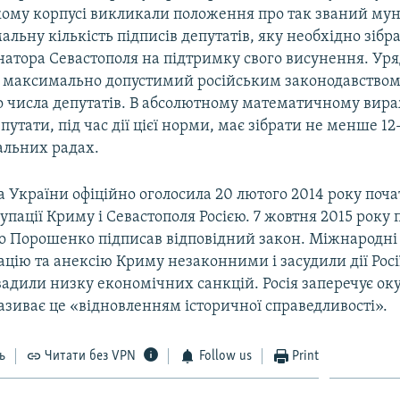
ому корпусі викликали положення про так званий му
мальну кількість підписів депутатів, яку необхідно зіб
натора Севастополя на підтримку свого висунення. Ур
 максимально допустимий російським законодавством 
го числа депутатів. В абсолютному математичному вир
путати, під час дії цієї норми, має зібрати не менше 12
альних радах.
 України офіційно оголосила 20 лютого 2014 року поч
упації Криму і Севастополя Росією. 7 жовтня 2015 року
о Порошенко підписав відповідний закон. Міжнародні 
цію та анексію Криму незаконними і засудили дії Росі
вадили низку економічних санкцій. Росія заперечує ок
називає це «відновленням історичної справедливості».
ь
Читати без VPN
Follow us
Print