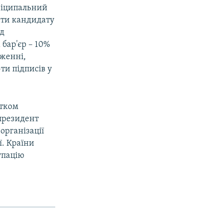
ніципальний
рати кандидату
яд
бар'єр – 10%
аженні,
-ти підписів у
атком
 президент
організації
ї. Країни
упацію