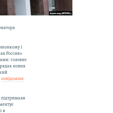
рнатора
виконкому і
ная Россия»
рами: головне
 рядах нових
окий
–
повідомляє
я підтримали
ментує
ю в