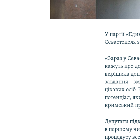
У партії «Ед
Севастополя з
«Зараз у Сева
кажуть про де
вирішила доп
завдання – зм
цікавих осіб.
потенціал, я
кримський п
Депутати під
в першому чи
процедуру все