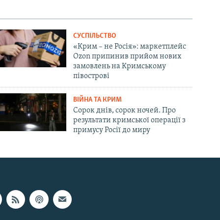
СУСПІЛЬСТВО
«Крим – не Росія»: маркетплейс
Ozon припинив прийом нових
замовлень на Кримському
півострові
ВІЙНА ТА КРИМ
Сорок днів, сорок ночей. Про
результати кримської операції з
примусу Росії до миру