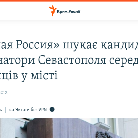
ая Россия» шукає кандид
натори Севастополя серед
ців у місті
2:12
ь
Читати без VPN