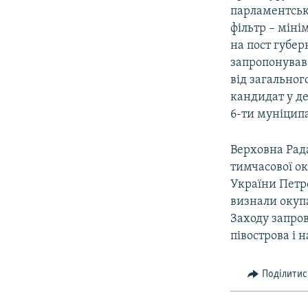
парламентськ
фільтр – міні
на пост губер
запропонував
від загально
кандидат у де
6-ти муніцип
Верховна Рада
тимчасової ок
України Петр
визнали окупа
Заходу запро
півострова і 
Поділитис