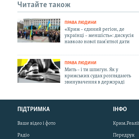
Читайте також
ПРАВА ЛЮДИНИ
«Крим – єдиний регіон, де
українці – меншість»: дискусія
навколо нової пам'ятної дати
ПРАВА ЛЮДИНИ
Мить – і ти шпигун. Як у
кримських судах розглядають
звинувачення в держзраді
Русский
ПІДТРИМКА
ІНФО
Qırımtatar
Ваше відео і фото
Крим.Реалії
ДОЛУЧАЙСЯ!
Радіо
Передрук