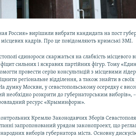
иная Россия» вирішили вибрати кандидата на пост губе
 місцевих кадрів. Про це повідомляють кримські ЗМІ.
стополі єдинороси скаржаться на слабкість місцевого 
фіцит сильних і яскравих партійних фігур. Тому «Еди
омогти провести серію консультацій з місцевими ліде
іцнити регіональне відділення, а також знайти в своїх
 На думку Москви, у севастопольському осередку є вис
кий необхідно розкрити до губернаторським виборів», 
ровладний ресурс «Крыминформ».
контрольних Кремлю Законодавчих Зборів Севастопол
танні запропонований урядом законопроект, що регла
народних виборів губернатора міста. Основну дискусі