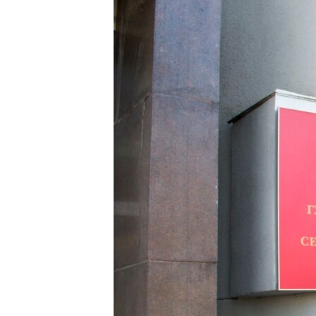
ВІДЕОУРОКИ «ELIFBE»
СВІДЧЕННЯ ОКУПАЦІЇ
УКРАЇНСЬКА ПРОБЛЕМА КРИМУ
ІНФОГРАФІКА