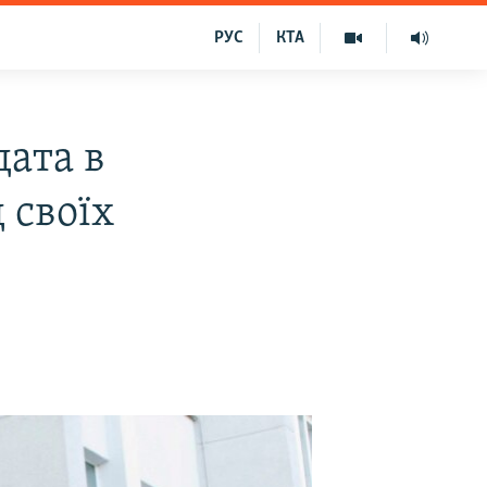
РУС
КТА
ата в
 своїх