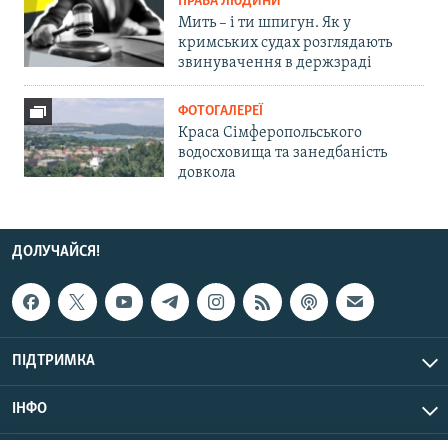
ПРАВА ЛЮДИНИ
Мить – і ти шпигун. Як у
кримських судах розглядають
звинувачення в держзраді
ФОТОГАЛЕРЕЇ
Краса Сімферопольського
водосховища та занедбаність
довкола
ДОЛУЧАЙСЯ!
ПІДТРИМКА
ІНФО