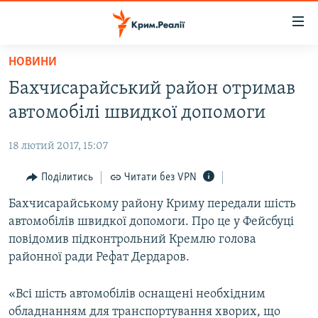
Доступність
посилання
Перейти
НОВИНИ
до
НОВИНИ
Бахчисарайський район отримав
основного
ВОДА.КРИМ
матеріалу
автомобілі швидкої допомоги
ВІДЕО ТА ФОТО
Перейти
до
18 лютий 2017, 15:07
ПОЛІТИКА
основної
БЛОГИ
Поділитись
Читати без VPN
навігації
Перейти
ПОГЛЯД
Бахчисарайському району Криму передали шість
до
автомобілів швидкої допомоги. Про це у Фейсбуці
ІНТЕРВ'Ю
пошуку
повідомив підконтрольний Кремлю голова
ВСЕ ЗА ДЕНЬ
районної ради Рефат Дердаров.
СПЕЦПРОЕКТИ
«Всі шість автомобілів оснащені необхідним
ЯК ОБІЙТИ БЛОКУВАННЯ
ДЕПОРТАЦІЯ
обладнанням для транспортування хворих, що