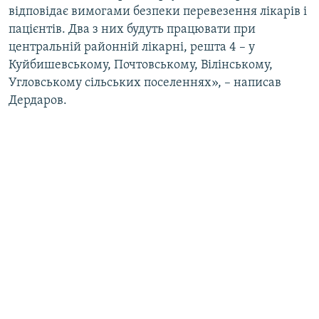
відповідає вимогами безпеки перевезення лікарів і
ВІДЕОУРОКИ «ELIFBE»
Русский
пацієнтів. Два з них будуть працювати при
СВІДЧЕННЯ ОКУПАЦІЇ
центральній районній лікарні, решта 4 – у
Qırımtatar
Куйбишевському, Почтовському, Вілінському,
УКРАЇНСЬКА ПРОБЛЕМА КРИМУ
Угловському сільських поселеннях», – написав
ДОЛУЧАЙСЯ!
ІНФОГРАФІКА
Дердаров.
Усі сайти RFE/RL