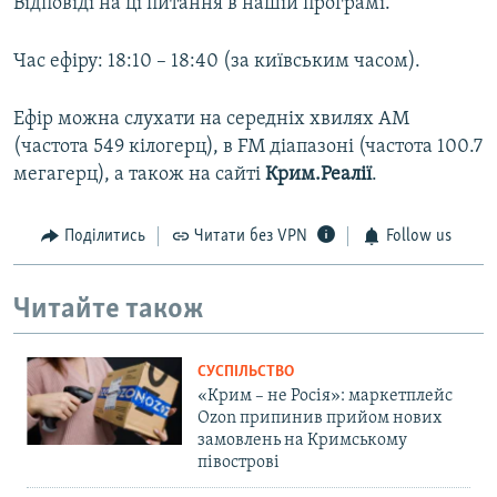
Відповіді на ці питання в нашій програмі.
Час ефіру: 18:10 – 18:40 (за київським часом).
Ефір можна слухати на середніх хвилях AM
(частота 549 кілогерц), в FM діапазоні (частота 100.7
мегагерц), а також на сайті
Крим.Реалії
.
Поділитись
Читати без VPN
Follow us
Читайте також
СУСПІЛЬСТВО
«Крим – не Росія»: маркетплейс
Ozon припинив прийом нових
замовлень на Кримському
півострові