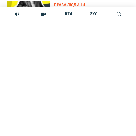
ПРАВА ЛЮДИНИ
Мить – і ти шпигун. Як у
КТА
РУС
кримських судах розглядають
звинувачення в держзраді
ФОТОГАЛЕРЕЇ
Шукати
Краса Сімферопольського
водосховища та занедбаність
довкола
ВІЙНА ТА КРИМ
Сорок днів, сорок ночей. Про
результати кримської операції з
примусу Росії до миру
ПОЛІТИКА
«Короткострокова акція
перетворилася на війну на
виснаження»: Як пропаганда РФ
у Криму пояснює невдачі «СВО»