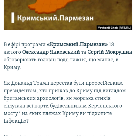
ВІДЕОУРОКИ «ELIFBE»
Русский
СВІДЧЕННЯ ОКУПАЦІЇ
Qırımtatar
УКРАЇНСЬКА ПРОБЛЕМА КРИМУ
ДОЛУЧАЙСЯ!
ІНФОГРАФІКА
В ефірі програми
«Кримський.Пармезан»
18
лютого
Олександр Янковський
та
Сергій Мокрушин
обговорюють головні події тижня, що минає, в
Усі сайти RFE/RL
Криму.
Як Дональд Трамп перестав бути проросійським
президентом, хто приїхав до Криму під виглядом
британських археологів, як морська стихія
сплутала всі карти будівельникам Керченського
мосту і на яких пляжах Криму ви підхопите
інфекцію?