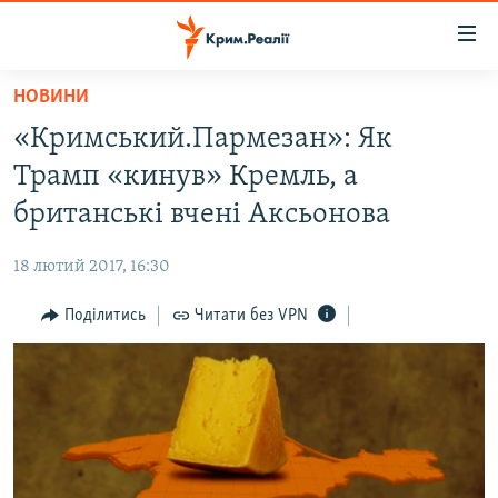
Доступність
посилання
Перейти
НОВИНИ
до
НОВИНИ
«Кримський.Пармезан»: Як
основного
ВОДА.КРИМ
матеріалу
Трамп «кинув» Кремль, а
ВІДЕО ТА ФОТО
Перейти
британські вчені Аксьонова
до
ПОЛІТИКА
основної
18 лютий 2017, 16:30
БЛОГИ
навігації
Перейти
Поділитись
Читати без VPN
ПОГЛЯД
до
ІНТЕРВ'Ю
пошуку
ВСЕ ЗА ДЕНЬ
СПЕЦПРОЕКТИ
ЯК ОБІЙТИ БЛОКУВАННЯ
ДЕПОРТАЦІЯ