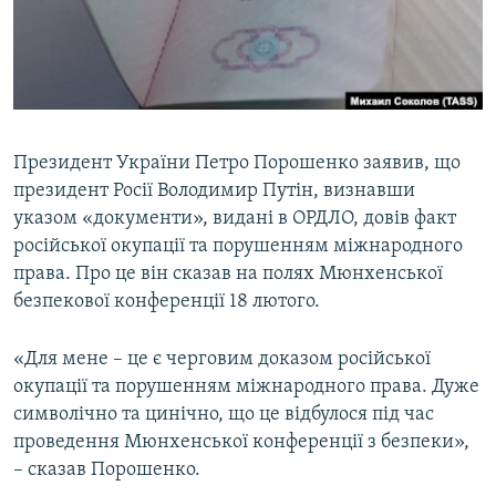
ВІДЕОУРОКИ «ELIFBE»
Русский
СВІДЧЕННЯ ОКУПАЦІЇ
Qırımtatar
УКРАЇНСЬКА ПРОБЛЕМА КРИМУ
ДОЛУЧАЙСЯ!
ІНФОГРАФІКА
Президент України Петро Порошенко заявив, що
президент Росії Володимир Путін, визнавши
указом «документи», видані в ОРДЛО, довів факт
Усі сайти RFE/RL
російської окупації та порушенням міжнародного
права. Про це він сказав на полях Мюнхенської
безпекової конференції 18 лютого.
«Для мене – це є черговим доказом російської
окупації та порушенням міжнародного права. Дуже
символічно та цинічно, що це відбулося під час
проведення Мюнхенської конференції з безпеки»,
– сказав Порошенко.