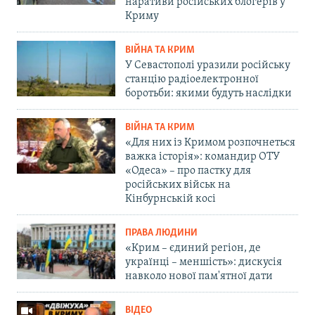
наративи російських блогерів у
Криму
ВІЙНА ТА КРИМ
У Севастополі уразили російську
станцію радіоелектронної
боротьби: якими будуть наслідки
ВІЙНА ТА КРИМ
«Для них із Кримом розпочнеться
важка історія»: командир ОТУ
«Одеса» – про пастку для
російських військ на
Кінбурнській косі
ПРАВА ЛЮДИНИ
«Крим – єдиний регіон, де
українці – меншість»: дискусія
навколо нової пам'ятної дати
ВІДЕО