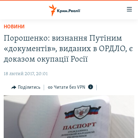
Доступність
посилання
Перейти
НОВИНИ
до
НОВИНИ
Порошенко: визнання Путіним
основного
ВОДА.КРИМ
матеріалу
«документів», виданих в ОРДЛО, є
ВІДЕО ТА ФОТО
Перейти
доказом окупації Росії
до
ПОЛІТИКА
основної
18 лютий 2017, 20:01
БЛОГИ
навігації
Перейти
Поділитись
Читати без VPN
ПОГЛЯД
до
ІНТЕРВ'Ю
пошуку
ВСЕ ЗА ДЕНЬ
СПЕЦПРОЕКТИ
ЯК ОБІЙТИ БЛОКУВАННЯ
ДЕПОРТАЦІЯ