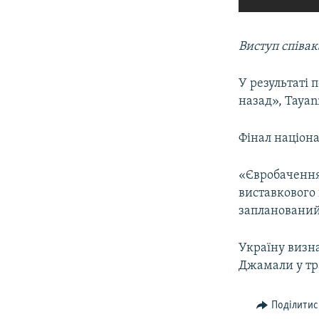
Виступ співак
У результаті 
назад», Tayan
Фінал націона
«Євробачення-
виставкового 
запланований 
Україну визн
Джамали у тра
Поділитис