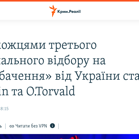
ожцями третього
нального відбору на
бачення» від України ст
n та O.Torvald
8:15
ь
Читати без VPN