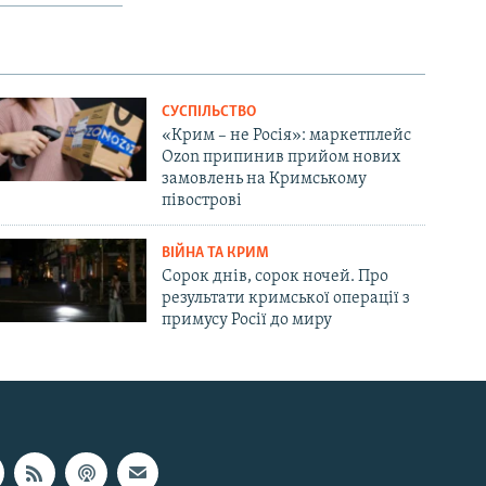
СУСПІЛЬСТВО
«Крим – не Росія»: маркетплейс
Ozon припинив прийом нових
замовлень на Кримському
півострові
ВІЙНА ТА КРИМ
Сорок днів, сорок ночей. Про
результати кримської операції з
примусу Росії до миру