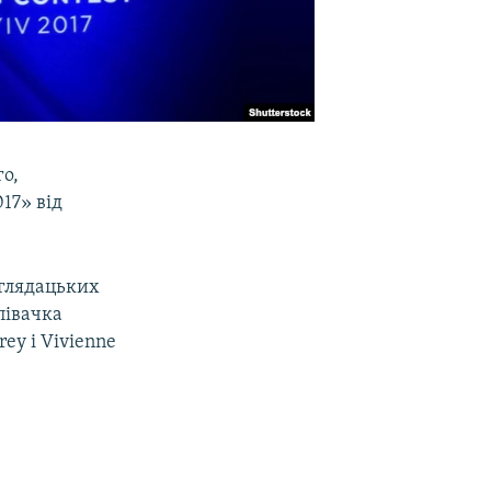
го,
17» від
 глядацьких
півачка
rey і Vivienne