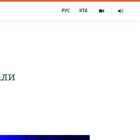
РУС
КТА
али