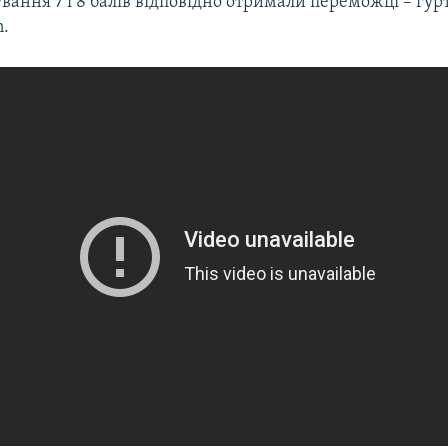
ування 7 і 8 балів відповідно отримали переможці – гурт
n.