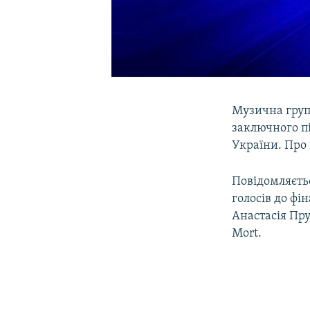
Музична група
заключного п
України. Про 
Повідомляєть
голосів до фі
Анастасія Пру
Mort.