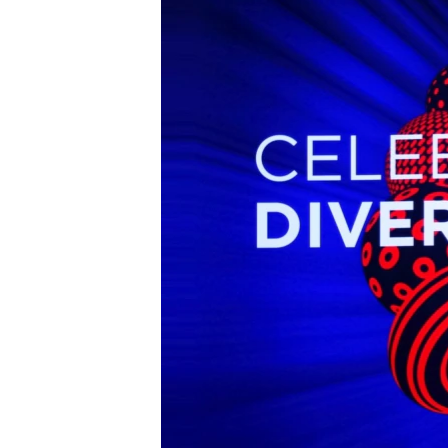
ВІДЕОУРОКИ «ELIFBE»
СВІДЧЕННЯ ОКУПАЦІЇ
УКРАЇНСЬКА ПРОБЛЕМА КРИМУ
ІНФОГРАФІКА