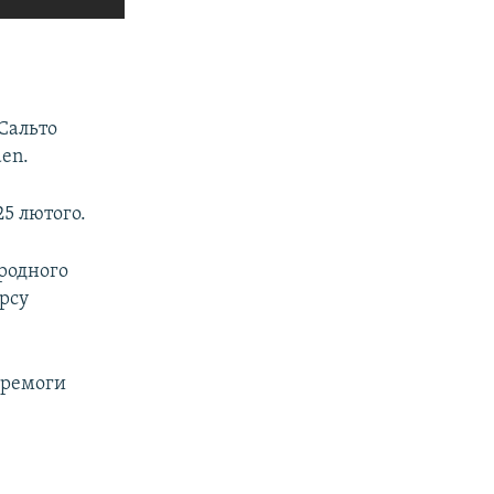
«Сальто
den.
25 лютого.
ародного
урсу
еремоги