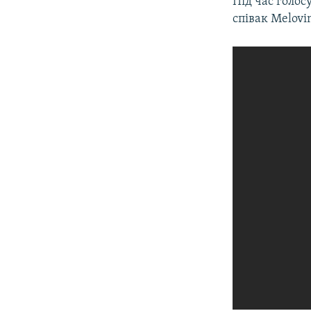
Під час голос
співак Melovi