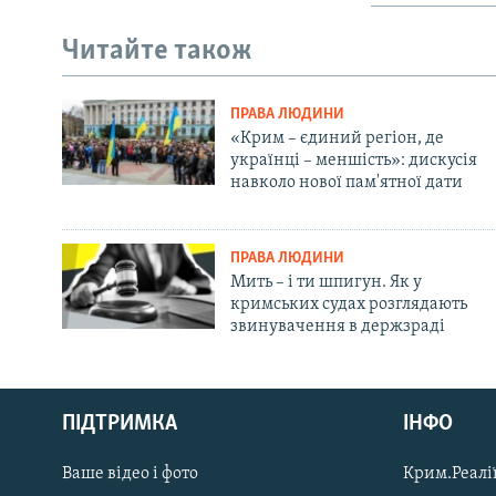
Читайте також
ПРАВА ЛЮДИНИ
«Крим – єдиний регіон, де
українці – меншість»: дискусія
навколо нової пам'ятної дати
ПРАВА ЛЮДИНИ
Мить – і ти шпигун. Як у
кримських судах розглядають
звинувачення в держзраді
Русский
ПІДТРИМКА
ІНФО
Qırımtatar
Ваше відео і фото
Крим.Реалії
ДОЛУЧАЙСЯ!