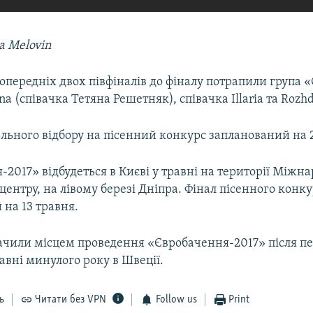
а Melovin
попередніх двох півфіналів до фіналу потрапили група 
na (співачка Тетяна Решетняк), співачка Illaria та Rozh
льного відбору на пісенний конкурс запланований на 
2017» відбудеться в Києві у травні на території Міжн
центру, на лівому березі Дніпра. Фінал пісенного конк
на 13 травня.
ачили місцем проведення «Євробачення-2017» після п
вні минулого року в Швеції.
ь
Читати без VPN
Follow us
Print