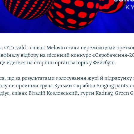
 O.Torvald і співак Melovin стали переможцями третьо
івфіналу відбору на пісенний конкурс «Євробачення-20
це йдеться на сторінці організаторів у Фейсбуці.
ся, що за результатами голосування журі й підрахунку
налу не пройшли група Кузьми Скрябіна Singing pants, с
діус, співак Віталій Козловський, гурти Kаdnay, Green G