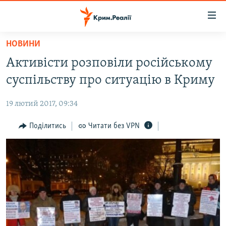
Доступність
посилання
Перейти
НОВИНИ
до
НОВИНИ
Активісти розповіли російському
основного
ВОДА.КРИМ
матеріалу
суспільству про ситуацію в Криму
ВІДЕО ТА ФОТО
Перейти
до
19 лютий 2017, 09:34
ПОЛІТИКА
основної
БЛОГИ
Поділитись
Читати без VPN
навігації
Перейти
ПОГЛЯД
до
ІНТЕРВ'Ю
пошуку
ВСЕ ЗА ДЕНЬ
СПЕЦПРОЕКТИ
ЯК ОБІЙТИ БЛОКУВАННЯ
ДЕПОРТАЦІЯ