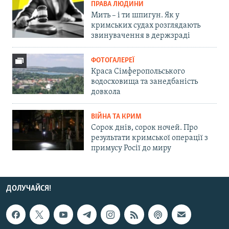
ПРАВА ЛЮДИНИ
Мить – і ти шпигун. Як у
кримських судах розглядають
звинувачення в держзраді
ФОТОГАЛЕРЕЇ
Краса Сімферопольського
водосховища та занедбаність
довкола
ВІЙНА ТА КРИМ
Сорок днів, сорок ночей. Про
результати кримської операції з
примусу Росії до миру
ДОЛУЧАЙСЯ!