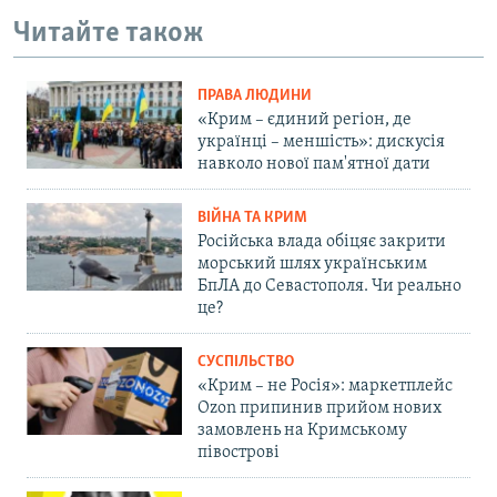
Читайте також
ПРАВА ЛЮДИНИ
«Крим – єдиний регіон, де
українці – меншість»: дискусія
навколо нової пам'ятної дати
ВІЙНА ТА КРИМ
Російська влада обіцяє закрити
морський шлях українським
БпЛА до Севастополя. Чи реально
це?
СУСПІЛЬСТВО
«Крим – не Росія»: маркетплейс
Ozon припинив прийом нових
замовлень на Кримському
півострові