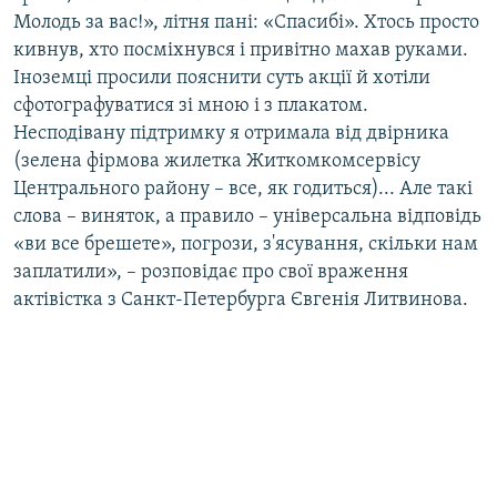
Молодь за вас!», літня пані: «Спасибі». Хтось просто
кивнув, хто посміхнувся і привітно махав руками.
Іноземці просили пояснити суть акції й хотіли
сфотографуватися зі мною і з плакатом.
Несподівану підтримку я отримала від двірника
(зелена фірмова жилетка Житкомкомсервісу
Центрального району – все, як годиться)... Але такі
слова – виняток, а правило – універсальна відповідь
«ви все брешете», погрози, з'ясування, скільки нам
заплатили», – розповідає про свої враження
актівістка з Санкт-Петербурга Євгенія Литвинова.