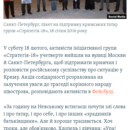
ВІДЕОУРОКИ «ELIFBE»
Русский
СВІДЧЕННЯ ОКУПАЦІЇ
Qırımtatar
Санкт-Петербург, пікет на підтримку кримських татар
УКРАЇНСЬКА ПРОБЛЕМА КРИМУ
групи «Стратегія-18», 18 січня 2016 року
ДОЛУЧАЙСЯ!
ІНФОГРАФІКА
У суботу 18 лютого, активісти ініціативної групи
«Стратегія-18» учетверте вийшли на вулиці Москви
й Санкт-Петербурга, щоб підтримати кримчан і
Усі сайти RFE/RL
розповісти російському суспільству про ситуацію у
Криму. Акція солідарності розрахована на
залучення уваги до трагедії корінного народу
півострова, розповідають активісти в
Фейсбуці
.
«За годину на Невському встигаєш почути злі слова
і про татар, і про себе, і про інших «зрадників
батьківщини». Але й хороше трапляється. Хоч
трохи, але обов'язково. Хлопець і дівчина: «Ура!