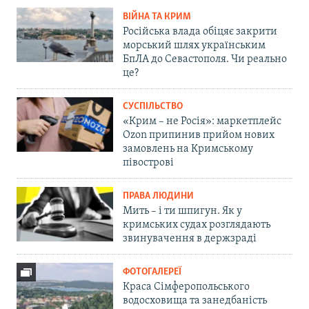
ВІЙНА ТА КРИМ
Російська влада обіцяє закрити
морський шлях українським
БпЛА до Севастополя. Чи реально
це?
СУСПІЛЬСТВО
«Крим – не Росія»: маркетплейс
Ozon припинив прийом нових
замовлень на Кримському
півострові
ПРАВА ЛЮДИНИ
Мить – і ти шпигун. Як у
кримських судах розглядають
звинувачення в держзраді
ФОТОГАЛЕРЕЇ
Краса Сімферопольського
водосховища та занедбаність