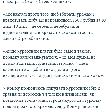
півострова Сергій Стрельбицький.
ВІДЕОУРОКИ «ELIFBE»
Русский
СВІДЧЕННЯ ОКУПАЦІЇ
«Ми взагалі проти того, щоб збирати урожай і
Qırımtatar
враховувати добу. Це неправильно. 1500 рублів за 10
УКРАЇНСЬКА ПРОБЛЕМА КРИМУ
днів, 10 днів – це середнє перебування
ДОЛУЧАЙСЯ!
ІНФОГРАФІКА
відпочивальника в Криму, це серйозні гроші», –
заявив Стрельбицький.
«Якщо курортний платіж буде саме в такому
Усі сайти RFE/RL
порядку запроваджуватися, – це моя думка, не
думка Ради міністрів і міністерства, – але я
клопотатиму, щоб ми виходили з цього
експерименту», – додав російський міністр Криму.
У Криму пропонують стягувати курортний збір із
травня по вересень чи тільки в літні місяці, як
повідомив голова міністерства курортів і туризму
підконтрольного Кремлю уряду Криму, це може