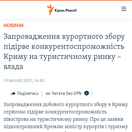
Доступність
посилання
Перейти
НОВИНИ
до
НОВИНИ
Запровадження курортного збору
основного
ВОДА.КРИМ
матеріалу
підірве конкурентоспроможність
ВІДЕО ТА ФОТО
Перейти
Криму на туристичному ринку –
до
ПОЛІТИКА
влада
основної
БЛОГИ
навігації
19 лютий 2017, 16:42
Перейти
ПОГЛЯД
до
Поділитись
Читати без VPN
ІНТЕРВ'Ю
пошуку
Запровадження добового курортного збору в Криму
ВСЕ ЗА ДЕНЬ
серйозно підірве конкурентоспроможність
СПЕЦПРОЕКТИ
півострова на туристичному ринку. Про це заявив
підконтрольний Кремлю міністр курортів і туризму
ЯК ОБІЙТИ БЛОКУВАННЯ
ДЕПОРТАЦІЯ