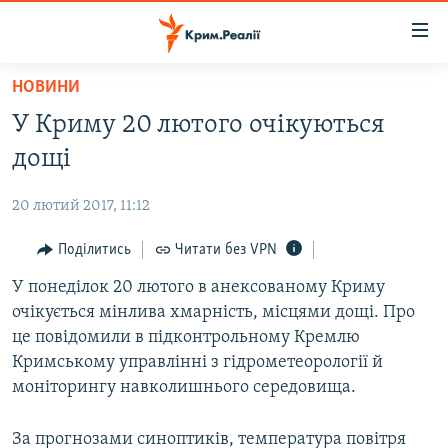
Доступність
посилання
Перейти
НОВИНИ
до
НОВИНИ
У Криму 20 лютого очікуються
основного
ВОДА.КРИМ
матеріалу
дощі
ВІДЕО ТА ФОТО
Перейти
до
20 лютий 2017, 11:12
ПОЛІТИКА
основної
БЛОГИ
Поділитись
Читати без VPN
навігації
Перейти
ПОГЛЯД
У понеділок 20 лютого в анексованому Криму
до
очікується мінлива хмарність, місцями дощі. Про
ІНТЕРВ'Ю
пошуку
це повідомили в підконтрольному Кремлю
ВСЕ ЗА ДЕНЬ
Кримському управлінні з гідрометеорології й
моніторингу навколишнього середовища.
СПЕЦПРОЕКТИ
ЯК ОБІЙТИ БЛОКУВАННЯ
ДЕПОРТАЦІЯ
За прогнозами синоптиків, температура повітря