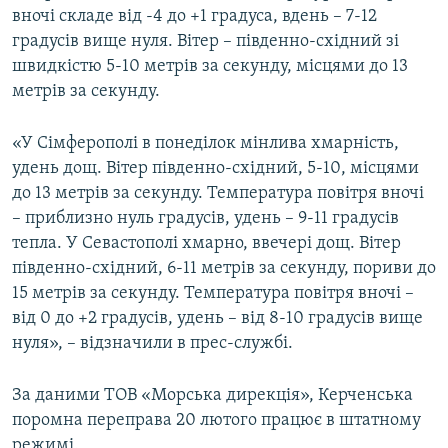
вночі складе від -4 до +1 градуса, вдень – 7-12
ВІДЕОУРОКИ «ELIFBE»
Русский
градусів вище нуля. Вітер – південно-східний зі
СВІДЧЕННЯ ОКУПАЦІЇ
швидкістю 5-10 метрів за секунду, місцями до 13
Qırımtatar
метрів за секунду.
УКРАЇНСЬКА ПРОБЛЕМА КРИМУ
ДОЛУЧАЙСЯ!
ІНФОГРАФІКА
«У Сімферополі в понеділок мінлива хмарність,
удень дощ. Вітер південно-східний, 5-10, місцями
до 13 метрів за секунду. Температура повітря вночі
– приблизно нуль градусів, удень – 9-11 градусів
Усі сайти RFE/RL
тепла. У Севастополі хмарно, ввечері дощ. Вітер
південно-східний, 6-11 метрів за секунду, пориви до
15 метрів за секунду. Температура повітря вночі –
від 0 до +2 градусів, удень – від 8-10 градусів вище
нуля», – відзначили в прес-службі.
За даними ТОВ «Морська дирекція», Керченська
поромна переправа 20 лютого працює в штатному
режимі.