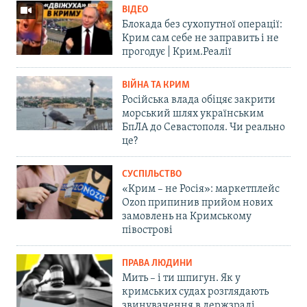
ВІДЕО
Блокада без сухопутної операції:
Крим сам себе не заправить і не
прогодує | Крим.Реалії
ВІЙНА ТА КРИМ
Російська влада обіцяє закрити
морський шлях українським
БпЛА до Севастополя. Чи реально
це?
СУСПІЛЬСТВО
«Крим – не Росія»: маркетплейс
Ozon припинив прийом нових
замовлень на Кримському
півострові
ПРАВА ЛЮДИНИ
Мить – і ти шпигун. Як у
кримських судах розглядають
звинувачення в держзраді