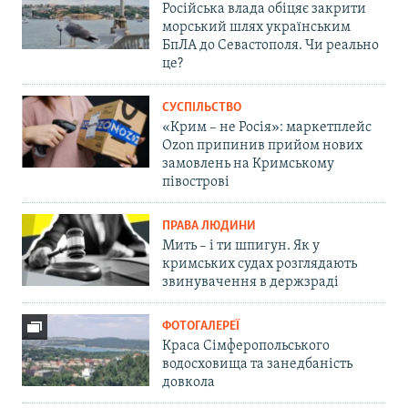
Російська влада обіцяє закрити
морський шлях українським
БпЛА до Севастополя. Чи реально
це?
СУСПІЛЬСТВО
«Крим – не Росія»: маркетплейс
Ozon припинив прийом нових
замовлень на Кримському
півострові
ПРАВА ЛЮДИНИ
Мить – і ти шпигун. Як у
кримських судах розглядають
звинувачення в держзраді
ФОТОГАЛЕРЕЇ
Краса Сімферопольського
водосховища та занедбаність
довкола