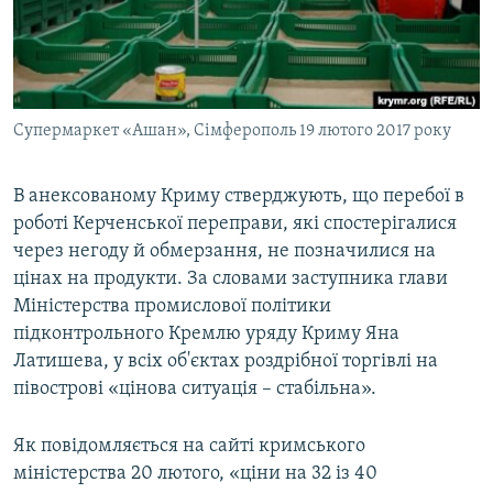
ВІДЕОУРОКИ «ELIFBE»
Русский
СВІДЧЕННЯ ОКУПАЦІЇ
Qırımtatar
УКРАЇНСЬКА ПРОБЛЕМА КРИМУ
Супермаркет «Ашан», Сімферополь 19 лютого 2017 року
ДОЛУЧАЙСЯ!
ІНФОГРАФІКА
В анексованому Криму стверджують, що перебої в
роботі Керченської переправи, які спостерігалися
Усі сайти RFE/RL
через негоду й обмерзання, не позначилися на
цінах на продукти. За словами заступника глави
Міністерства промислової політики
підконтрольного Кремлю уряду Криму Яна
Латишева, у всіх об'єктах роздрібної торгівлі на
півострові «цінова ситуація – стабільна».
Як повідомляється на сайті кримського
міністерства 20 лютого, «ціни на 32 із 40