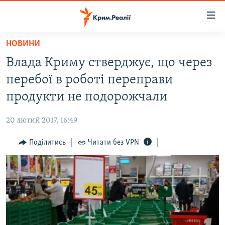
Доступність
посилання
Перейти
НОВИНИ
до
НОВИНИ
Влада Криму стверджує, що через
основного
ВОДА.КРИМ
матеріалу
перебої в роботі переправи
ВІДЕО ТА ФОТО
Перейти
продукти не подорожчали
до
ПОЛІТИКА
основної
20 лютий 2017, 16:49
БЛОГИ
навігації
Перейти
Поділитись
Читати без VPN
ПОГЛЯД
до
ІНТЕРВ'Ю
пошуку
ВСЕ ЗА ДЕНЬ
СПЕЦПРОЕКТИ
ЯК ОБІЙТИ БЛОКУВАННЯ
ДЕПОРТАЦІЯ