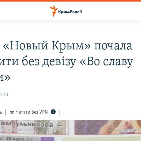
а «Новый Крым» почала
ти без девізу «Во славу
и»
7:13
ь
Читати без VPN