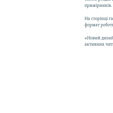
примірників.
На сторінці г
формат робот
«Новий дизай
активних чита