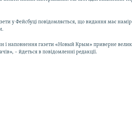
азети у Фейсбуці повідомляється, що видання має намі
и.
н і наповнення газети «Новый Крым» приверне велику
чів», – йдеться в повідомленні редакції.