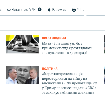
ь
Читати без VPN
Follow us
Print
ПРАВА ЛЮДИНИ
Мить – і ти шпигун. Як у
кримських судах розглядають
звинувачення в держзраді
ПОЛІТИКА
«Короткострокова акція
перетворилася на війну на
виснаження»: Як пропаганда РФ
у Криму пояснює невдачі «СВО»
та залякує «мінними атаками»