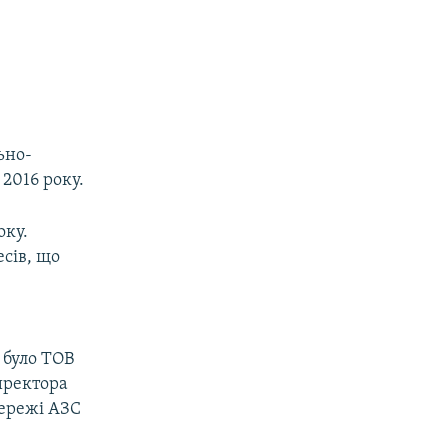
ьно-
2016 року.
оку.
сів, що
0
 було ТОВ
иректора
ережі АЗС