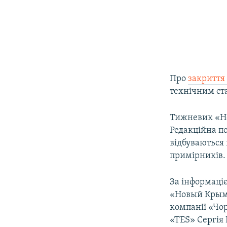
Про
закриття
технічним ста
Тижневик «Нов
Редакційна по
відбуваються
примірників.
За інформаці
«Новый Крым»
компанії «Чо
«ТES» Сергія