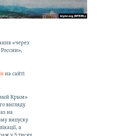
дання «через
 России»,
ів
на сайті
овый Крым»
го вигляду
раз на
ому випуску
ікації, а
раж у 5 тисяч