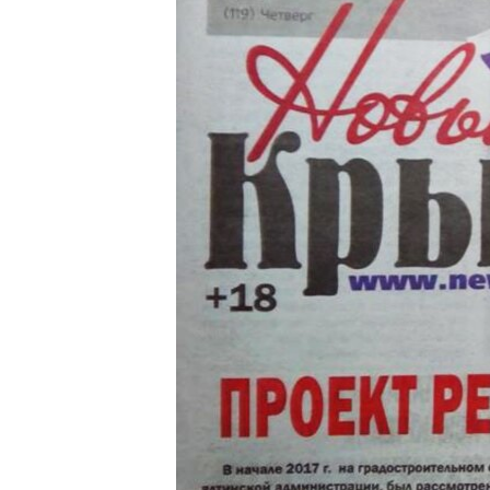
ВІДЕОУРОКИ «ELIFBE»
СВІДЧЕННЯ ОКУПАЦІЇ
УКРАЇНСЬКА ПРОБЛЕМА КРИМУ
ІНФОГРАФІКА