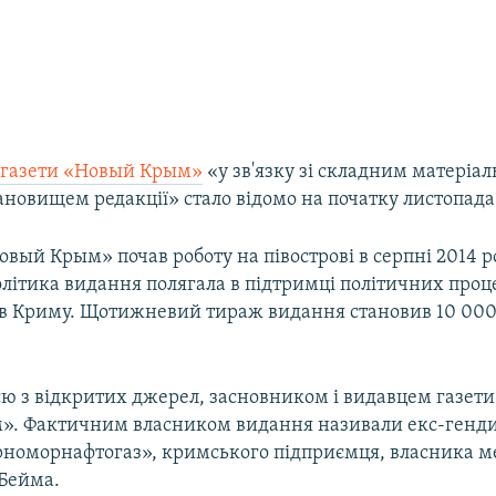
 газети «Новый Крым»
«у зв'язку зі складним матеріал
новищем редакції» стало відомо на початку листопада 
ый Крым» почав роботу на півострові в серпні 2014 р
літика видання полягала в підтримці політичних проце
 в Криму. Щотижневий тираж видання становив 10 00
єю з відкритих джерел, засновником і видавцем газети
. Фактичним власником видання називали екс-генд
рноморнафтогаз», кримського підприємця, власника м
 Бейма.