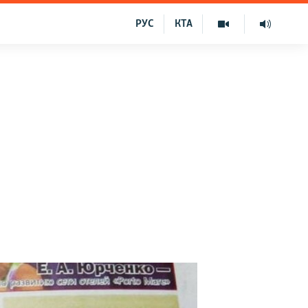
РУС
КТА