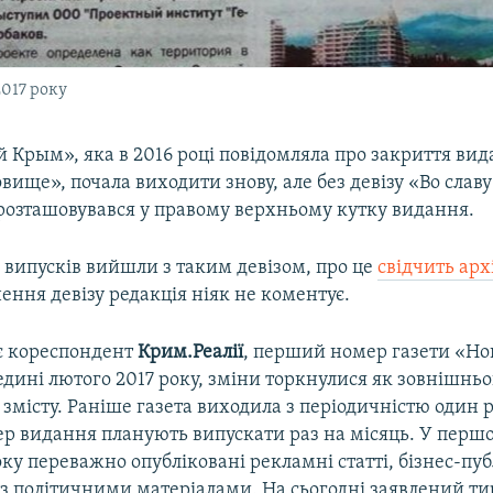
017 року
 Крым», яка в 2016 році повідомляла про закриття ви
вище», почала виходити знову, але без девізу «Во славу
розташовувався у правому верхньому кутку видання.
 випусків вийшли з таким девізом, про це
свідчить арх
ення девізу редакція ніяк не коментує.
є кореспондент
Крим.Реалії
, перший номер газети «Н
дині лютого 2017 року, зміни торкнулися як зовнішньо
її змісту. Раніше газета виходила з періодичністю один 
ер видання планують випускати раз на місяць. У перш
оку переважно опубліковані рекламні статті, бізнес-публ
із політичними матеріалами. На сьогодні заявлений ти