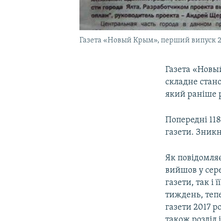
Газета «Новый Крым», перший випуск 2
Газета «Новый
складне стано
який раніше 
Попередні 118
газети. Зникн
Як повідомля
вийшов у сере
газети, так і 
тиждень, теп
газети 2017 р
також розділ 