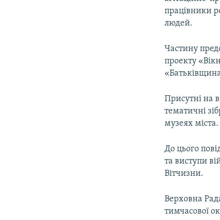
працівники ро
людей.
Частину пред
проекту «Вікн
«Батьківщина
Присутні на в
тематичні зіб
музеях міста.
До цього пові
та виступи ві
Вітчизни.
Верховна Рада
тимчасової ок