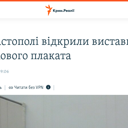
астополі відкрили вистав
кового плаката
09:06
ь
Читати без VPN