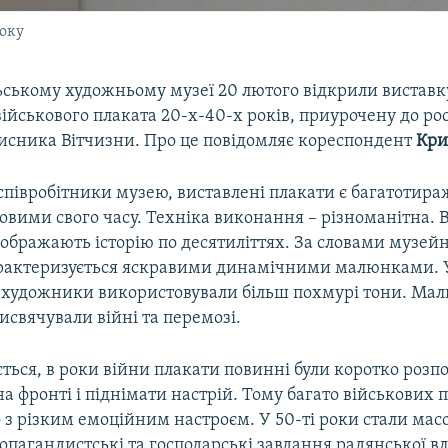
року
ьському художньому музеї 20 лютого відкрили виставк
ійськового плаката 20-х-40-х років, приурочену до ро
хисника Вітчизни. Про це повідомляє кореспондент
Кри
співробітники музею, виставлені плакати є багатотир
вими свого часу. Техніка виконання – різноманітна. В
дображають історію по десятиліттях. За словами музейн
арактеризується яскравими динамічними малюнками. У
 художники використовували більш похмурі тони. Мал
свячували війні та перемозі.
ться, в роки війни плакати повинні були коротко розп
 на фронті і піднімати настрій. Тому багато військових п
 з різким емоційним настроєм. У 50-ті роки стали мас
опагандистські та господарські завдання радянської в