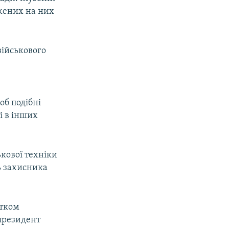
ажених на них
військового
об подібні
і в інших
ькової техніки
ь захисника
атком
 президент