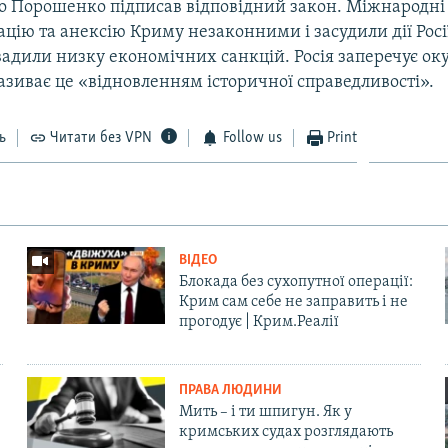
о Порошенко підписав відповідний закон. Міжнародні 
цію та анексію Криму незаконними і засудили дії Росі
вадили низку економічних санкцій. Росія заперечує ок
називає це «відновленням історичної справедливості».
ь
Читати без VPN
Follow us
Print
ВІДЕО
Блокада без сухопутної операції:
Крим сам себе не заправить і не
прогодує | Крим.Реалії
ПРАВА ЛЮДИНИ
Мить – і ти шпигун. Як у
кримських судах розглядають