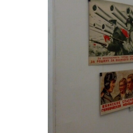
ВІДЕОУРОКИ «ELIFBE»
СВІДЧЕННЯ ОКУПАЦІЇ
УКРАЇНСЬКА ПРОБЛЕМА КРИМУ
ІНФОГРАФІКА