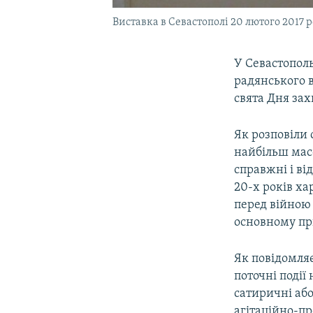
Виставка в Севастополі 20 лютого 2017 
У Севастопол
радянського в
свята Дня за
Як розповіли 
найбільш масо
справжні і ві
20-х років х
перед війною
основному при
Як повідомляє
поточні події
сатиричні або
агітаційно-пр