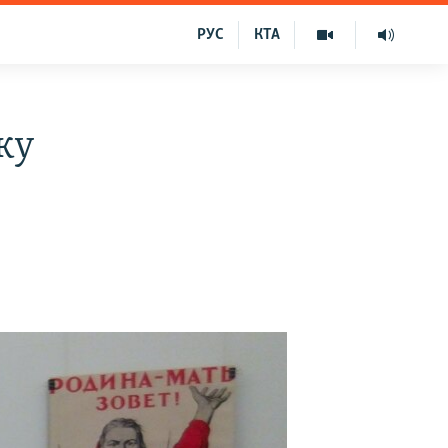
РУС
КТА
ку