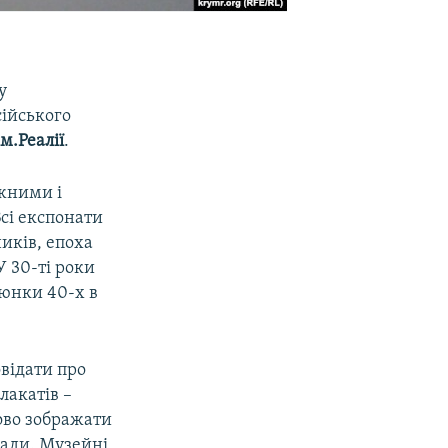
у
сійського
м.Реалії
.
ажними і
сі експонати
иків, епоха
 30-ті роки
юнки 40-х в
овідати про
лакатів –
ово зображати
лади. Музейні