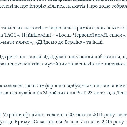
зповіли про історію кількох плакатів і про долю зобр
ставлених плакатів створювали в рамках радянського 
а ТАСС». Найвідоміші – «Боєць Червоної армії, спаси»,
-мати кличе», «Дійдемо до Берліна» та інші.
ідкритті виставки відвідувачі висловили побажання, щ
рання експонатів з музейних запасників виставлялися 
домлялося, що в Сімферополі відбудеться виставка війс
йськовослужбовців Збройних сил Росії 23 лютого, в Ден
 України офіційно оголосила 20 лютого 2014 року поч
упації Криму і Севастополя Росією. 7 жовтня 2015 року