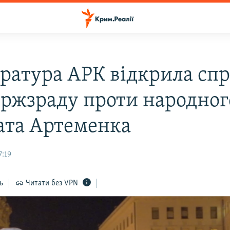
ратура АРК відкрила спр
ержзраду проти народног
ата Артеменка
7:19
ь
Читати без VPN