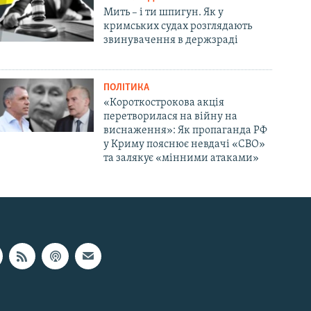
Мить – і ти шпигун. Як у
кримських судах розглядають
звинувачення в держзраді
ПОЛІТИКА
«Короткострокова акція
перетворилася на війну на
виснаження»: Як пропаганда РФ
у Криму пояснює невдачі «СВО»
та залякує «мінними атаками»