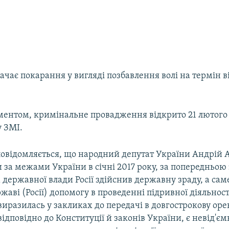
ачає покарання у вигляді позбавлення волі на термін ві
ументом, кримінальне провадження відкрито 21 лютого 
у ЗМІ.
повідомляється, що народний депутат України Андрій 
за межами України в січні 2017 року, за попередньою
державної влади Росії здійснив державну зраду, а сам
жаві (Росії) допомогу в проведенні підривної діяльност
виразилась у закликах до передачі в довгострокову оре
ідповідно до Конституції й законів України, є невід'є