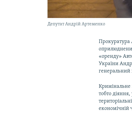
Депутат Андрій Артеменко
Прокуратура 
оприлюднених
«оренду» Авто
України Андр
генеральний 
Кримінальне п
тобто діяння
територіальні
економічній ч