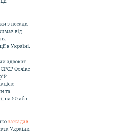
ції
вки з посади
римав від
ння
ії в Україні.
тий адвокат
 СРСР Фелікс
рій
мацією
ни та
ї на 50 або
яшко
зажадав
тата України