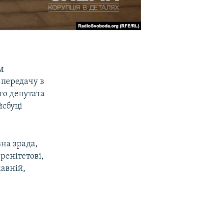
м
 передачу в
го депутата
йсбуці
на зрада,
ренітетові,
жавній,