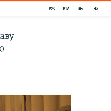
РУС
КТА
аву
о