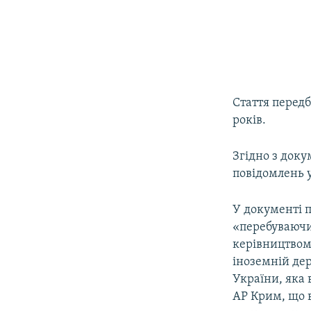
Стаття передб
років.
Згідно з док
повідомлень 
У документі 
«перебуваючи 
керівництвом 
іноземній дер
України, яка 
АР Крим, що в