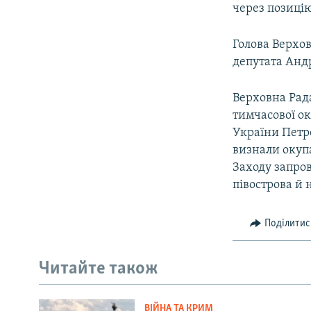
через позиці
Голова Верхо
депутата Андр
Верховна Рада
тимчасової ок
України Петр
визнали окупа
Заходу запро
півострова й 
Поділитис
Читайте також
ВІЙНА ТА КРИМ