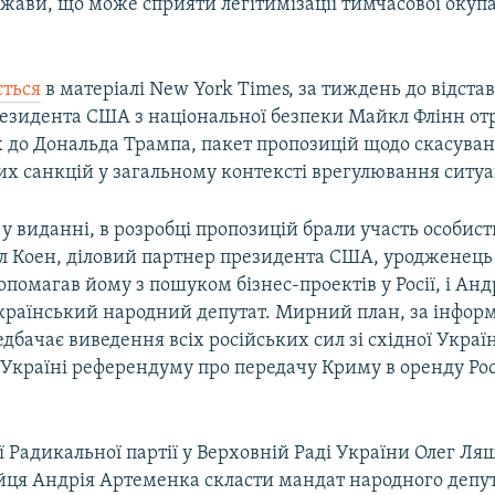
жави, що може сприяти легітимізації тимчасової окупа
ється
в матеріалі New York Times, за тиждень до відста
езидента США з національної безпеки Майкл Флінн от
х до Дональда Трампа, пакет пропозицій щодо скасува
х санкцій у загальному контексті врегулювання ситуац
у виданні, в розробці пропозицій брали участь особис
 Коен, діловий партнер президента США, уродженець
опомагав йому з пошуком бізнес-проектів у Росії, і Анд
країнський народний депутат. Мирний план, за інфор
дбачає виведення всіх російських сил зі східної Украї
Україні референдуму про передачу Криму в оренду Росі
ї Радикальної партії у Верховній Раді України Олег Л
ійця Андрія Артеменка скласти мандат народного депу