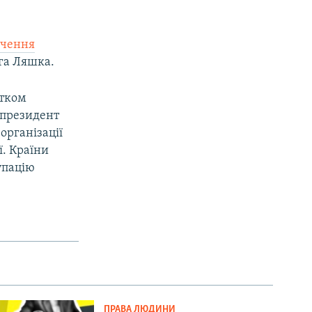
ючення
ега Ляшка.
атком
у президент
організації
ї. Країни
упацію
ПРАВА ЛЮДИНИ