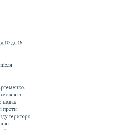
д 10 до 15
після
Артеменко,
 змовою з
е надав
і проти
нду території
мною