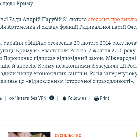
ю щодо Криму.
вної Ради Андрій Парубій 21 лютого
оголосив про викл
ія Артеменка зі складу фракції Радикальної партії Ол
 України офіційно оголосила 20 лютого 2014 року поч
упації Криму й Севастополя Росією. 7 жовтня 2015 рок
о Порошенко підписав відповідний закон. Міжнародні 
цію й анексію Криму незаконними й засудили дії Росі
вадили низку економічних санкцій. Росія заперечує ок
називає це «відновленням історичної справедливості».
ь
Читати без VPN
Follow us
Print
СУСПІЛЬСТВО