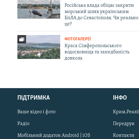
Російська влада обіцяє закрити
морський шлях українським
БпЛА до Севастополя. Чи реально
це?
ФОТОГАЛЕРЕЇ
Краса Сімферопольського
водосховища та занедбаність
довкола
Русский
ПІДТРИМКА
ІНФО
Qırımtatar
Ваше відео і фото
Крим.Реалії
ДОЛУЧАЙСЯ!
Радіо
Передрук
Мобільний додаток Android | iOS
Контакти