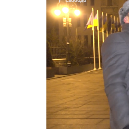
ВІДЕОУРОКИ «ELIFBE»
СВІДЧЕННЯ ОКУПАЦІЇ
УКРАЇНСЬКА ПРОБЛЕМА КРИМУ
ІНФОГРАФІКА