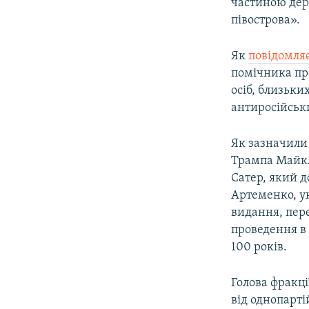
частиною дер
півострова».
Як
повідомля
помічника пр
осіб, близьки
антиросійськи
Як зазначили 
Трампа Майкл
Сатер, який д
Артеменко, у
видання, пере
проведення в 
100 років.
Голова фракці
від однопарт