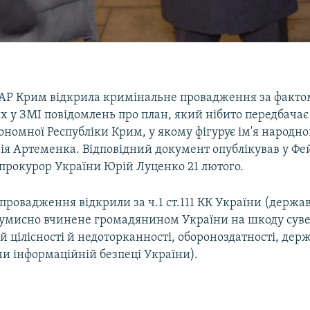
АР Крим відкрила кримінальне провадження за факто
 у ЗМІ повідомлень про план, який нібито передбачає
номної Республіки Крим, у якому фігурує ім'я народно
ія Артеменка. Відповідний документ опублікував у Фе
прокурор України Юрій Луценко 21 лютого.
ровадження відкрили за ч.1 ст.111 КК України (держав
, умисно вчинене громадянином України на шкоду суве
й цілісності й недоторканності, обороноздатності, дер
и інформаційній безпеці України).