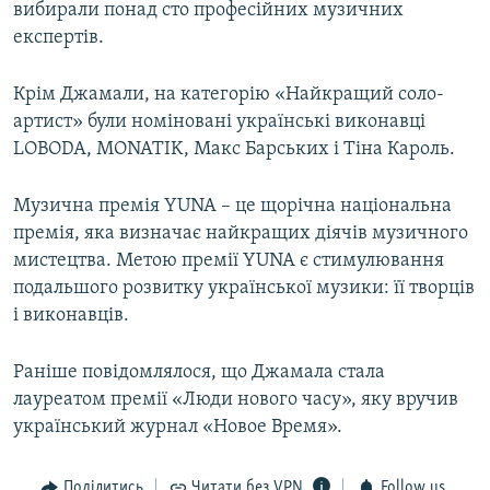
вибирали понад сто професійних музичних
експертів.
Крім Джамали, на категорію «Найкращий соло-
артист» були номіновані українські виконавці
LOBODA, MONATIK, Макс Барських і Тіна Кароль.
Музична премія YUNA – це щорічна національна
премія, яка визначає найкращих діячів музичного
мистецтва. Метою премії YUNA є стимулювання
подальшого розвитку української музики: її творців
і виконавців.
Раніше повідомлялося, що Джамала стала
лауреатом премії «Люди нового часу», яку вручив
український журнал «Новое Время».
Поділитись
Читати без VPN
Follow us