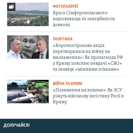
ФОТОГАЛЕРЕЇ
Краса Сімферопольського
водосховища та занедбаність
довкола
ПОЛІТИКА
«Короткострокова акція
перетворилася на війну на
виснаження»: Як пропаганда РФ
у Криму пояснює невдачі «СВО»
та залякує «мінними атаками»
ВІЙНА ТА КРИМ
«Полювання на колони». Як ЗСУ
ріжуть військову логістику Росії в
Криму
ДОЛУЧАЙСЯ!