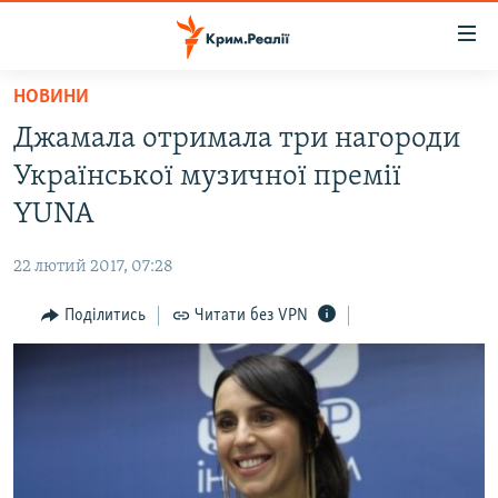
Доступність
посилання
Перейти
НОВИНИ
до
НОВИНИ
Джамала отримала три нагороди
основного
ВОДА.КРИМ
матеріалу
Української музичної премії
ВІДЕО ТА ФОТО
Перейти
YUNA
до
ПОЛІТИКА
основної
22 лютий 2017, 07:28
БЛОГИ
навігації
Перейти
Поділитись
Читати без VPN
ПОГЛЯД
до
ІНТЕРВ'Ю
пошуку
ВСЕ ЗА ДЕНЬ
СПЕЦПРОЕКТИ
ЯК ОБІЙТИ БЛОКУВАННЯ
ДЕПОРТАЦІЯ