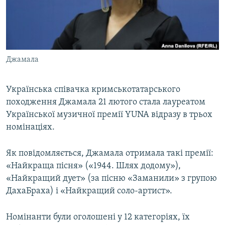
ВІДЕОУРОКИ «ELIFBE»
Русский
СВІДЧЕННЯ ОКУПАЦІЇ
Qırımtatar
УКРАЇНСЬКА ПРОБЛЕМА КРИМУ
Джамала
ДОЛУЧАЙСЯ!
ІНФОГРАФІКА
Українська співачка кримськотатарського
походження Джамала 21 лютого стала лауреатом
Усі сайти RFE/RL
Української музичної премії YUNA відразу в трьох
номінаціях.
Як повідомляється, Джамала отримала такі премії:
«Найкраща пісня» («1944. Шлях додому»),
«Найкращий дует» (за пісню «Заманили» з групою
ДахаБраха) і «Найкращий соло-артист».
Номінанти були оголошені у 12 категоріях, їх