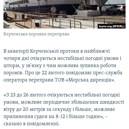
ВІДЕОУРОКИ «ELIFBE»
Русский
СВІДЧЕННЯ ОКУПАЦІЇ
Qırımtatar
УКРАЇНСЬКА ПРОБЛЕМА КРИМУ
Керченська поромна переправа
ДОЛУЧАЙСЯ!
ІНФОГРАФІКА
В акваторії Керченської протоки в найближчі
чотири дні очікуються нестабільні погодні умови і
Усі сайти RFE/RL
шторм, у зв'язку з чим можлива зупинка роботи
поромів. Про це 22 лютого повідомляє прес-служба
оператора переправи ТОВ «Морська дирекція».
«З 23 до 26 лютого очікуються нестабільні погодні
умови, можливе періодичне збільшення швидкості
вітру до 20 метрів за секунду і більше, можливе
припинення суден на 8-12 і більше годин», –
сказано в повідомленні.