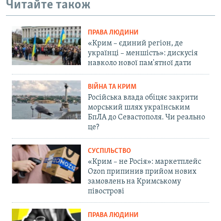
Читайте також
ПРАВА ЛЮДИНИ
«Крим – єдиний регіон, де
українці – меншість»: дискусія
навколо нової пам'ятної дати
ВІЙНА ТА КРИМ
Російська влада обіцяє закрити
морський шлях українським
БпЛА до Севастополя. Чи реально
це?
СУСПІЛЬСТВО
«Крим – не Росія»: маркетплейс
Ozon припинив прийом нових
замовлень на Кримському
півострові
ПРАВА ЛЮДИНИ