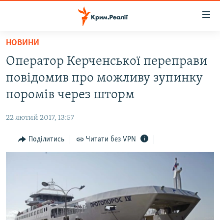
Доступність
посилання
Перейти
НОВИНИ
до
НОВИНИ
Оператор Керченської переправи
основного
ВОДА.КРИМ
матеріалу
повідомив про можливу зупинку
ВІДЕО ТА ФОТО
Перейти
поромів через шторм
до
ПОЛІТИКА
основної
22 лютий 2017, 13:57
БЛОГИ
навігації
Перейти
Поділитись
Читати без VPN
ПОГЛЯД
до
ІНТЕРВ'Ю
пошуку
ВСЕ ЗА ДЕНЬ
СПЕЦПРОЕКТИ
ЯК ОБІЙТИ БЛОКУВАННЯ
ДЕПОРТАЦІЯ