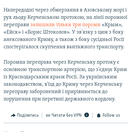
Напередодні через обмерзання в Азовському морі і
рух льоду Керченською протокою, на лінії поромної
переправи
залишили тільки три пороми
«Крым»,
«Ейск» і «Борис Штоколов». У зв'язку з цим з боку
анексованого Криму, а також з боку сусідньої Росії
спостерігалося скупчення вантажного транспорту.
Поромна переправа через Керченську протоку є
основною транспортною артерією, що з'єднує Крим
із Краснодарським краєм Росії. За українським
законодавством, в'їзд до Криму через Керченську
переправу заборонений і прирівнюється до
порушення при перетині державного кордону.
Поділитись
Читати без VPN
Follow us