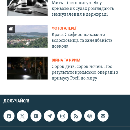
Мить – і ти шпигун. Як у
кримських судах розглядають
звинувачення в держзраді
ФОТОГАЛЕРЕЇ
Краса Сімферопольського
водосховища та занедбаність
довкола
ВІЙНА ТА КРИМ
Сорок днів, сорок ночей. Про
результати кримської операції з
примусу Росії до миру
ДОЛУЧАЙСЯ!