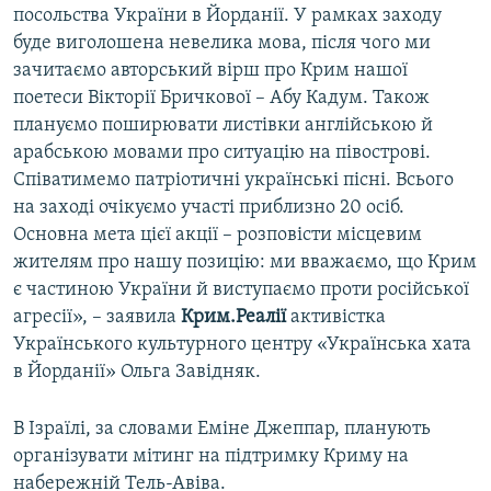
посольства України в Йорданії. У рамках заходу
буде виголошена невелика мова, після чого ми
зачитаємо авторський вірш про Крим нашої
поетеси Вікторії Бричкової – Абу Кадум. Також
плануємо поширювати листівки англійською й
арабською мовами про ситуацію на півострові.
Співатимемо патріотичні українські пісні. Всього
на заході очікуємо участі приблизно 20 осіб.
Основна мета цієї акції – розповісти місцевим
жителям про нашу позицію: ми вважаємо, що Крим
є частиною України й виступаємо проти російської
агресії», – заявила
Крим.Реалії
активістка
Українського культурного центру «Українська хата
в Йорданії» Ольга Завідняк.
В Ізраїлі, за словами Еміне Джеппар, планують
організувати мітинг на підтримку Криму на
набережній Тель-Авіва.