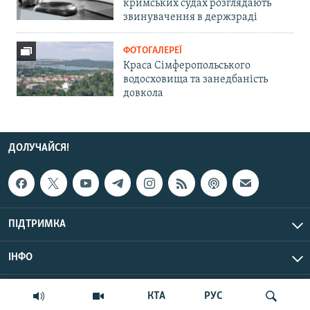
кримських судах розглядають
звинувачення в держзраді
ФОТОГАЛЕРЕЇ
Краса Сімферопольського
водосховища та занедбаність
довкола
ДОЛУЧАЙСЯ!
ПІДТРИМКА
ІНФО
© Крим.Реалії, 2026 | Усі права застережено.
КТА
РУС