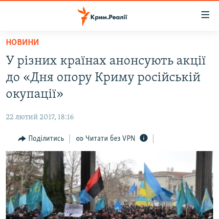
Доступність
посилання
Перейти
НОВИНИ
до
НОВИНИ
У різних країнах анонсують акції
основного
ВОДА.КРИМ
матеріалу
до «Дня опору Криму російській
ВІДЕО ТА ФОТО
Перейти
окупації»
до
ПОЛІТИКА
основної
22 лютий 2017, 18:16
БЛОГИ
навігації
Перейти
Поділитись
Читати без VPN
ПОГЛЯД
до
ІНТЕРВ'Ю
пошуку
ВСЕ ЗА ДЕНЬ
СПЕЦПРОЕКТИ
ЯК ОБІЙТИ БЛОКУВАННЯ
ДЕПОРТАЦІЯ