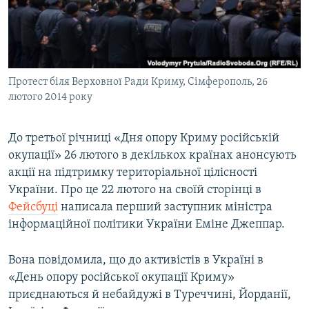
ВІДЕОУРОКИ «ELIFBE»
Русский
СВІДЧЕННЯ ОКУПАЦІЇ
Qırımtatar
УКРАЇНСЬКА ПРОБЛЕМА КРИМУ
Протест біля Верховної Ради Криму, Сімферополь, 26
ДОЛУЧАЙСЯ!
ІНФОГРАФІКА
лютого 2014 року
До третьої річниці «Дня опору Криму російській
Усі сайти RFE/RL
окупації» 26 лютого в декількох країнах анонсують
акції на підтримку територіальної цілісності
України. Про це 22 лютого на своїй сторінці в
Фейсбуці
написала перший заступник міністра
інформаційної політики України Еміне Джеппар.
Вона повідомила, що до активістів в Україні в
«День опору російської окупації Криму»
приєднаються й небайдужі в Туреччині, Йорданії,