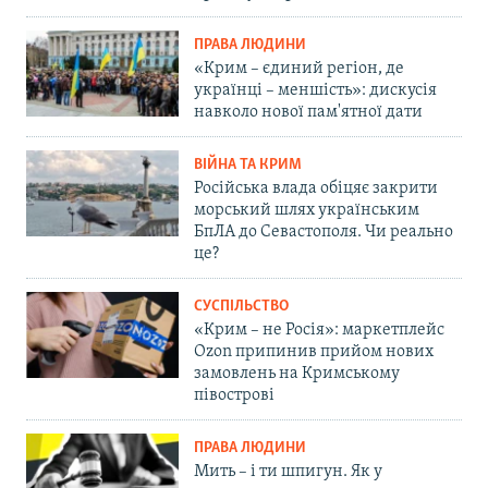
ПРАВА ЛЮДИНИ
«Крим – єдиний регіон, де
українці – меншість»: дискусія
навколо нової пам'ятної дати
ВІЙНА ТА КРИМ
Російська влада обіцяє закрити
морський шлях українським
БпЛА до Севастополя. Чи реально
це?
СУСПІЛЬСТВО
«Крим – не Росія»: маркетплейс
Ozon припинив прийом нових
замовлень на Кримському
півострові
ПРАВА ЛЮДИНИ
Мить – і ти шпигун. Як у