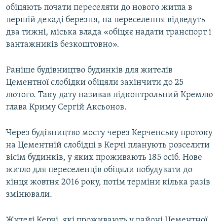
обіцяють почати переселяти до нового житла в
першій декаді березня, на переселення відведуть
два тижні, міська влада «обіцяє надати транспорт і
вантажників безкоштовно».
Раніше будівництво будинків для жителів
Цементної слобідки обіцяли закінчити до 25
лютого. Таку дату називав підконтрольний Кремлю
глава Криму Сергій Аксьонов.
Через будівництво мосту через Керченську протоку
на Цементній слобідці в Керчі планують розселити
вісім будинків, у яких проживають 185 осіб. Нове
житло для переселенців обіцяли побудувати до
кінця жовтня 2016 року, потім терміни кілька разів
змінювали.
Жителі Керчі, які проживають у районі Цементної