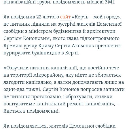
каналізаційні труби, повідомляють місцеві ЗМІ.
ВІДЕОУРОКИ «ELIFBE»
Русский
СВІДЧЕННЯ ОКУПАЦІЇ
Як повідомив 22 лютого
сайт
«Керчь – мой город»,
Qırımtatar
це питання підняли на зустрічі жителів Цементної
УКРАЇНСЬКА ПРОБЛЕМА КРИМУ
слобідки з міністром будівництва й архітектури
ДОЛУЧАЙСЯ!
ІНФОГРАФІКА
Сергієм Кононовим, якого глава підконтрольного
Кремлю уряду Криму Сергій Аксьонов призначив
курирувати будівництво в Керчі.
Усі сайти RFE/RL
«Озвучили питання каналізації, що постійно тече
на території мікрорайону, яку ніхто не збирається
лагодити капітально, а латки допомагають лише на
один-два тижні. Сергій Кононов попросив записати
це питання протокольно, і обрахувати, скільки
коштуватиме капітальний ремонт каналізації», –
йдеться в повідомленні.
Як повідомляється, жителів Цементної слобідки