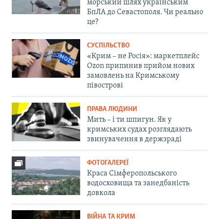
морський шлях українським
БпЛА до Севастополя. Чи реально
це?
СУСПІЛЬСТВО
«Крим – не Росія»: маркетплейс
Ozon припинив прийом нових
замовлень на Кримському
півострові
ПРАВА ЛЮДИНИ
Мить – і ти шпигун. Як у
кримських судах розглядають
звинувачення в держзраді
ФОТОГАЛЕРЕЇ
Краса Сімферопольського
водосховища та занедбаність
довкола
ВІЙНА ТА КРИМ