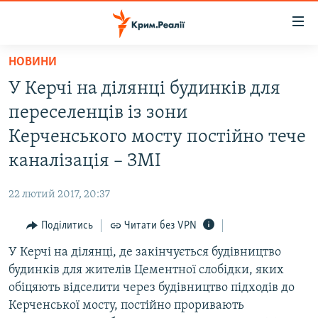
Доступність
посилання
Перейти
НОВИНИ
до
НОВИНИ
У Керчі на ділянці будинків для
основного
ВОДА.КРИМ
матеріалу
переселенців із зони
ВІДЕО ТА ФОТО
Перейти
Керченського мосту постійно тече
до
ПОЛІТИКА
каналізація – ЗМІ
основної
БЛОГИ
навігації
22 лютий 2017, 20:37
Перейти
ПОГЛЯД
до
Поділитись
Читати без VPN
ІНТЕРВ'Ю
пошуку
У Керчі на ділянці, де закінчується будівництво
ВСЕ ЗА ДЕНЬ
будинків для жителів Цементної слобідки, яких
СПЕЦПРОЕКТИ
обіцяють відселити через будівництво підходів до
Керченської мосту, постійно проривають
ЯК ОБІЙТИ БЛОКУВАННЯ
ДЕПОРТАЦІЯ