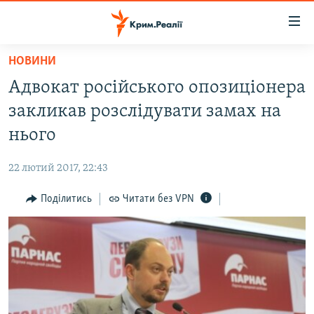
Доступність
посилання
Перейти
НОВИНИ
до
НОВИНИ
Адвокат російського опозиціонера
основного
ВОДА.КРИМ
матеріалу
закликав розслідувати замах на
ВІДЕО ТА ФОТО
Перейти
нього
до
ПОЛІТИКА
основної
22 лютий 2017, 22:43
БЛОГИ
навігації
Перейти
Поділитись
Читати без VPN
ПОГЛЯД
до
ІНТЕРВ'Ю
пошуку
ВСЕ ЗА ДЕНЬ
СПЕЦПРОЕКТИ
ЯК ОБІЙТИ БЛОКУВАННЯ
ДЕПОРТАЦІЯ