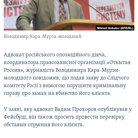
ВІДЕОУРОКИ «ELIFBE»
Русский
СВІДЧЕННЯ ОКУПАЦІЇ
Qırımtatar
УКРАЇНСЬКА ПРОБЛЕМА КРИМУ
Володимир Кара-Мурза-молодший
ДОЛУЧАЙСЯ!
ІНФОГРАФІКА
Адвокат російського опозиційного діяча,
координатора правозахисної організації «Откытая
Усі сайти RFE/RL
Россия», журналіста Володимира Кара-Мурзи-
молодшого повідомив, що подав заяву до Слідчого
комітету Росії з вимогою порушити кримінальну
справу про замах на вбивство його клієнта.
У заяві, яку адвокат Вадим Прохоров опублікував у
Фейсбуці, він також просить провести перевірку
обставин отруєння його клієнта.