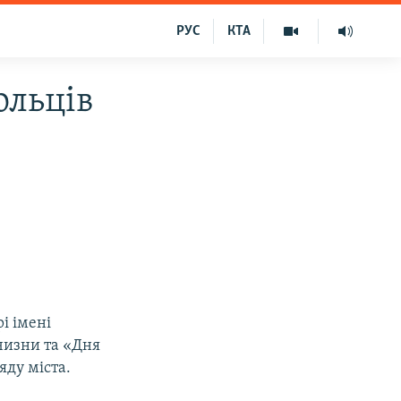
РУС
КТА
ольців
і імені
чизни та «Дня
яду міста.