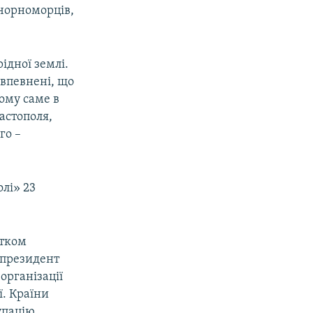
-чорноморців,
ідної землі.
 впевнені, що
тому саме в
астополя,
го –
лі» 23
атком
у президент
організації
ї. Країни
упацію