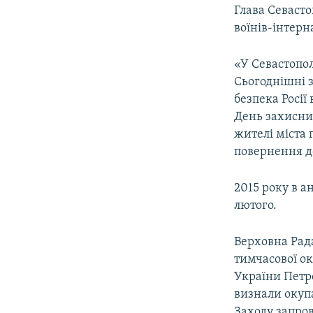
ВІДЕОУРОКИ «ELIFBE»
Глава Севаст
СВІДЧЕННЯ ОКУПАЦІЇ
воїнів-інтерн
УКРАЇНСЬКА ПРОБЛЕМА КРИМУ
«У Севастопол
ІНФОГРАФІКА
Сьогоднішні з
безпека Росії
День захисник
жителі міста 
повернення до
2015 року в а
лютого.
Верховна Рада
тимчасової ок
України Петр
визнали окупа
Заходу запро