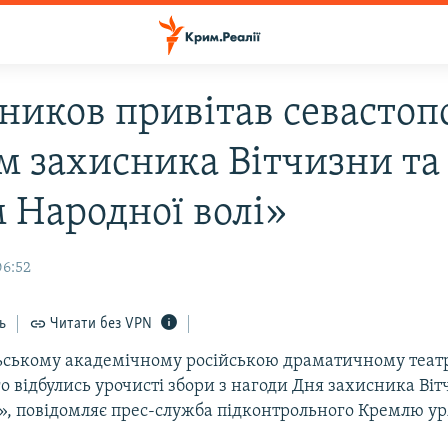
ников привітав севастоп
ем захисника Вітчизни та
 Народної волі»
06:52
ь
Читати без VPN
ьському академічному російською драматичному театр
 відбулись урочисті збори з нагоди Дня захисника Віт
», повідомляє прес-служба підконтрольного Кремлю ур