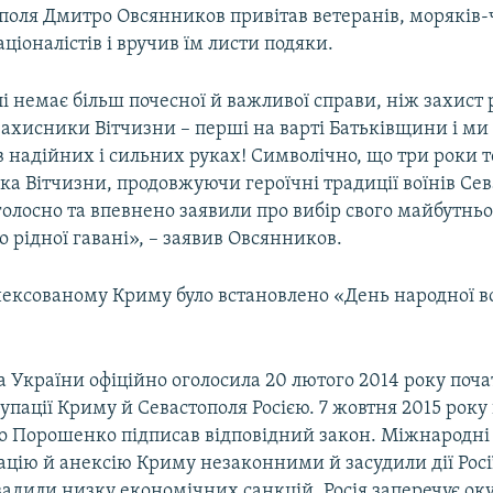
ополя Дмитро Овсянников привітав ветеранів, моряків
аціоналістів і вручив їм листи подяки.
і немає більш почесної й важливої справи, ніж захист р
ахисники Вітчизни – перші на варті Батьківщини і ми
 в надійних і сильних руках! Символічно, що три роки 
а Вітчизни, продовжуючи героїчні традиції воїнів Сев
голосно та впевнено заявили про вибір свого майбутньо
 рідної гавані», – заявив Овсянников.
нексованому Криму було встановлено «День народної во
 України офіційно оголосила 20 лютого 2014 року поч
упації Криму й Севастополя Росією. 7 жовтня 2015 рок
о Порошенко підписав відповідний закон. Міжнародні 
цію й анексію Криму незаконними й засудили дії Росі
вадили низку економічних санкцій. Росія заперечує ок