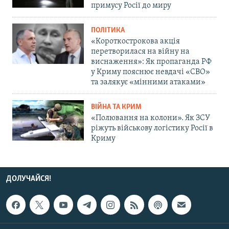
примусу Росії до миру
ПОЛІТИКА
«Короткострокова акція
перетворилася на війну на
виснаження»: Як пропаганда РФ
у Криму пояснює невдачі «СВО»
та залякує «мінними атаками»
ВІЙНА ТА КРИМ
«Полювання на колони». Як ЗСУ
ріжуть військову логістику Росії в
Криму
ДОЛУЧАЙСЯ!