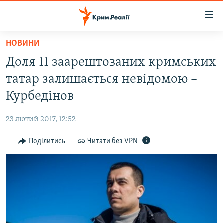
Доступність
посилання
Перейти
НОВИНИ
до
НОВИНИ
Доля 11 заарештованих кримських
основного
ВОДА.КРИМ
матеріалу
татар залишається невідомою –
ВІДЕО ТА ФОТО
Перейти
Курбедінов
до
ПОЛІТИКА
основної
23 лютий 2017, 12:52
БЛОГИ
навігації
Перейти
Поділитись
Читати без VPN
ПОГЛЯД
до
ІНТЕРВ'Ю
пошуку
ВСЕ ЗА ДЕНЬ
СПЕЦПРОЕКТИ
ЯК ОБІЙТИ БЛОКУВАННЯ
ДЕПОРТАЦІЯ