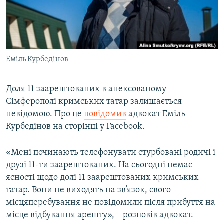
ВІДЕОУРОКИ «ELIFBE»
Русский
СВІДЧЕННЯ ОКУПАЦІЇ
Qırımtatar
УКРАЇНСЬКА ПРОБЛЕМА КРИМУ
Еміль Курбедінов
ДОЛУЧАЙСЯ!
ІНФОГРАФІКА
Доля 11 заарештованих в анексованому
Сімферополі кримських татар залишається
Усі сайти RFE/RL
невідомою. Про це
повідомив
адвокат Еміль
Курбедінов на сторінці у Facebook.
«Мені починають телефонувати стурбовані родичі і
друзі 11-ти заарештованих. На сьогодні немає
ясності щодо долі 11 заарештованих кримських
татар. Вони не виходять на зв’язок, свого
місцяперебування не повідомили після прибуття на
місце відбування арешту», – розповів адвокат.