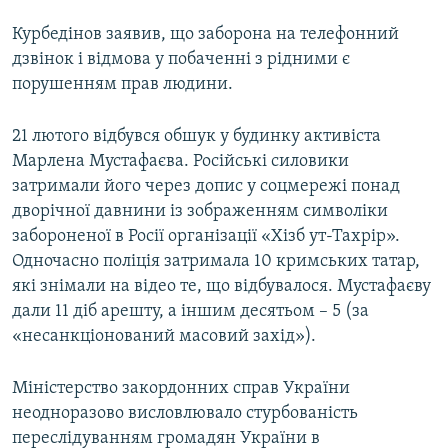
Курбедінов заявив, що заборона на телефонний
дзвінок і відмова у побаченні з рідними є
порушенням прав людини.
21 лютого відбувся обшук у будинку активіста
Марлена Мустафаєва. Російські силовики
затримали його через допис у соцмережі понад
дворічної давнини із зображенням символіки
забороненої в Росії організації «Хізб ут-Тахрір».
Одночасно поліція затримала 10 кримських татар,
які знімали на відео те, що відбувалося. Мустафаєву
дали 11 діб арешту, а іншим десятьом – 5 (за
«несанкціонований масовий захід»).
Міністерство закордонних справ України
неодноразово висловлювало стурбованість
переслідуванням громадян України в