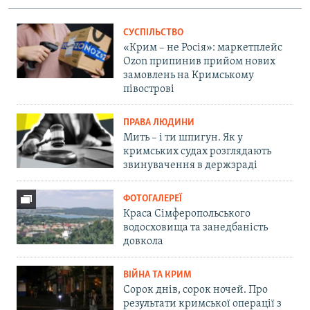
СУСПІЛЬСТВО
«Крим – не Росія»: маркетплейс
Ozon припинив прийом нових
замовлень на Кримському
півострові
ПРАВА ЛЮДИНИ
Мить – і ти шпигун. Як у
кримських судах розглядають
звинувачення в держзраді
ФОТОГАЛЕРЕЇ
Краса Сімферопольського
водосховища та занедбаність
довкола
ВІЙНА ТА КРИМ
Сорок днів, сорок ночей. Про
результати кримської операції з