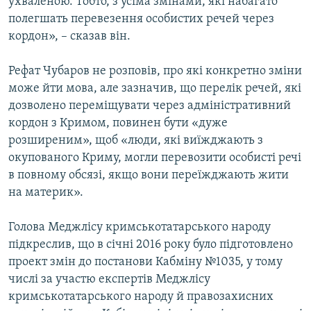
ухваленою. Тобто, з усіма змінами, які набагато
полегшать перевезення особистих речей через
кордон», – сказав він.
Рефат Чубаров не розповів, про які конкретно зміни
може йти мова, але зазначив, що перелік речей, які
дозволено переміщувати через адміністративний
кордон з Кримом, повинен бути «дуже
розширеним», щоб «люди, які виїжджають з
окупованого Криму, могли перевозити особисті речі
в повному обсязі, якщо вони переїжджають жити
на материк».
Голова Меджлісу кримськотатарського народу
підкреслив, що в січні 2016 року було підготовлено
проект змін до постанови Кабміну №1035, у тому
числі за участю експертів Меджлісу
кримськотатарського народу й правозахисних