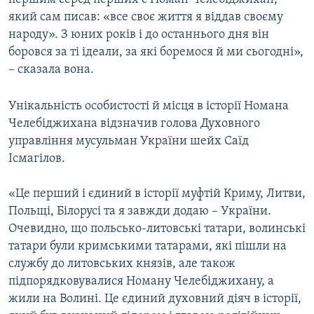
який сам писав: «все своє життя я віддав своєму
народу». З юних років і до останнього дня він
боровся за ті ідеали, за які боремося й ми сьогодні»,
– сказала вона.
Унікальність особистості й місця в історії Номана
Челебіджихана відзначив голова Духовного
управління мусульман України шейх Саїд
Ісмагілов.
«Це перший і єдиний в історії муфтій Криму, Литви,
Польщі, Білорусі та я завжди додаю – України.
Очевидно, що польсько-литовські татари, волинські
татари були кримськими татарами, які пішли на
службу до литовських князів, але також
підпорядковувалися Номану Челебіджихану, а
жили на Волині. Це єдиний духовний діяч в історії,