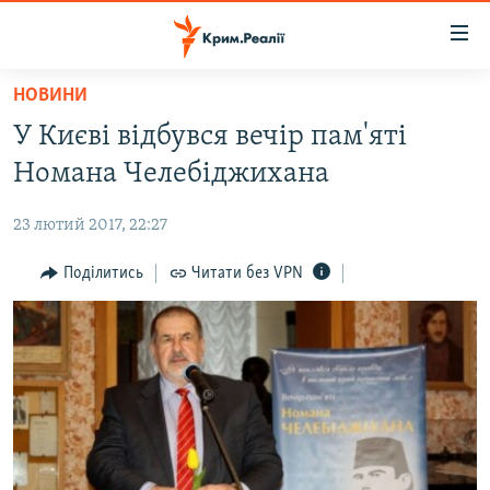
Доступність
посилання
Перейти
НОВИНИ
до
НОВИНИ
У Києві відбувся вечір пам'яті
основного
ВОДА.КРИМ
матеріалу
Номана Челебіджихана
ВІДЕО ТА ФОТО
Перейти
до
23 лютий 2017, 22:27
ПОЛІТИКА
основної
БЛОГИ
Поділитись
Читати без VPN
навігації
Перейти
ПОГЛЯД
до
ІНТЕРВ'Ю
пошуку
ВСЕ ЗА ДЕНЬ
СПЕЦПРОЕКТИ
ЯК ОБІЙТИ БЛОКУВАННЯ
ДЕПОРТАЦІЯ