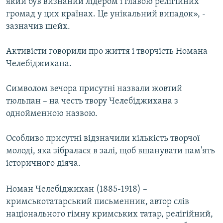
який був визнаний лідером і главою релігійних
громад у цих країнах. Це унікальний випадок», -
зазначив шейх.
Активісти говорили про життя і творчість Номана
Челебіджихана.
Символом вечора присутні назвали жовтий
тюльпан – на честь твору Челебіджихана з
однойменною назвою.
Особливо присутні відзначили кількість творчої
молоді, яка зібралася в залі, щоб вшанувати пам'ять
історичного діяча.
Номан Челебіджихан (1885-1918) –
кримськотатарський письменник, автор слів
національного гімну кримських татар, релігійний,