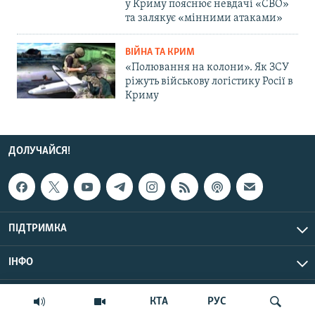
у Криму пояснює невдачі «СВО»
та залякує «мінними атаками»
ВІЙНА ТА КРИМ
«Полювання на колони». Як ЗСУ
ріжуть військову логістику Росії в
Криму
ДОЛУЧАЙСЯ!
ПІДТРИМКА
ІНФО
© Крим.Реалії, 2026 | Усі права застережено.
КТА
РУС