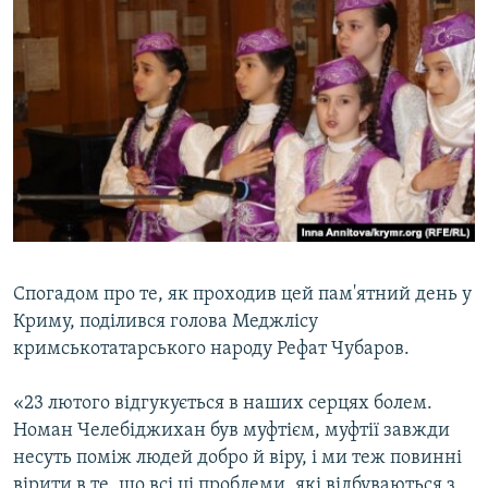
Спогадом про те, як проходив цей пам'ятний день у
Криму, поділився голова Меджлісу
кримськотатарського народу Рефат Чубаров.
«23 лютого відгукується в наших серцях болем.
Номан Челебіджихан був муфтієм, муфтії завжди
несуть поміж людей добро й віру, і ми теж повинні
вірити в те, що всі ці проблеми, які відбуваються з