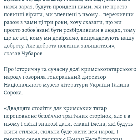
нами зараз, будуть пройдені нами, ми не просто
повинні вірити, ми впевнені в цьому... переживши
разом з вами ці три роки, хочу сказати, що ми
просто зобов'язані бути розбірливими в людях, тому
що не всі, кому ми довіряємо, виправдовують нашу
доброту. Але доброта повинна залишатися», –
сказав Чубаров.
Про історичну та сучасну долі кримськотатарського
народу говорила генеральний директор
Національного музею літератури України Галина
Сорока.
«Двадцяте століття для кримських татар
переповнене безліччю трагічних сторінок, але є в
ньому і світлі знакові дати, славні імена, які будуть
жити стільки, скільки буде жити цей народ. І
першим серед перших є Номан Челебіджихан,