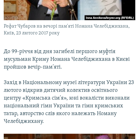
ВІДЕОУРОКИ «ELIFBE»
Русский
СВІДЧЕННЯ ОКУПАЦІЇ
Qırımtatar
Рефат Чубаров на вечорі пам'яті Номана Челебіджихана,
УКРАЇНСЬКА ПРОБЛЕМА КРИМУ
Київ, 23 лютого 2017 року
ДОЛУЧАЙСЯ!
ІНФОГРАФІКА
До 99-річчя від дня загибелі першого муфтія
мусульман Криму Номана Челебіджихана в Києві
пройшов вечір-пам'яті.
Усі сайти RFE/RL
Захід в Національному музеї літератури України 23
лютого відкрив дитячий колектив освітнього
центру «Кримська сім'я», юні вокалісти виконали
національний гімн України та гімн кримських
татар, авторство слів якого належать Номану
Челебіджихану.