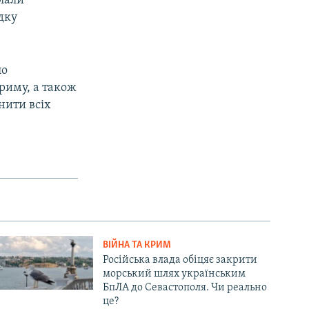
клали
дку
ло
риму, а також
нити всіх
ВІЙНА ТА КРИМ
Російська влада обіцяє закрити
морський шлях українським
БпЛА до Севастополя. Чи реально
це?