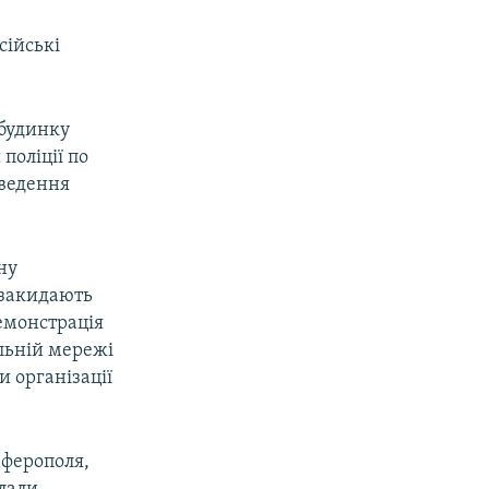
сійські
 будинку
поліції по
оведення
ну
 закидають
демонстрація
альній мережі
и організації
мферополя,