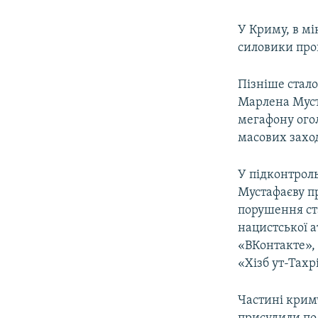
У Криму, в мі
силовики про
Пізніше стало
Марлена Муста
мегафону ого
масових заход
У підконтрол
Мустафаєву п
порушення ста
нацистської а
«ВКонтакте», 
«Хізб ут-Тахр
Частині крим