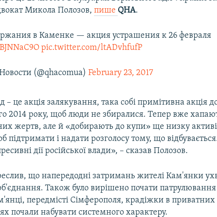
двокат Микола Полозов,
пише
QHA
.
ержания в Каменке — акция устрашения к 26 февраля
1QBJNNaC9O
pic.twitter.com/ltADvhfufP
Новости (@qhacomua)
February 23, 2017
д – це акція залякування, така собі примітивна акція д
го 2014 року, щоб люди не збиралися. Тепер вже хапаю
их жертв, але й «добирають до купи» ще низку активіс
б підтримати і надати розголосу тому, що відбувається
пресивні дії російської влади», – сказав Полозов.
реслив, що напередодні затримань жителі Кам'янки ух
об'єднання. Також було вирішено почати патрулювання
м'янці, передмісті Сімферополя, крадіжки в приватних
ях почали набувати системного характеру.