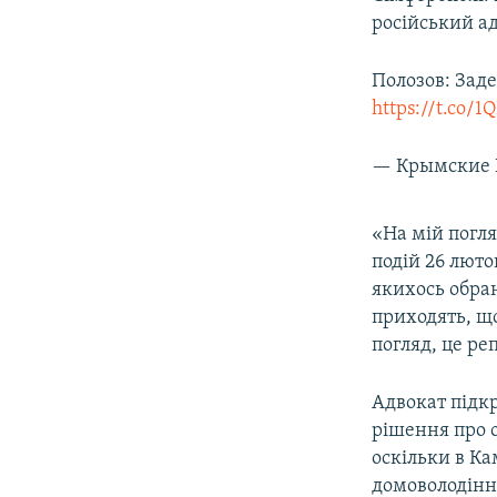
ВІДЕОУРОКИ «ELIFBE»
російський а
СВІДЧЕННЯ ОКУПАЦІЇ
Полозов: Зад
УКРАЇНСЬКА ПРОБЛЕМА КРИМУ
https://t.co/
ІНФОГРАФІКА
— Крымские 
«На мій погля
подій 26 люто
якихось обран
приходять, що
погляд, це ре
Адвокат підк
рішення про 
оскільки в Ка
домоволодінн