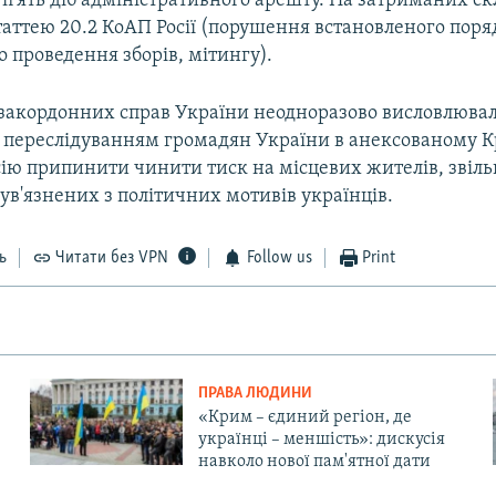
п'ять діб адміністративного арешту. На затриманих с
таттею 20.2 КоАП Росії (порушення встановленого поря
бо проведення зборів, мітингу).
 закордонних справ України неодноразово висловлюва
ь переслідуванням громадян України в анексованому К
сію припинити чинити тиск на місцевих жителів, звіль
ув'язнених з політичних мотивів українців.
ь
Читати без VPN
Follow us
Print
ПРАВА ЛЮДИНИ
«Крим – єдиний регіон, де
українці – меншість»: дискусія
навколо нової пам'ятної дати