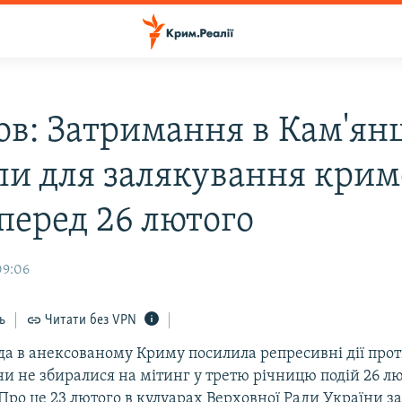
ов: Затримання в Кам'ян
ли для залякування кри
 перед 26 лютого
09:06
ь
Читати без VPN
ада в анексованому Криму посилила репресивні дії пр
ни не збиралися на мітинг у третю річницю подій 26 лю
Про це 23 лютого в кулуарах Верховної Ради України з