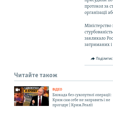
присудили по 
протокол за с
організації а
Міністерство
стурбованіст
закликало Ро
затриманих і 
Поділитис
Читайте також
ВІДЕО
Блокада без сухопутної операції:
Крим сам себе не заправить і не
прогодує | Крим.Реалії