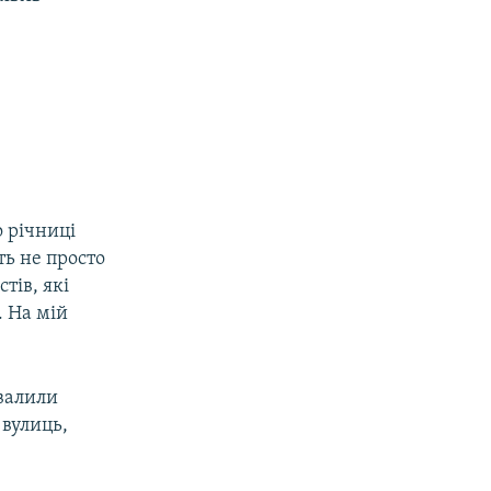
о річниці
ть не просто
тів, які
. На мій
валили
 вулиць,