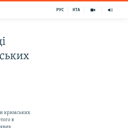
РУС
КТА
ці
мських
оти кримських
того в
аявив