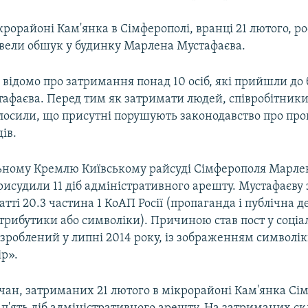
крорайоні Кам'янка в Сімферополі, вранці 21 лютого, ро
вели обшук у будинку Марлена Мустафаєва.
 відомо про затримання понад 10 осіб, які прийшли до
фаєва. Перед тим як затримати людей, співробітники 
лосили, що присутні порушують законодавство про пр
ів.
ьному Кремлю Київському райсуді Сімферополя Марле
рисудили 11 діб адміністративного арешту. Мустафаєву
тті 20.3 частина 1 КоАП Росії (пропаганда і публічна 
трибутики або символіки). Причиною став пост у соці
зроблений у липні 2014 року, із зображенням символік
ір».
чан, затриманих 21 лютого в мікрорайоні Кам'янка Сі