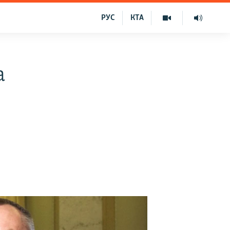
РУС
КТА
а