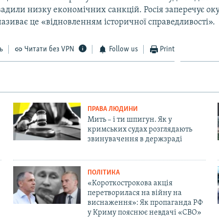
вадили низку економічних санкцій. Росія заперечує ок
називає це «відновленням історичної справедливості».
ь
Читати без VPN
Follow us
Print
ПРАВА ЛЮДИНИ
Мить – і ти шпигун. Як у
кримських судах розглядають
звинувачення в держзраді
ПОЛІТИКА
«Короткострокова акція
перетворилася на війну на
виснаження»: Як пропаганда РФ
у Криму пояснює невдачі «СВО»