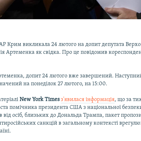
АР Крим викликала 24 лютого на допит депутата Верхо
ія Артеменка як свідка. Про це повідомив кореспонде
ртеменка, допит 24 лютого вже завершений. Наступний
начений на понеділок 27 лютого, на 15:00.
атеріалі
New York Times
з'явилася інформація
, що за т
поста помічника президента США з національної безпе
 від осіб, близьких до Дональда Трампа, пакет пропоз
нтиросійських санкцій в загальному контексті врегул
аїні.