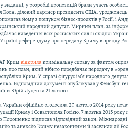
у виданні, у розробці пропозицій брали участь особис
 Коен, діловий партнер президента США, уродженець
опомагав йому з пошуком бізнес-проектів у Росії, і Анд
країнський народний депутат. Мирний план, за інфор
дбачає виведення всіх російських сил зі східної Украї
Україні референдуму про передачу Криму в оренду Росі
 АР Крим
відкрила
кримінальну справу за фактом опр
ень про план, який нібито передбачає передачу в «оре
спубліки Крим. У справі фігурує ім'я народного депута
енка. Відповідний документ опублікував у Фейсбуці г
аїни Юрій Луценка 21 лютого.
 України офіційно оголосила 20 лютого 2014 року поч
упації Криму і Севастополя Росією. 7 жовтня 2015 року
о Порошенко підписав відповідний закон. Міжнародні 
цію та анексію Криму незаконними й засудили дії Росі