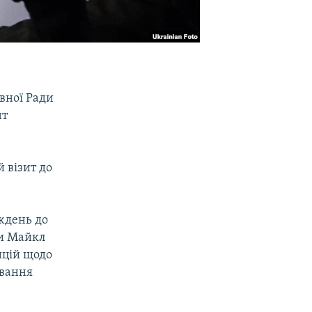
вної Ради
нт
 візит до
иждень до
ки Майкл
ицій щодо
ювання