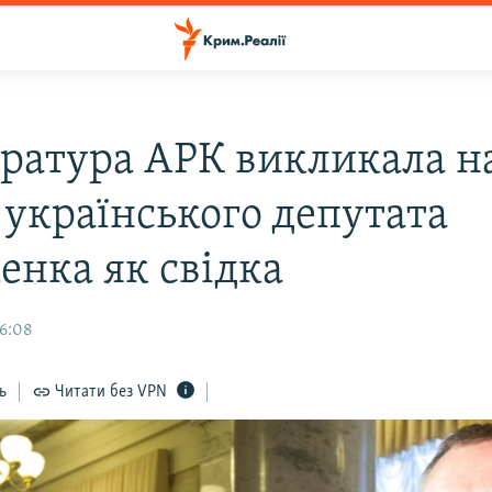
ратура АРК викликала н
 українського депутата
енка як свідка
16:08
ь
Читати без VPN