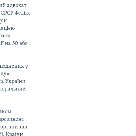
тий адвокат
 СРСР Фелікс
рій
мацією
ни та
ї на 50 або
илюднених у
нду»
та України
енеральний
атком
 президент
організації
ї. Країни