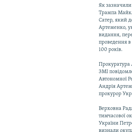
Як зазначили 
Трампа Майкл
Сатер, який д
Артеменко, у
видання, пере
проведення в 
100 років.
Прокуратура
ЗМІ повідомл
Автономної Ре
Андрія Артем
прокурор Укр
Верховна Рада
тимчасової ок
України Петр
визнали окупа