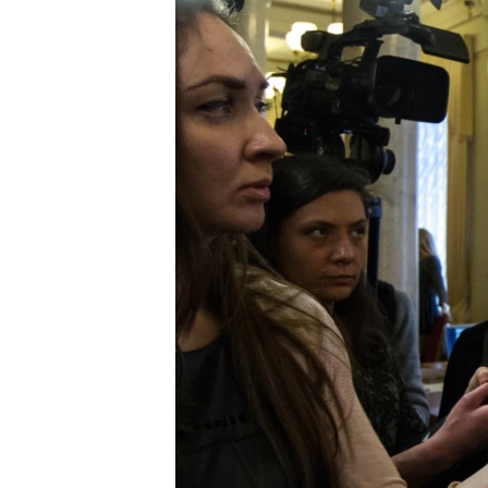
ВІДЕОУРОКИ «ELIFBE»
СВІДЧЕННЯ ОКУПАЦІЇ
УКРАЇНСЬКА ПРОБЛЕМА КРИМУ
ІНФОГРАФІКА