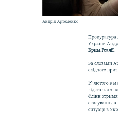
Андрій Артеменко
Прокуратура 
України Андр
Крим.Реалії
.
За словами А
слідчого приз
19 лютого в м
відставки з 
Флінн отримав
скасування а
ситуації в Укр