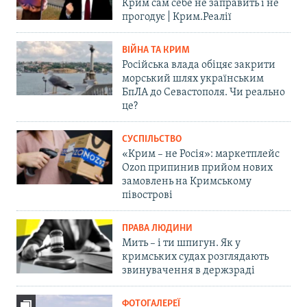
Крим сам себе не заправить і не
прогодує | Крим.Реалії
ВІЙНА ТА КРИМ
Російська влада обіцяє закрити
морський шлях українським
БпЛА до Севастополя. Чи реально
це?
СУСПІЛЬСТВО
«Крим – не Росія»: маркетплейс
Ozon припинив прийом нових
замовлень на Кримському
півострові
ПРАВА ЛЮДИНИ
Мить – і ти шпигун. Як у
кримських судах розглядають
звинувачення в держзраді
ФОТОГАЛЕРЕЇ