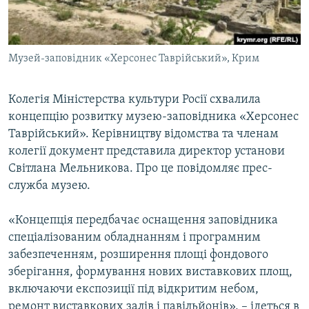
ВІДЕОУРОКИ «ELIFBE»
Русский
СВІДЧЕННЯ ОКУПАЦІЇ
Qırımtatar
Музей-заповідник «Херсонес Таврійський», Крим
УКРАЇНСЬКА ПРОБЛЕМА КРИМУ
ДОЛУЧАЙСЯ!
ІНФОГРАФІКА
Колегія Міністерства культури Росії схвалила
концепцію розвитку музею-заповідника «Херсонес
Таврійський». Керівництву відомства та членам
Усі сайти RFE/RL
колегії документ представила директор установи
Світлана Мельникова. Про це повідомляє прес-
служба музею.
«Концепція передбачає оснащення заповідника
спеціалізованим обладнанням і програмним
забезпеченням, розширення площі фондового
зберігання, формування нових виставкових площ,
включаючи експозиції під відкритим небом,
ремонт виставкових залів і павільйонів», – ідеться в