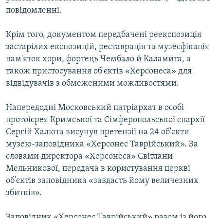
повідомленні.
Крім того, документом передбачені реекспозиція
застарілих експозицій, реставрація та музеєфікація
пам'яток хори, фортець Чембало й Каламита, а
також пристосування об'єктів «Херсонеса» для
відвідувачів з обмеженими можливостями.
Напередодні Московський патріархат в особі
протоієрея Кримської та Сімферопольської єпархії
Сергій Халюта висунув претензії на 24 об'єкти
музею-заповідника «Херсонес Таврійський». За
словами директора «Херсонеса» Світлани
Мельникової, передача в користування церкві
об'єктів заповідника «завдасть йому величезних
збитків».
Заповідник «Херсонес Таврійський» разом із його