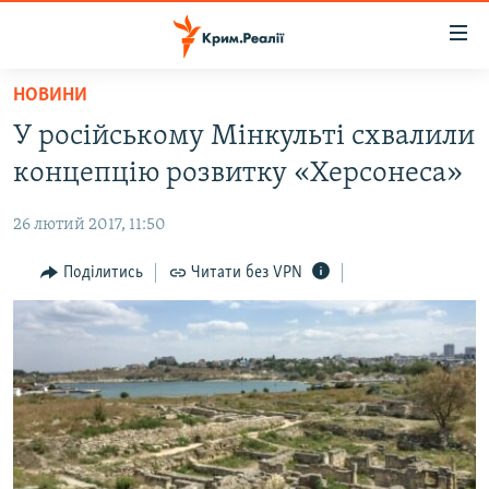
Доступність
посилання
Перейти
НОВИНИ
до
НОВИНИ
У російському Мінкульті схвалили
основного
ВОДА.КРИМ
матеріалу
концепцію розвитку «Херсонеса»
ВІДЕО ТА ФОТО
Перейти
до
26 лютий 2017, 11:50
ПОЛІТИКА
основної
БЛОГИ
Поділитись
Читати без VPN
навігації
Перейти
ПОГЛЯД
до
ІНТЕРВ'Ю
пошуку
ВСЕ ЗА ДЕНЬ
СПЕЦПРОЕКТИ
ЯК ОБІЙТИ БЛОКУВАННЯ
ДЕПОРТАЦІЯ