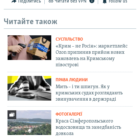
Поділитись
Читати без VPN
Follow us
Читайте також
СУСПІЛЬСТВО
«Крим – не Росія»: маркетплейс
Ozon припинив прийом нових
замовлень на Кримському
півострові
ПРАВА ЛЮДИНИ
Мить – і ти шпигун. Як у
кримських судах розглядають
звинувачення в держзраді
ФОТОГАЛЕРЕЇ
Краса Сімферопольського
водосховища та занедбаність
довкола