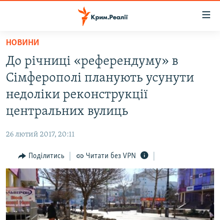
Доступність
посилання
Перейти
НОВИНИ
до
НОВИНИ
До річниці «референдуму» в
основного
ВОДА.КРИМ
матеріалу
Сімферополі планують усунути
ВІДЕО ТА ФОТО
Перейти
недоліки реконструкції
до
ПОЛІТИКА
центральних вулиць
основної
БЛОГИ
навігації
26 лютий 2017, 20:11
Перейти
ПОГЛЯД
до
Поділитись
Читати без VPN
ІНТЕРВ'Ю
пошуку
ВСЕ ЗА ДЕНЬ
СПЕЦПРОЕКТИ
ЯК ОБІЙТИ БЛОКУВАННЯ
ДЕПОРТАЦІЯ