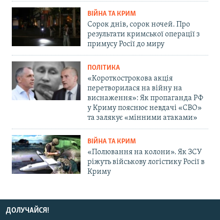
ВІЙНА ТА КРИМ
Сорок днів, сорок ночей. Про
результати кримської операції з
примусу Росії до миру
ПОЛІТИКА
«Короткострокова акція
перетворилася на війну на
виснаження»: Як пропаганда РФ
у Криму пояснює невдачі «СВО»
та залякує «мінними атаками»
ВІЙНА ТА КРИМ
«Полювання на колони». Як ЗСУ
ріжуть військову логістику Росії в
Криму
ДОЛУЧАЙСЯ!