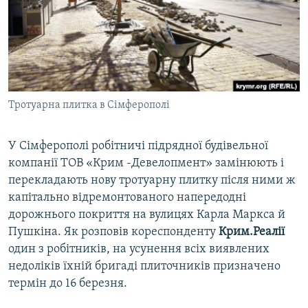
ВІДЕОУРОКИ «ELIFBE»
Русский
СВІДЧЕННЯ ОКУПАЦІЇ
Qırımtatar
УКРАЇНСЬКА ПРОБЛЕМА КРИМУ
ДОЛУЧАЙСЯ!
ІНФОГРАФІКА
Тротуарна плитка в Сімферополі
У Сімферополі робітничі підрядної будівельної
Усі сайти RFE/RL
компанії ТОВ «Крим -Девелопмент» замінюють і
перекладають нову тротуарну плитку після ними ж
капітально відремонтованого напередодні
дорожнього покриття на вулицях Карла Маркса й
Пушкіна. Як розповів кореспонденту
Крим.Реалії
один з робітників, на усунення всіх виявлених
недоліків їхній бригаді плиточників призначено
термін до 16 березня.