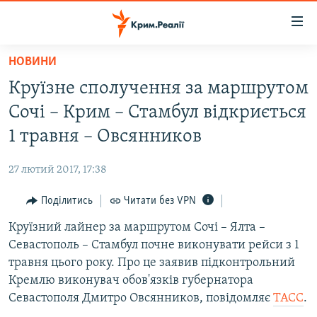
Доступність
посилання
Перейти
НОВИНИ
до
НОВИНИ
Круїзне сполучення за маршрутом
основного
ВОДА.КРИМ
матеріалу
Сочі – Крим – Стамбул відкриється
ВІДЕО ТА ФОТО
Перейти
1 травня – Овсянников
до
ПОЛІТИКА
основної
27 лютий 2017, 17:38
БЛОГИ
навігації
Перейти
Поділитись
Читати без VPN
ПОГЛЯД
до
Круїзний лайнер за маршрутом Сочі – Ялта –
ІНТЕРВ'Ю
пошуку
Севастополь – Стамбул почне виконувати рейси з 1
ВСЕ ЗА ДЕНЬ
травня цього року. Про це заявив підконтрольний
СПЕЦПРОЕКТИ
Кремлю виконувач обов'язків губернатора
Севастополя Дмитро Овсянников, повідомляє
ТАСС
.
ЯК ОБІЙТИ БЛОКУВАННЯ
ДЕПОРТАЦІЯ