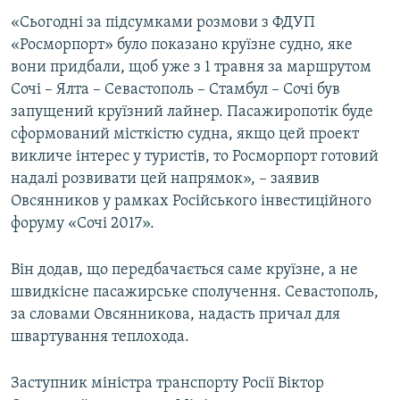
ВІДЕОУРОКИ «ELIFBE»
«Сьогодні за підсумками розмови з ФДУП
Русский
«Росморпорт» було показано круїзне судно, яке
СВІДЧЕННЯ ОКУПАЦІЇ
Qırımtatar
вони придбали, щоб уже з 1 травня за маршрутом
УКРАЇНСЬКА ПРОБЛЕМА КРИМУ
Сочі – Ялта – Севастополь – Стамбул – Сочі був
запущений круїзний лайнер. Пасажиропотік буде
ДОЛУЧАЙСЯ!
ІНФОГРАФІКА
сформований місткістю судна, якщо цей проект
викличе інтерес у туристів, то Росморпорт готовий
надалі розвивати цей напрямок», – заявив
Усі сайти RFE/RL
Овсянников у рамках Російського інвестиційного
форуму «Сочі 2017».
Він додав, що передбачається саме круїзне, а не
швидкісне пасажирське сполучення. Севастополь,
за словами Овсянникова, надасть причал для
швартування теплохода.
Заступник міністра транспорту Росії Віктор