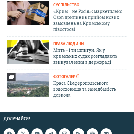
СУСПІЛЬСТВО
«Крим – не Росія»: маркетплейс
Ozon припинив прийом нових
замовлень на Кримському
півострові
ПРАВА ЛЮДИНИ
Мить – і ти шпигун. Як у
кримських судах розглядають
звинувачення в держзраді
ФОТОГАЛЕРЕЇ
Краса Сімферопольського
водосховища та занедбаність
довкола
ДОЛУЧАЙСЯ!