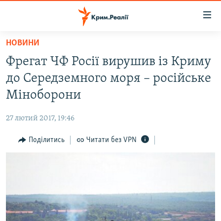
Доступність
посилання
Перейти
НОВИНИ
до
НОВИНИ
Фрегат ЧФ Росії вирушив із Криму
основного
ВОДА.КРИМ
матеріалу
до Середземного моря – російське
ВІДЕО ТА ФОТО
Перейти
Міноборони
до
ПОЛІТИКА
основної
27 лютий 2017, 19:46
БЛОГИ
навігації
Перейти
Поділитись
Читати без VPN
ПОГЛЯД
до
ІНТЕРВ'Ю
пошуку
ВСЕ ЗА ДЕНЬ
СПЕЦПРОЕКТИ
ЯК ОБІЙТИ БЛОКУВАННЯ
ДЕПОРТАЦІЯ