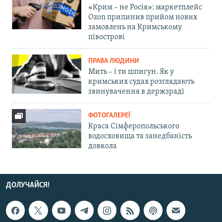
«Крим – не Росія»: маркетплейс
Ozon припинив прийом нових
замовлень на Кримському
півострові
ПРАВА ЛЮДИНИ
Мить – і ти шпигун. Як у
кримських судах розглядають
звинувачення в держзраді
ФОТОГАЛЕРЕЇ
Краса Сімферопольського
водосховища та занедбаність
довкола
ДОЛУЧАЙСЯ!