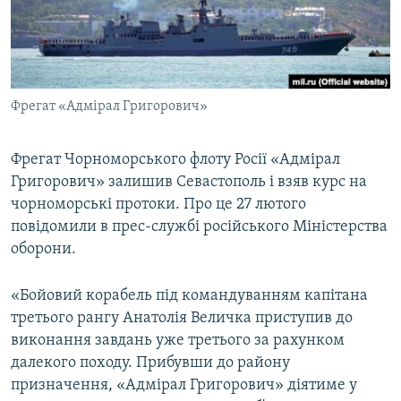
ВІДЕОУРОКИ «ELIFBE»
Русский
СВІДЧЕННЯ ОКУПАЦІЇ
Qırımtatar
УКРАЇНСЬКА ПРОБЛЕМА КРИМУ
Фрегат «Адмірал Григорович»
ДОЛУЧАЙСЯ!
ІНФОГРАФІКА
Фрегат Чорноморського флоту Росії «Адмірал
Григорович» залишив Севастополь і взяв курс на
Усі сайти RFE/RL
чорноморські протоки. Про це 27 лютого
повідомили в прес-службі російського Міністерства
оборони.
«Бойовий корабель під командуванням капітана
третього рангу Анатолія Величка приступив до
виконання завдань уже третього за рахунком
далекого походу. Прибувши до району
призначення, «Адмірал Григорович» діятиме у