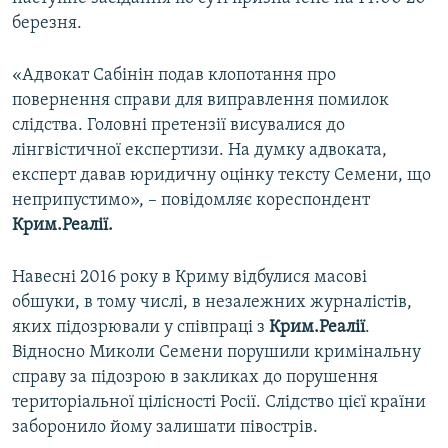
ВІДЕОУРОКИ «ELIFBE»
березня.
Русский
СВІДЧЕННЯ ОКУПАЦІЇ
Qırımtatar
«Адвокат Сабінін подав клопотання про
УКРАЇНСЬКА ПРОБЛЕМА КРИМУ
повернення справи для виправлення помилок
слідства. Головні претензії висувалися до
ДОЛУЧАЙСЯ!
ІНФОГРАФІКА
лінгвістичної експертизи. На думку адвоката,
експерт давав юридичну оцінку тексту Семени, що
неприпустимо», – повідомляє кореспондент
Усі сайти RFE/RL
Крим.Реалії.
Навесні 2016 року в Криму відбулися масові
обшуки, в тому числі, в незалежних журналістів,
яких підозрювали у співпраці з
Крим.Реалії
.
Відносно Миколи Семени порушили кримінальну
справу за підозрою в закликах до порушення
територіальної цілісності Росії. Слідство цієї країни
заборонило йому залишати півострів.