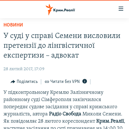
Доступність
посилання
Перейти
НОВИНИ
до
НОВИНИ
У суді у справі Семени висловили
основного
ВОДА.КРИМ
матеріалу
претензії до лінгвістичної
ВІДЕО ТА ФОТО
Перейти
експертизи – адвокат
до
ПОЛІТИКА
основної
28 лютий 2017, 17:09
БЛОГИ
навігації
Перейти
Поділитись
Читати без VPN
ПОГЛЯД
до
У підконтрольному Кремлю Залізничному
ІНТЕРВ'Ю
пошуку
районному суді Сімферополя закінчилося
ВСЕ ЗА ДЕНЬ
попереднє судове засідання у справі кримського
СПЕЦПРОЕКТИ
журналіста, автора
Радiо Свобода
Миколи Семени.
Як повідомляє 28 лютого кореспондент
Крим.Реалії
,
ЯК ОБІЙТИ БЛОКУВАННЯ
ДЕПОРТАЦІЯ
наступне засідання по суті призначене на 14:00 20