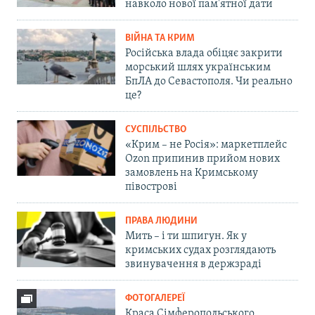
навколо нової пам'ятної дати
ВІЙНА ТА КРИМ
Російська влада обіцяє закрити
морський шлях українським
БпЛА до Севастополя. Чи реально
це?
СУСПІЛЬСТВО
«Крим – не Росія»: маркетплейс
Ozon припинив прийом нових
замовлень на Кримському
півострові
ПРАВА ЛЮДИНИ
Мить – і ти шпигун. Як у
кримських судах розглядають
звинувачення в держзраді
ФОТОГАЛЕРЕЇ
Краса Сімферопольського