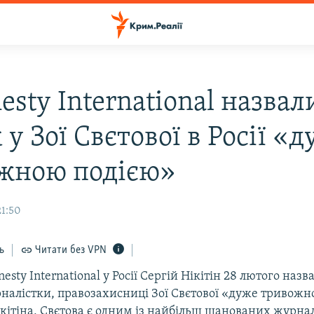
sty International назвал
у Зої Свєтової в Росії «
жною подією»
21:50
ь
Читати без VPN
sty International у Росії Сергій Нікітін 28 лютого наз
налістки, правозахисниці Зої Свєтової «дуже тривожн
кітіна, Свєтова є одним із найбільш шанованих журналі