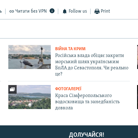
ь
Читати без VPN
Follow us
Print
ВІЙНА ТА КРИМ
Російська влада обіцяє закрити
морський шлях українським
БпЛА до Севастополя. Чи реально
це?
ФОТОГАЛЕРЕЇ
Краса Сімферопольського
водосховища та занедбаність
довкола
ДОЛУЧАЙСЯ!