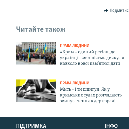
Поділитис
Читайте також
ПРАВА ЛЮДИНИ
«Крим – єдиний регіон, де
українці – меншість»: дискусія
навколо нової пам'ятної дати
ПРАВА ЛЮДИНИ
Мить – і ти шпигун. Як у
кримських судах розглядають
звинувачення в держзраді
Русский
Qırımtatar
ПІДТРИМКА
ІНФО