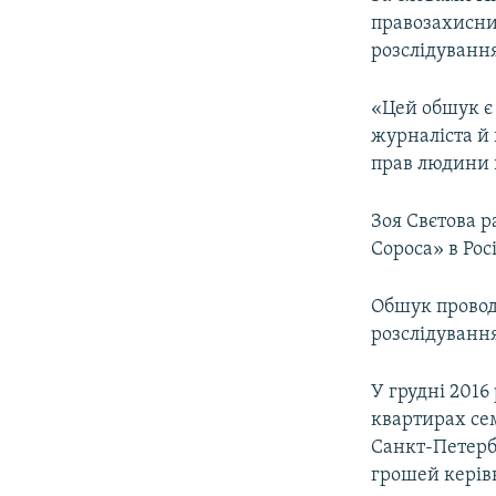
ВІДЕОУРОКИ «ELIFBE»
правозахисник
СВІДЧЕННЯ ОКУПАЦІЇ
розслідуванн
УКРАЇНСЬКА ПРОБЛЕМА КРИМУ
«Цей обшук є
ІНФОГРАФІКА
журналіста й 
прав людини й
Зоя Свєтова р
Сороса» в Росі
Обшук проводи
розслідуванн
У грудні 2016
квартирах сем
Санкт-Петерб
грошей керів