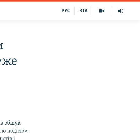
РУС
КТА
и
дуже
вав обшук
ою подією».
стів і