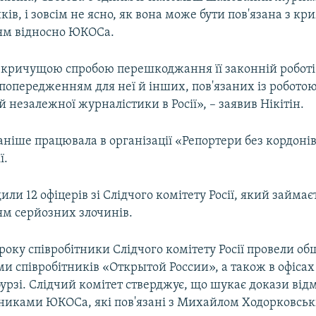
ів, і зовсім не ясно, як вона може бути пов'язана з к
ям відносно ЮКОСа.
 кричущою спробою перешкоджання її законній роботі 
попередженням для неї й інших, пов'язаних із роботою 
 незалежної журналістики в Росії», – заявив Нікітін.
аніше працювала в організації «Репортери без кордонів
ї.
ли 12 офіцерів зі Слідчого комітету Росії, який займає
ям серйозних злочинів.
 року співробітники Слідчого комітету Росії провели об
и співробітників «Открытой России», а також в офісах
урзі. Слідчий комітет стверджує, що шукає докази ві
никами ЮКОСа, які пов'язані з Михайлом Ходорковсь