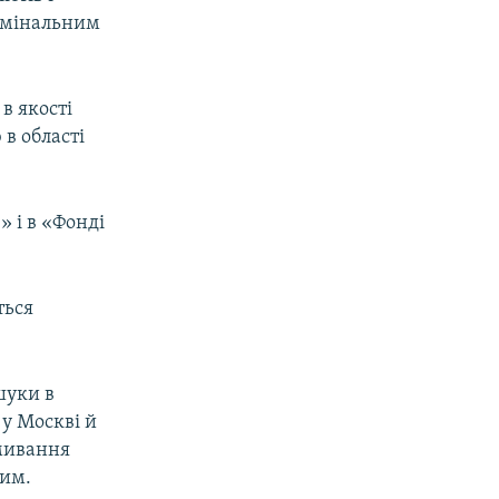
римінальним
в якості
в області
» і в «Фонді
ться
шуки в
 у Москві й
дмивання
ким.